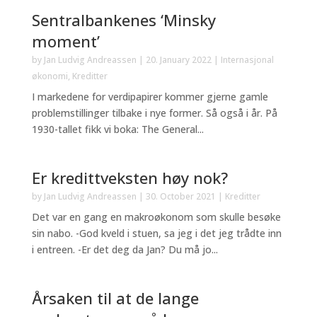
Sentralbankenes ‘Minsky
moment’
by
Jan Ludvig Andreassen
|
20. January 2022
|
Internasjonal
økonomi
,
Kreditter
I markedene for verdipapirer kommer gjerne gamle
problemstillinger tilbake i nye former. Så også i år. På
1930-tallet fikk vi boka: The General...
Er kredittveksten høy nok?
by
Jan Ludvig Andreassen
|
30. October 2021
|
Kreditter
Det var en gang en makroøkonom som skulle besøke
sin nabo. -God kveld i stuen, sa jeg i det jeg trådte inn
i entreen. -Er det deg da Jan? Du må jo...
Årsaken til at de lange