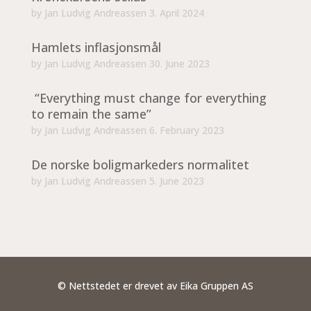
by
Jan Ludvig Andreassen
3. April 2024
Hamlets inflasjonsmål
by
Jan Ludvig Andreassen
30. June 2023
“Everything must change for everything
to remain the same”
by
Jan Ludvig Andreassen
6. February 2023
De norske boligmarkeders normalitet
by
Jan Ludvig Andreassen
5. June 2023
© Nettstedet er drevet av Eika Gruppen AS