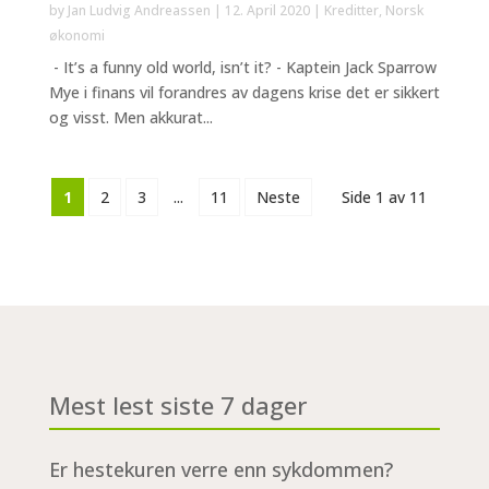
by
Jan Ludvig Andreassen
|
12. April 2020
|
Kreditter
,
Norsk
økonomi
- It’s a funny old world, isn’t it? - Kaptein Jack Sparrow
Mye i finans vil forandres av dagens krise det er sikkert
og visst. Men akkurat...
1
2
3
...
11
Neste
Side 1 av 11
Mest lest siste 7 dager
Er hestekuren verre enn sykdommen?