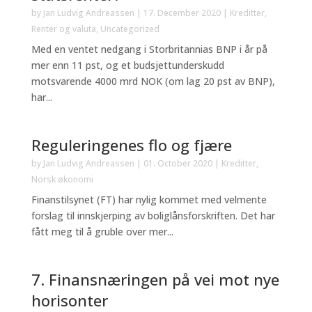
by
Jan Ludvig Andreassen
|
17. December 2020
|
Kreditter
,
Renter og valuta
,
Uncategorized
Med en ventet nedgang i Storbritannias BNP i år på
mer enn 11 pst, og et budsjettunderskudd
motsvarende 4000 mrd NOK (om lag 20 pst av BNP),
har...
Reguleringenes flo og fjære
by
Jan Ludvig Andreassen
|
01. October 2020
|
Kreditter
,
Norsk økonomi
Finanstilsynet (FT) har nylig kommet med velmente
forslag til innskjerping av boliglånsforskriften. Det har
fått meg til å gruble over mer...
7. Finansnæringen på vei mot nye
horisonter