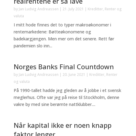
realrentene er så lave
by
Jan Ludvig Andreassen
|
21. July 2021
|
Kreditter
,
Renter og
valuta
I mitt hode finnes det to typer makroøkonomer i
rentemarkedene: Bøtteøkonomene og
badekargjengen. Men mer om det senere. Rett før
pandemien slo inn...
Norges Banks Final Countdown
by
Jan Ludvig Andreassen
|
20. June 2021
|
Kreditter
,
Renter
og valuta
På 1990-tallet hadde jeg gleden av å jobbe i et svensk
meglerhus. Ofte var jeg på reise til Stockholm, denne
vakre by med sine berømte nattklubber....
Når kapital ikke er noen knapp
faktor lenger