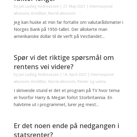
by
Jan Ludvig Andreassen
|
27. May 2021
|
Internasjonal
økonomi
,
Kreditter
,
Norsk økonomi
Jeg kan huske at min far fortalte om valutarådsmøter i
Norges Bank på 1950-tallet. Der allokerte man
amerikanske dollar til de verft på Vestlandet...
Spør vi det riktige spørsmål om
rentens vei videre?
by
Jan Ludvig Andreassen
|
18. April 2021
|
Internasjonal
økonomi
,
Kreditter
,
Norsk økonomi
,
Renter og valuta
I skrivende stund er det et program på TV hvor tema
er hvorfor Harry & Megan forlot Storbritannia. En
halvtime ut i programmet, lurer jeg mest...
Er det noen ende på nedgangen i
statsrenter?