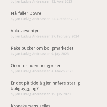
by
Jan Ludvig Andreassen
12. April 2023
Nå faller Dovre
by
Jan Ludvig Andreassen
24. October 2024
Valutaeventyr
by
Jan Ludvig Andreassen
27. February 2024
Rake pucker om boligmarkedet
by
Jan Ludvig Andreassen
9. July 2023
Oi oi for noen boligpriser
by
Jan Ludvig Andreassen
4. March 2023
Er det på tide å gjeninnføre statlig
boligbygging?
by
Jan Ludvig Andreassen
15. July 2023
Kronekursens seilas