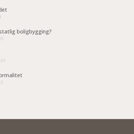
det
3
statlig boligbygging?
23
023
ormalitet
23