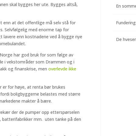
anen skal bygges her ute. Bygges altså,
En somme
t enn at det offentlige må selv stå for
es. Selvfølgelig med enorme tap for
gt lavere enn kostnadene ved å bygge nye
De hvesend
ornebulandet.
g Norge har god bruk for som følge av
åde i vekstområder som Drammen og i
rakk og finanskrise, men
overlevde ikke
er er for høye, at renta bør brukes
g fordi boligbyggerne belastes med større
t markedene makter å bære.
 prekær der de pumper opp etterspørselen
r, batterifabrikker mm. uten tanke på den