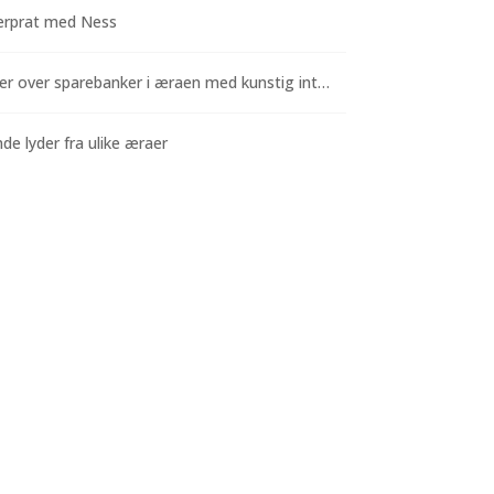
rprat med Ness
Funderinger over sparebanker i æraen med kunstig intelligens
e lyder fra ulike æraer