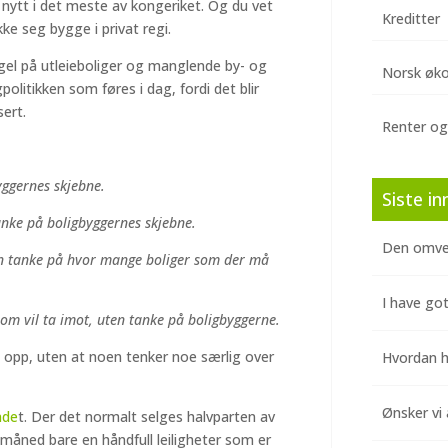
e nytt i det meste av kongeriket. Og du vet
Kreditter
ke seg bygge i privat regi.
el på utleieboliger og manglende by- og
Norsk øk
politikken som føres i dag, fordi det blir
sert.
Renter og
yggernes skjebne.
Siste in
tanke på boligbyggernes skjebne.
Den omve
uten tanke på hvor mange boliger som der må
I have got
om vil ta imot, uten tanke på boligbyggerne.
 opp, uten at noen tenker noe særlig over
Hvordan hj
Ønsker vi 
nde
t. Der det normalt selges halvparten av
 måned bare en håndfull leiligheter som er