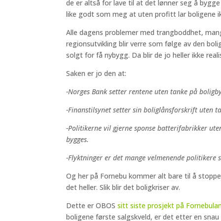
de er altså for lave til at det lønner seg å bygg
like godt som meg at uten profitt lar boligene ik
Alle dagens problemer med trangboddhet, mang
regionsutvikling blir verre som følge av den bolig
solgt for få nybygg. Da blir de jo heller ikke reali
Saken er jo den at:
-Norges Bank setter rentene uten tanke på boligb
-Finanstilsynet setter sin boliglånsforskrift uten 
-Politikerne vil gjerne sponse batterifabrikker 
bygges.
-Flyktninger er det mange velmenende politikere s
Og her på Fornebu kommer alt bare til å stoppe
det heller. Slik blir det boligkriser av.
Dette er OBOS
sitt siste prosjekt på Fornebula
boligene første salgskveld, er det etter en snau