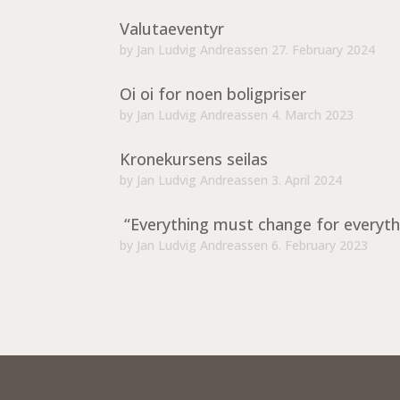
Valutaeventyr
by
Jan Ludvig Andreassen
27. February 2024
Oi oi for noen boligpriser
by
Jan Ludvig Andreassen
4. March 2023
Kronekursens seilas
by
Jan Ludvig Andreassen
3. April 2024
“Everything must change for everyth
by
Jan Ludvig Andreassen
6. February 2023