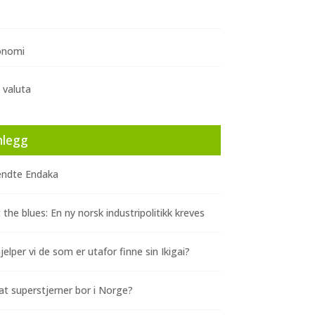
onomi
 valuta
nlegg
ndte Endaka
 the blues: En ny norsk industripolitikk kreves
elper vi de som er utafor finne sin Ikigai?
at superstjerner bor i Norge?