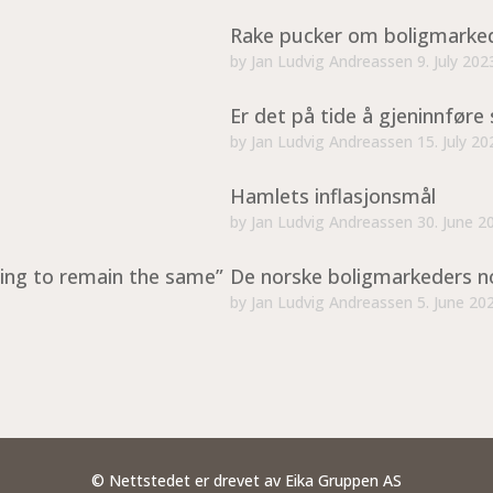
Rake pucker om boligmarke
by
Jan Ludvig Andreassen
9. July 202
Er det på tide å gjeninnføre 
by
Jan Ludvig Andreassen
15. July 20
Hamlets inflasjonsmål
by
Jan Ludvig Andreassen
30. June 2
ing to remain the same”
De norske boligmarkeders n
by
Jan Ludvig Andreassen
5. June 20
© Nettstedet er drevet av Eika Gruppen AS