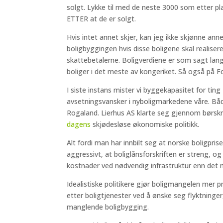
solgt. Lykke til med de neste 3000 som etter pl
ETTER at de er solgt.
Hvis intet annet skjer, kan jeg ikke skjønne anne
boligbyggingen hvis disse boligene skal realiser
skattebetalerne. Boligverdiene er som sagt lan
boliger i det meste av kongeriket. Så også på F
I siste instans mister vi byggekapasitet for tin
avsetningsvansker i nyboligmarkedene våre. B
Rogaland. Lierhus AS klarte seg gjennom børsk
dagens
skjødesløse økonomiske politikk.
Alt fordi man har innbilt seg at norske boligpris
aggressivt, at boliglånsforskriften er streng, o
kostnader ved nødvendig infrastruktur enn de
Idealistiske politikere gjør boligmangelen mer
etter boligtjenester ved å ønske seg flyktninge
manglende boligbygging.