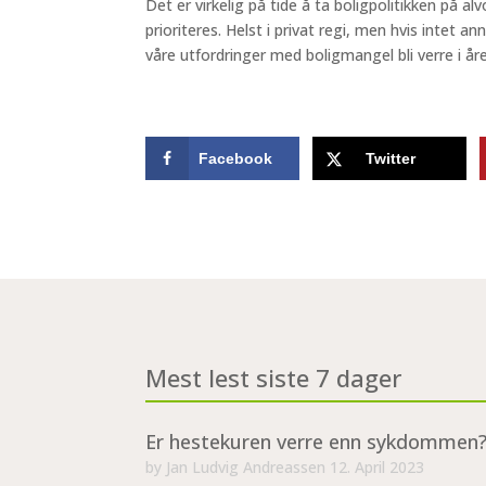
Det er virkelig på tide å ta boligpolitikken på a
prioriteres. Helst i privat regi, men hvis intet ann
våre utfordringer med boligmangel bli verre i 
Facebook
Twitter
Mest lest siste 7 dager
Er hestekuren verre enn sykdommen
by
Jan Ludvig Andreassen
12. April 2023