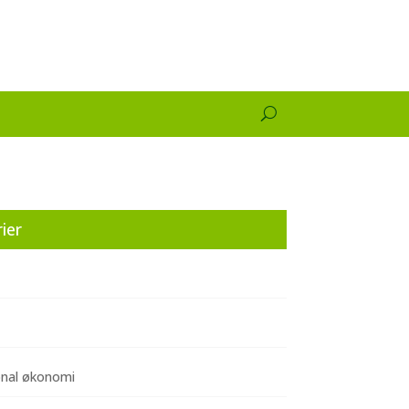
ier
onal økonomi