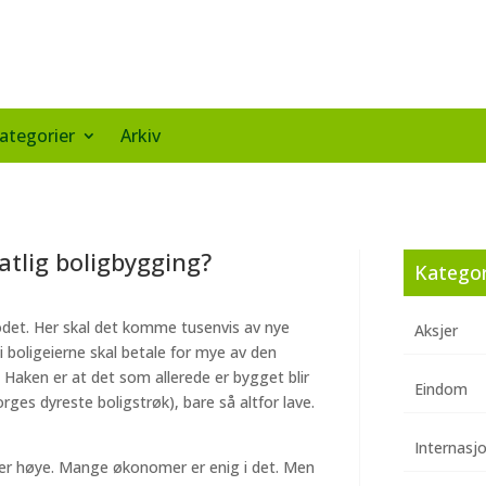
ategorier
Arkiv
tatlig boligbygging?
Kategor
hodet. Her skal det komme tusenvis av nye
Aksjer
di boligeierne skal betale for mye av den
 Haken er at det som allerede er bygget blir
Eindom
Norges dyreste boligstrøk), bare så altfor lave.
Internasj
ne er høye. Mange økonomer er enig i det. Men