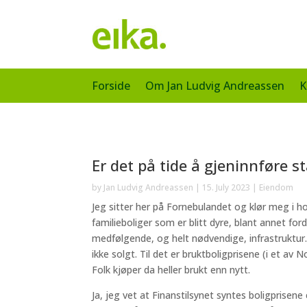
Forside
Om Jan Ludvig Andreassen
K
Er det på tide å gjeninnføre s
by
Jan Ludvig Andreassen
|
15. July 2023
|
Eiendom
Jeg sitter her på Fornebulandet og klør meg i 
familieboliger som er blitt dyre, blant annet for
medfølgende, og helt nødvendige, infrastruktur.
ikke solgt. Til det er bruktboligprisene (i et av 
Folk kjøper da heller brukt enn nytt.
Ja, jeg vet at Finanstilsynet syntes boligprise