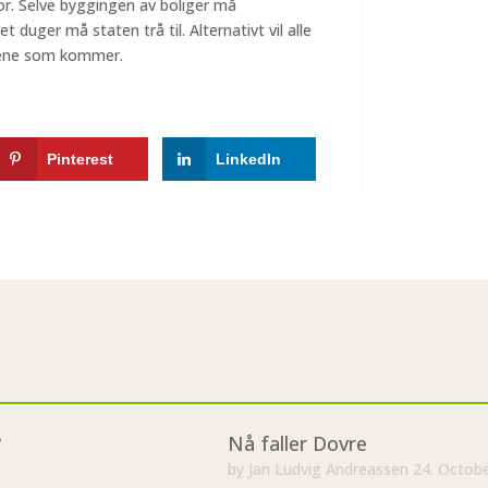
lvor. Selve byggingen av boliger må
et duger må staten trå til. Alternativt vil alle
årene som kommer.
Pinterest
LinkedIn
?
Nå faller Dovre
by
Jan Ludvig Andreassen
24. Octob