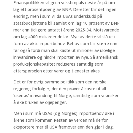
Finanspolitikken vil gi en vekstimpuls neste år på om
lag ett prosentpoeng av BNP. Deretter blir det ingen
endring, men i sum vil da USAs underskudd på
statsbudsjettene bli samlet om lag 10 prosent av BNP
mer enn tidligere antatt i årene 2025-34. Motsvarende
om lag 4000 milliarder dollar. Mye av dette vil slå ut i
form av økte importbehov. Behov som blir større enn
før også fordi man skal kaste ut millioner av ulovlige
innvandrere og hindre importen av nye. Så amerikansk
produksjonskapasitet reduseres samtidig som
etterspørselen etter varer og tjenester økes.
Det er for øvrig samme politikk som den norske
regjering forfølger, der den prøver å kaste ut all
‘useriøs’ innvandring til Norge, samtidig som vi ønsker
å øke bruken av oljepenger.
Men i sum må USAs (og Norges) importbehov øke i
årene som kommer. Resten av verden må derfor
eksportere mer til USA fremover enn den gjør i dag.