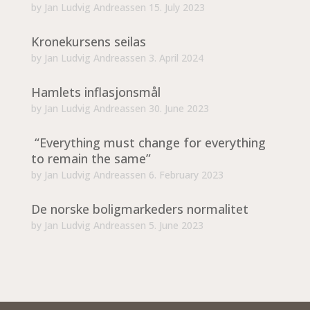
by
Jan Ludvig Andreassen
15. July 2023
Kronekursens seilas
by
Jan Ludvig Andreassen
3. April 2024
Hamlets inflasjonsmål
by
Jan Ludvig Andreassen
30. June 2023
“Everything must change for everything
to remain the same”
by
Jan Ludvig Andreassen
6. February 2023
De norske boligmarkeders normalitet
by
Jan Ludvig Andreassen
5. June 2023