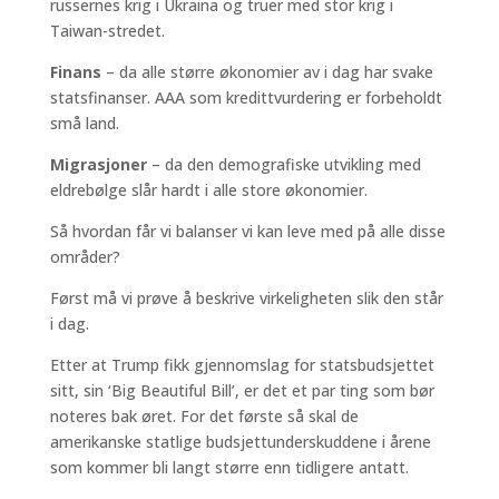
russernes krig i Ukraina og truer med stor krig i
Taiwan-stredet.
Finans
– da alle større økonomier av i dag har svake
statsfinanser. AAA som kredittvurdering er forbeholdt
små land.
Migrasjoner
– da den demografiske utvikling med
eldrebølge slår hardt i alle store økonomier.
Så hvordan får vi balanser vi kan leve med på alle disse
områder?
Først må vi prøve å beskrive virkeligheten slik den står
i dag.
Etter at Trump fikk gjennomslag for statsbudsjettet
sitt, sin ‘Big Beautiful Bill’, er det et par ting som bør
noteres bak øret. For det første så skal de
amerikanske statlige budsjettunderskuddene i årene
som kommer bli langt større enn tidligere antatt.