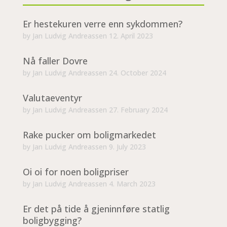
Er hestekuren verre enn sykdommen?
by
Jan Ludvig Andreassen
12. April 2023
Nå faller Dovre
by
Jan Ludvig Andreassen
24. October 2024
Valutaeventyr
by
Jan Ludvig Andreassen
27. February 2024
Rake pucker om boligmarkedet
by
Jan Ludvig Andreassen
9. July 2023
Oi oi for noen boligpriser
by
Jan Ludvig Andreassen
4. March 2023
Er det på tide å gjeninnføre statlig
boligbygging?