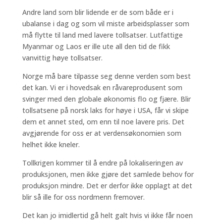
Andre land som blir lidende er de som både er i
ubalanse i dag og som vil miste arbeidsplasser som
må flytte til land med lavere tollsatser. Lutfattige
Myanmar og Laos er ille ute all den tid de fikk
vanvittig høye tollsatser.
Norge må bare tilpasse seg denne verden som best
det kan. Vi er i hovedsak en råvareprodusent som
svinger med den globale økonomis flo og fjære. Blir
tollsatsene på norsk laks for høye i USA, får vi skipe
dem et annet sted, om enn til noe lavere pris. Det
avgjørende for oss er at verdensøkonomien som
helhet ikke kneler.
Tollkrigen kommer til å endre på lokaliseringen av
produksjonen, men ikke gjøre det samlede behov for
produksjon mindre. Det er derfor ikke opplagt at det
blir så ille for oss nordmenn fremover.
Det kan jo imidlertid gå helt galt hvis vi ikke får noen