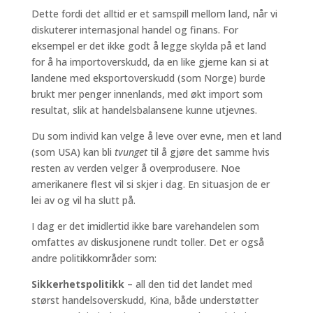
Dette fordi det alltid er et samspill mellom land, når vi
diskuterer internasjonal handel og finans. For
eksempel er det ikke godt å legge skylda på et land
for å ha importoverskudd, da en like gjerne kan si at
landene med eksportoverskudd (som Norge) burde
brukt mer penger innenlands, med økt import som
resultat, slik at handelsbalansene kunne utjevnes.
Du som individ kan velge å leve over evne, men et land
(som USA) kan bli
tvunget
til å gjøre det samme hvis
resten av verden velger å overprodusere. Noe
amerikanere flest vil si skjer i dag. En situasjon de er
lei av og vil ha slutt på.
I dag er det imidlertid ikke bare varehandelen som
omfattes av diskusjonene rundt toller. Det er også
andre politikkområder som:
Sikkerhetspolitikk
– all den tid det landet med
størst handelsoverskudd, Kina, både understøtter