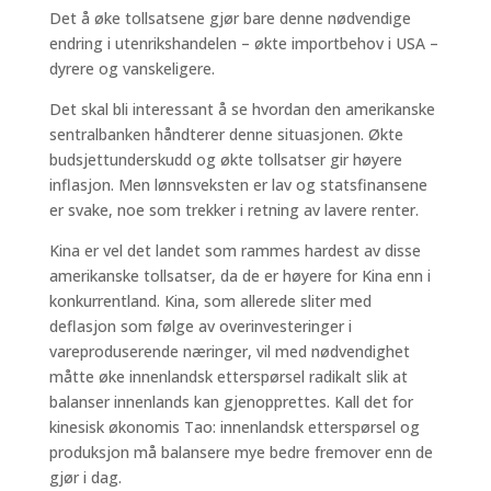
Det å øke tollsatsene gjør bare denne nødvendige
endring i utenrikshandelen – økte importbehov i USA –
dyrere og vanskeligere.
Det skal bli interessant å se hvordan den amerikanske
sentralbanken håndterer denne situasjonen. Økte
budsjettunderskudd og økte tollsatser gir høyere
inflasjon. Men lønnsveksten er lav og statsfinansene
er svake, noe som trekker i retning av lavere renter.
Kina er vel det landet som rammes hardest av disse
amerikanske tollsatser, da de er høyere for Kina enn i
konkurrentland. Kina, som allerede sliter med
deflasjon som følge av overinvesteringer i
vareproduserende næringer, vil med nødvendighet
måtte øke innenlandsk etterspørsel radikalt slik at
balanser innenlands kan gjenopprettes. Kall det for
kinesisk økonomis Tao: innenlandsk etterspørsel og
produksjon må balansere mye bedre fremover enn de
gjør i dag.