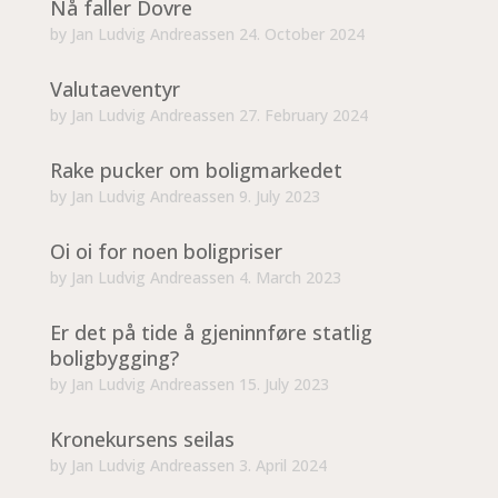
Nå faller Dovre
by
Jan Ludvig Andreassen
24. October 2024
Valutaeventyr
by
Jan Ludvig Andreassen
27. February 2024
Rake pucker om boligmarkedet
by
Jan Ludvig Andreassen
9. July 2023
Oi oi for noen boligpriser
by
Jan Ludvig Andreassen
4. March 2023
Er det på tide å gjeninnføre statlig
boligbygging?
by
Jan Ludvig Andreassen
15. July 2023
Kronekursens seilas
by
Jan Ludvig Andreassen
3. April 2024