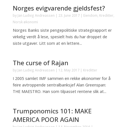
Norges evigvarende gjeldsfest?
by
Jan Ludvig Andreassen
|
23. June 2017
|
Eiendom
,
Kreditter
,
Norsk økonomi
Norges Banks siste pengepolitiske strategirapport er
virkelig verdt å lese, spesielt hvis du har droppet de
siste utgaver. Litt som at en lettere...
The curse of Rajan
by
Jan Ludvig Andreassen
|
12. May 2017
|
Kreditter
I 2005 samlet IMF sammen en rekke økonomer for å
feire avtroppende sentralbanksjef Alan Greenspan:
THE MAESTRO. Han som tilpasset rentene slik at...
Trumponomics 101: MAKE
AMERICA POOR AGAIN
by
Jan Ludvig Andreassen
|
14. November 2016
|