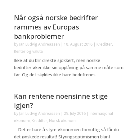
Når også norske bedrifter
rammes av Europas
bankproblemer
by
Jan Ludvig Andreassen
|
18. August 2016
|
Kreditter
,
Renter og valuta
Ikke at du blir direkte sjokkert, men norske
bedrifter øker ikke sin opplåning på samme måte som
før. Og det skyldes ikke bare bedriftenes...
Kan rentene noensinne stige
igjen?
by
Jan Ludvig Andreassen
|
29. July 2016
|
Internasjonal
økonomi
,
Kreditter
,
Norsk økonomi
- Det er bare å styre økonomien fornuftig så får du
det ønskede resultat! Styringsoptimismen blant