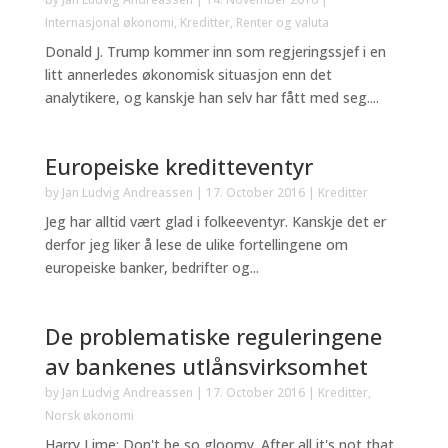
Internasjonal økonomi
,
Kreditter
,
Renter og valuta
Donald J. Trump kommer inn som regjeringssjef i en
litt annerledes økonomisk situasjon enn det
analytikere, og kanskje han selv har fått med seg....
Europeiske kreditteventyr
by
Jan Ludvig Andreassen
|
17. October 2016
|
Kreditter
Jeg har alltid vært glad i folkeeventyr. Kanskje det er
derfor jeg liker å lese de ulike fortellingene om
europeiske banker, bedrifter og...
De problematiske reguleringene
av bankenes utlånsvirksomhet
by
Jan Ludvig Andreassen
|
17. October 2016
|
Kreditter
,
Norsk økonomi
Harry Lime: Don't be so gloomy. After all it's not that