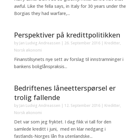
awful. Like the fella says, in Italy for 30 years under the
Borgias they had warfare,...
Perspektiver på kredittpolitikken
by
Jan Ludvig Andreassen
|
26. September 2016
|
Kreditter
,
Norsk økonomi
Finanstilsynets nye sett av forslag til innstramninger i
bankens boliglånspraksis...
Bedriftenes låneetterspørsel er
trolig fallende
by
Jan Ludvig Andreassen
|
12. September 2016
|
Kreditter
,
Norsk økonomi
Det var som jeg fryktet. I dag fikk vi tall for den
samlede kreditt i juni, med en klar nedgang i
fastlands-Norges lån fra utenlandske...