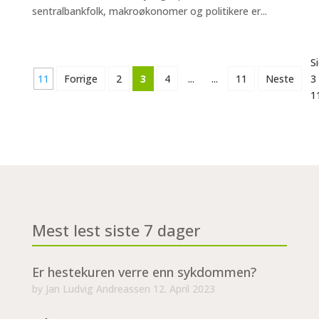
sentralbankfolk, makroøkonomer og politikere er...
S
11
Forrige
2
3
4
...
...
11
Neste
3
1
Mest lest siste 7 dager
Er hestekuren verre enn sykdommen?
by
Jan Ludvig Andreassen
12. April 2023