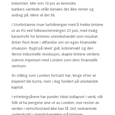
industrien. Mer enn 10 pst av kinesiske
bankers samlede utlån betales det ikke renter og
avdrag på. Mere vil det bli.
I Storbritannia truer befolkningen med å trekke britene
ut av EU ved folkeavstemningen 23 juni, med mulig
katastrofe for britenes utenrikshandel som resultat.
Briter flest lever i villfarelse om sin egen finansielle
situasjon. Bygd på røvet gull, kolonimakt og den
første industrielle revolusjon, skapte britene verdens
største imperium med London som dets finansielle
sentrum.
En stilling som London fortsatt har, lenge etter at
imperiet ble borte, men i dag fundert på utenlandsk
kapital.
I etterkrigsårene har pundet tidvis kollapset i verdi, når
folk vil ha pengene sine ut av London, noe resten av
verden i nettoforstand ikke kan få. Gitt vedvarende
underskudd i utenrikshandelen må britenes