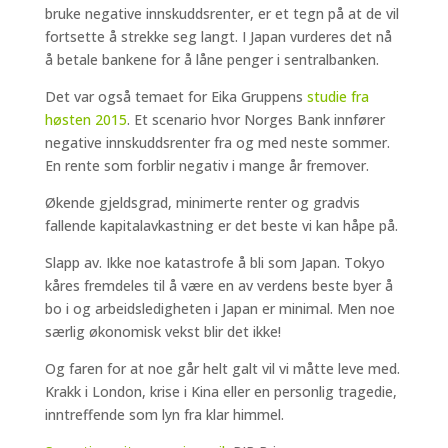
bruke negative innskuddsrenter, er et tegn på at de vil
fortsette å strekke seg langt. I Japan vurderes det nå
å betale bankene for å låne penger i sentralbanken.
Det var også temaet for Eika Gruppens
studie fra
høsten 2015
. Et scenario hvor Norges Bank innfører
negative innskuddsrenter fra og med neste sommer.
En rente som forblir negativ i mange år fremover.
Økende gjeldsgrad, minimerte renter og gradvis
fallende kapitalavkastning er det beste vi kan håpe på.
Slapp av. Ikke noe katastrofe å bli som Japan. Tokyo
kåres fremdeles til å være en av verdens beste byer å
bo i og arbeidsledigheten i Japan er minimal. Men noe
særlig økonomisk vekst blir det ikke!
Og faren for at noe går helt galt vil vi måtte leve med.
Krakk i London, krise i Kina eller en personlig tragedie,
inntreffende som lyn fra klar himmel.