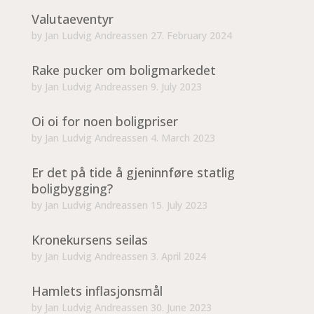
Valutaeventyr
by
Jan Ludvig Andreassen
27. February 2024
Rake pucker om boligmarkedet
by
Jan Ludvig Andreassen
9. July 2023
Oi oi for noen boligpriser
by
Jan Ludvig Andreassen
4. March 2023
Er det på tide å gjeninnføre statlig
boligbygging?
by
Jan Ludvig Andreassen
15. July 2023
Kronekursens seilas
by
Jan Ludvig Andreassen
3. April 2024
Hamlets inflasjonsmål
by
Jan Ludvig Andreassen
30. June 2023