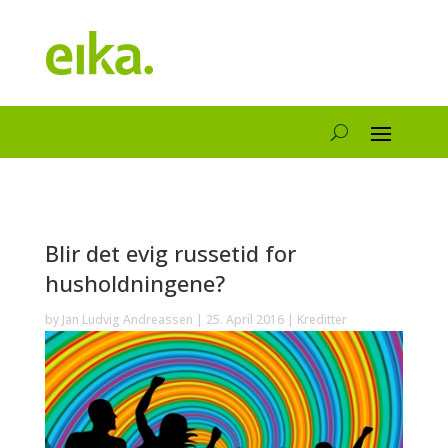
Blir det evig russetid for
husholdningene?
by
Jan Ludvig Andreassen
|
25. April 2016
|
Kreditter