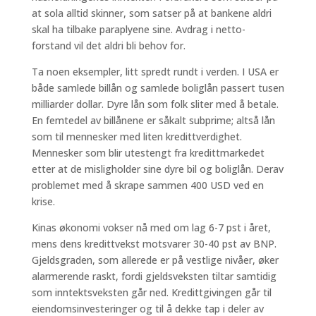
at sola alltid skinner, som satser på at bankene aldri
skal ha tilbake paraplyene sine. Avdrag i netto-
forstand vil det aldri bli behov for.
Ta noen eksempler, litt spredt rundt i verden. I USA er
både samlede billån og samlede boliglån passert tusen
milliarder dollar. Dyre lån som folk sliter med å betale.
En femtedel av billånene er såkalt subprime; altså lån
som til mennesker med liten kredittverdighet.
Mennesker som blir utestengt fra kredittmarkedet
etter at de misligholder sine dyre bil og boliglån. Derav
problemet med å skrape sammen 400 USD ved en
krise.
Kinas økonomi vokser nå med om lag 6-7 pst i året,
mens dens kredittvekst motsvarer 30-40 pst av BNP.
Gjeldsgraden, som allerede er på vestlige nivåer, øker
alarmerende raskt, fordi gjeldsveksten tiltar samtidig
som inntektsveksten går ned. Kredittgivingen går til
eiendomsinvesteringer og til å dekke tap i deler av