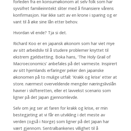
forleden fra en konsumøkonom at selv folk som har
syvsifret familieinntekt sliter med å finansiere vårens
konfirmasjon. Har ikke satt av en krone i sparing og er
vant til å øke sine lån etter behov.
Hvordan vil ende? Tja si det.
Richard Koo er en japansk økonom som har viet mye
av sitt arbeidsliv til å studere problemer knyttet til
ekstrem gjeldsetting. Boka hans, ‘The Holy Grail of
Macroeconomics’ anbefales på det varmeste. Inspirert
av sitt hjemlands erfaringer peker den japanske
økonomen på to mulige utfall: ‘Krakk og krise’ etter at
store. nærmest overveldende mengder næringslivslån
havner i skifteretten, eller et lavvekst scenario som
ligner på det Japan gjennomlevde.
Selv om jeg ser at faren for krakk og krise, er min
bestegjeting at vi får en utvikling i det meste av
verden (også i Norge) som ligner på det Japan har
vært gjennom. Sentralbankenes villighet til å