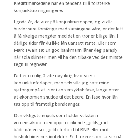
Kredittmarkedene har en tendens til å forsterke
konjunktursvingningene.
I gode år, da vi er på konjunkturtoppen, og vi alle
burde være forsiktige med satsingene våre, er det lett
å få rikelige mengder med det en tror er billige lån. I
dårlige tider får du ikke lån uansett rente. Eller som
Mark Twain sa: En god bankmann låner deg paraply
når sola skinner, men vil ha den tilbake ved det minste
tegn til regnvær.
Det er umulig å vite nøyaktig hvor vi er i
konjunkturforløpet, men selv ville jeg satt mine
sjetonger på at vi er i en sensyklisk fase, lenge etter
at økonomien snudde til det bedre. En fase hvor lån
tas opp til fremtidig bondeanger.
Den viktigste impuls som holder veksten i
verdensøkonomien oppe er økende gjeldsgrad,
både når en ser gjeld i forhold til BNP eller mot
husholdningenes inntekter. Forbrukere som satser på