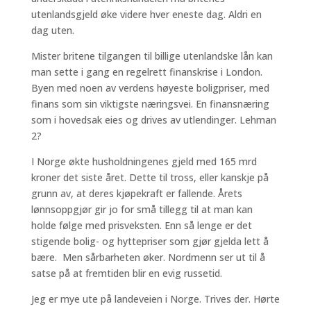
utenlandsgjeld øke videre hver eneste dag. Aldri en
dag uten.
Mister britene tilgangen til billige utenlandske lån kan
man sette i gang en regelrett finanskrise i London.
Byen med noen av verdens høyeste boligpriser, med
finans som sin viktigste næringsvei. En finansnæring
som i hovedsak eies og drives av utlendinger. Lehman
2?
I Norge økte husholdningenes gjeld med 165 mrd
kroner det siste året. Dette til tross, eller kanskje på
grunn av, at deres kjøpekraft er fallende. Årets
lønnsoppgjør gir jo for små tillegg til at man kan
holde følge med prisveksten. Enn så lenge er det
stigende bolig- og hyttepriser som gjør gjelda lett å
bære. Men sårbarheten øker. Nordmenn ser ut til å
satse på at fremtiden blir en evig russetid.
Jeg er mye ute på landeveien i Norge. Trives der. Hørte