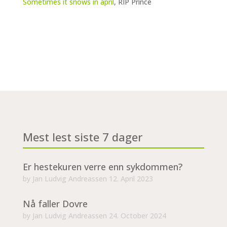
Sometimes it snows in april
, RIP Prince
Mest lest siste 7 dager
Er hestekuren verre enn sykdommen?
by
Jan Ludvig Andreassen
12. April 2023
Nå faller Dovre
by
Jan Ludvig Andreassen
24. October 2024