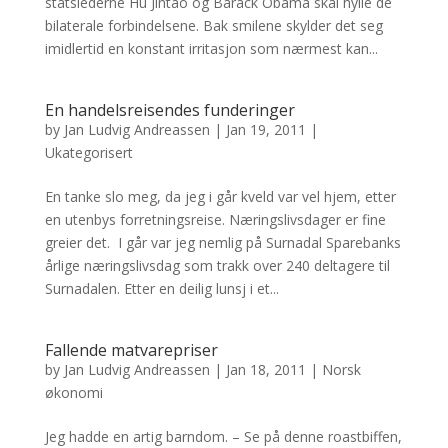
statslederne Hu Jintao og Barack Obama skal hylle de
bilaterale forbindelsene. Bak smilene skylder det seg
imidlertid en konstant irritasjon som nærmest kan...
En handelsreisendes funderinger
by
Jan Ludvig Andreassen
|
Jan 19, 2011
|
Ukategorisert
En tanke slo meg, da jeg i går kveld var vel hjem, etter
en utenbys forretningsreise. Næringslivsdager er fine
greier det. I går var jeg nemlig på Surnadal Sparebanks
årlige næringslivsdag som trakk over 240 deltagere til
Surnadalen. Etter en deilig lunsj i et...
Fallende matvarepriser
by
Jan Ludvig Andreassen
|
Jan 18, 2011
|
Norsk
økonomi
Jeg hadde en artig barndom. – Se på denne roastbiffen,