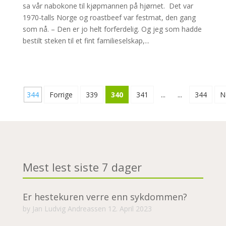
sa vår nabokone til kjøpmannen på hjørnet. Det var
1970-talls Norge og roastbeef var festmat, den gang
som nå. – Den er jo helt forferdelig. Og jeg som hadde
bestilt steken til et fint familieselskap,...
344
Forrige
339
340
341
...
...
344
N
Mest lest siste 7 dager
Er hestekuren verre enn sykdommen?
by
Jan Ludvig Andreassen
12. April 2023