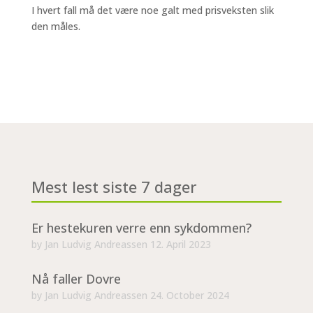
I hvert fall må det være noe galt med prisveksten slik
den måles.
Mest lest siste 7 dager
Er hestekuren verre enn sykdommen?
by
Jan Ludvig Andreassen
12. April 2023
Nå faller Dovre
by
Jan Ludvig Andreassen
24. October 2024