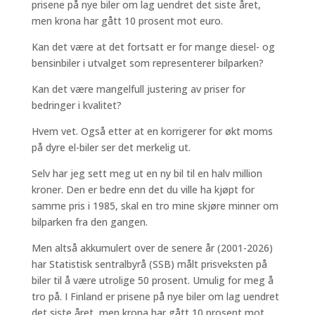
prisene på nye biler om lag uendret det siste året,
men krona har gått 10 prosent mot euro.
Kan det være at det fortsatt er for mange diesel- og
bensinbiler i utvalget som representerer bilparken?
Kan det være mangelfull justering av priser for
bedringer i kvalitet?
Hvem vet. Også etter at en korrigerer for økt moms
på dyre el-biler ser det merkelig ut.
Selv har jeg sett meg ut en ny bil til en halv million
kroner. Den er bedre enn det du ville ha kjøpt for
samme pris i 1985, skal en tro mine skjøre minner om
bilparken fra den gangen.
Men altså akkumulert over de senere år (2001-2026)
har Statistisk sentralbyrå (SSB) målt prisveksten på
biler til å være utrolige 50 prosent. Umulig for meg å
tro på. I Finland er prisene på nye biler om lag uendret
det siste året, men krona har gått 10 prosent mot