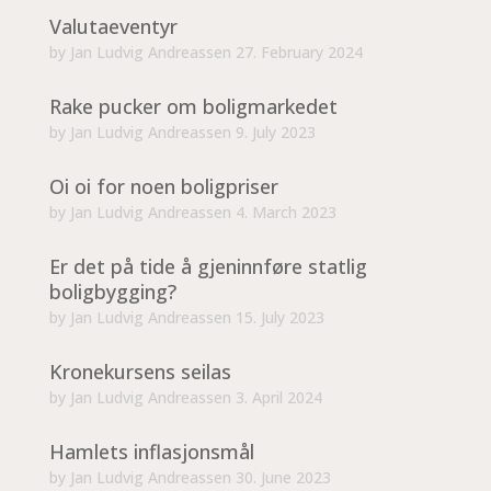
Valutaeventyr
by
Jan Ludvig Andreassen
27. February 2024
Rake pucker om boligmarkedet
by
Jan Ludvig Andreassen
9. July 2023
Oi oi for noen boligpriser
by
Jan Ludvig Andreassen
4. March 2023
Er det på tide å gjeninnføre statlig
boligbygging?
by
Jan Ludvig Andreassen
15. July 2023
Kronekursens seilas
by
Jan Ludvig Andreassen
3. April 2024
Hamlets inflasjonsmål
by
Jan Ludvig Andreassen
30. June 2023