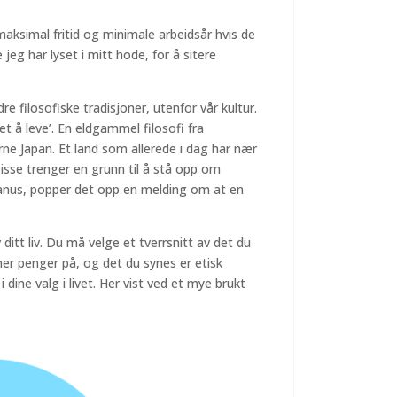
maksimal fritid og minimale arbeidsår hvis de
 jeg har lyset i mitt hode, for å sitere
e filosofiske tradisjoner, utenfor vår kultur.
et å leve’. En eldgammel filosofi fra
 Japan. Et land som allerede i dag har nær
sse trenger en grunn til å stå opp om
anus, popper det opp en melding om at en
v ditt liv. Du må velge et tverrsnitt av det du
ner penger på, og det du synes er etisk
i dine valg i livet. Her vist ved et mye brukt