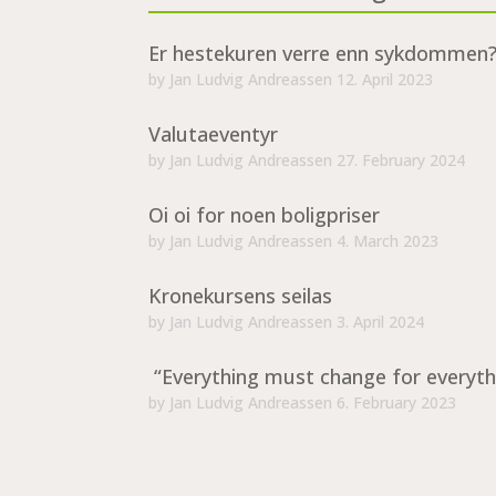
Er hestekuren verre enn sykdommen
by
Jan Ludvig Andreassen
12. April 2023
Valutaeventyr
by
Jan Ludvig Andreassen
27. February 2024
Oi oi for noen boligpriser
by
Jan Ludvig Andreassen
4. March 2023
Kronekursens seilas
by
Jan Ludvig Andreassen
3. April 2024
“Everything must change for everyth
by
Jan Ludvig Andreassen
6. February 2023