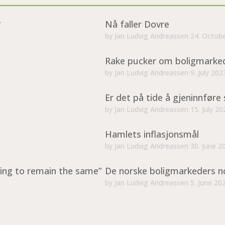
?
Nå faller Dovre
by
Jan Ludvig Andreassen
24. Octob
Rake pucker om boligmarke
by
Jan Ludvig Andreassen
9. July 202
Er det på tide å gjeninnføre 
by
Jan Ludvig Andreassen
15. July 20
Hamlets inflasjonsmål
by
Jan Ludvig Andreassen
30. June 2
ing to remain the same”
De norske boligmarkeders n
by
Jan Ludvig Andreassen
5. June 20