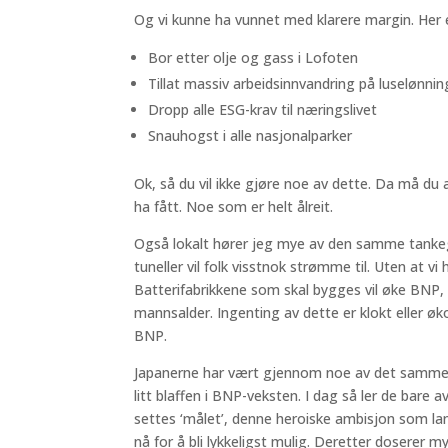
Og vi kunne ha vunnet med klarere margin. Her e
Bor etter olje og gass i Lofoten
Tillat massiv arbeidsinnvandring på luselønnin
Dropp alle ESG-krav til næringslivet
Snauhogst i alle nasjonalparker
Ok, så du vil ikke gjøre noe av dette. Da må d
ha fått. Noe som er helt ålreit.
Også lokalt hører jeg mye av den samme tankeg
tuneller vil folk visstnok strømme til. Uten at vi h
Batterifabrikkene som skal bygges vil øke BNP,
mannsalder. Ingenting av dette er klokt eller 
BNP.
Japanerne har vært gjennom noe av det samme so
litt blaffen i BNP-veksten. I dag så ler de bare
settes ‘målet’, denne heroiske ambisjon som lan
nå for å bli lykkeligst mulig. Deretter doserer m