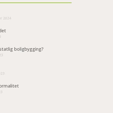
er 2024
det
3
statlig boligbygging?
23
023
ormalitet
23