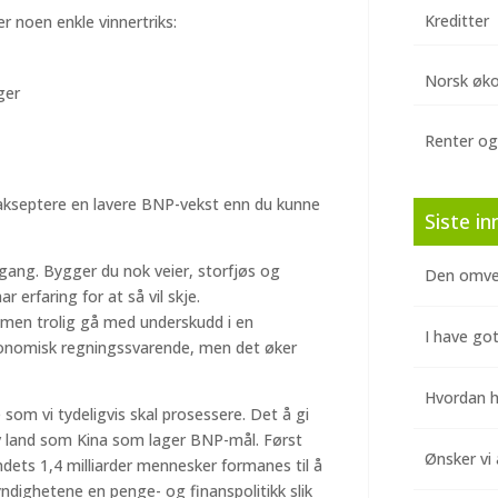
Kreditter
r noen enkle vinnertriks:
Norsk øk
ger
Renter og
u akseptere en lavere BNP-vekst enn du kunne
Siste in
ang. Bygger du nok veier, storfjøs og
Den omve
ar erfaring for at så vil skje.
 men trolig gå med underskudd i en
I have got
økonomisk regningssvarende, men det øker
Hvordan hj
m vi tydeligvis skal prosessere. Det å gi
 av land som Kina som lager BNP-mål. Først
Ønsker vi 
dets 1,4 milliarder mennesker formanes til å
yndighetene en penge- og finanspolitikk slik