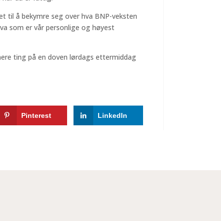
det til å bekymre seg over hva BNP-veksten
r hva som er vår personlige og høyest
mere ting på en doven lørdags ettermiddag
Pinterest
LinkedIn