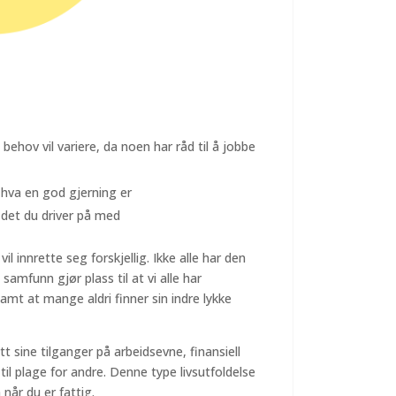
behov vil variere, da noen har råd til å jobbe
m hva en god gjerning er
i det du driver på med
 innrette seg forskjellig. Ikke alle har den
samfunn gjør plass til at vi alle har
 Samt at mange aldri finner sin indre lykke
itt sine tilganger på arbeidsevne, finansiell
l plage for andre. Denne type livsutfoldelse
 når du er fattig.