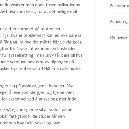
ånefinansierer man noen tusen milliarder av
En somme
slett hva som helst, for at det hellige mål
 hvor det er kommet på moten her i
 Tja, hva er problemet? Kan en ikke bare la
De hvesend
så får BNP bli hva det måtte bli? Selvfølgelig
gifter for å sikre at økonomien husholder
full sysselsetting, men BNP får bare bli hva
 i sunne samfunn bestemt av tilgangen på
husker hva renten var i 1968, men alle husker
lenger inn på psykologiens domener. Mye
velger å leve som de gjør, og hjelpe dem
t, for eksempel ved å ønske seg mer fritid.
 våre, som gjerne vil at vi skal jobbe
ber fattigfolk til de stuper får den
komboen høy BNP-vekst og lave