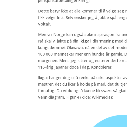
pensjonsutbetalinger kan gi.
Dette betyr ikke at alle kommer til å velge seg 
fikk velge fritt. Selv ønsker jeg å jobbe spå lenge
Voltair.
Men vi i Norge kan også søke inspirasjon fra andr
Nå skal vi jakte på din
Ikigai
: din ‘mening med d
kongedømmet Okinawa, nå en del av det moderne
100 000 mennesker mer enn hundre år gamle. Di
morgenen. Mens jeg sitter og editerer dette m
116-årig japaner døde i dag. Kondolerer.
Ikigai tvinger deg til å tenke på ulike aspekter a
mestrer, det du liker å holde på med, det du tje
fornuftig. Da vil du også kunne bli svært så glad 
Venn-diagram, Figur 4 (kilde: Wikimedia):