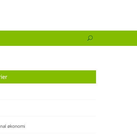
ier
onal økonomi