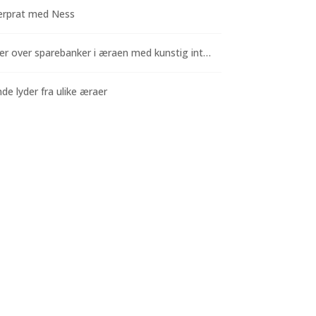
rprat med Ness
Funderinger over sparebanker i æraen med kunstig intelligens
e lyder fra ulike æraer