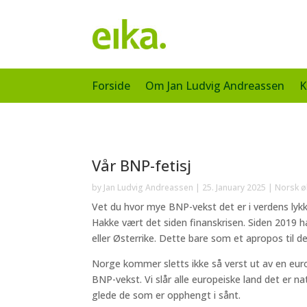
Forside
Om Jan Ludvig Andreassen
K
Vår BNP-fetisj
by
Jan Ludvig Andreassen
|
25. January 2025
|
Norsk 
Vet du hvor mye BNP-vekst det er i verdens lykke
Hakke vært det siden finanskrisen. Siden 2019 h
eller Østerrike. Dette bare som et apropos til 
Norge kommer sletts ikke så verst ut av en eu
BNP-vekst. Vi slår alle europeiske land det er 
glede de som er opphengt i sånt.