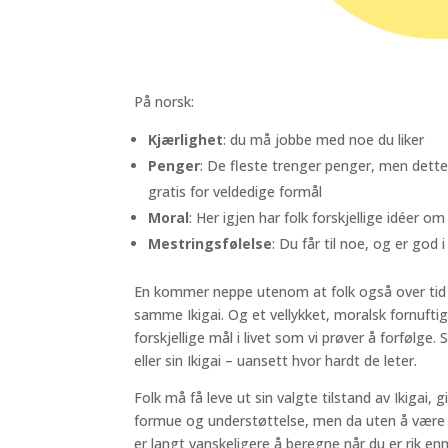
På norsk:
Kjærlighet
: du må jobbe med noe du liker
Penger
: De fleste trenger penger, men dette 
gratis for veldedige formål
Moral
: Her igjen har folk forskjellige idéer o
Mestringsfølelse
: Du får til noe, og er god 
En kommer neppe utenom at folk også over tid vil
samme Ikigai. Og et vellykket, moralsk fornuftig 
forskjellige mål i livet som vi prøver å forfølge.
eller sin Ikigai – uansett hvor hardt de leter.
Folk må få leve ut sin valgte tilstand av Ikigai, g
formue og understøttelse, men da uten å være ti
er langt vanskeligere å beregne når du er rik enn