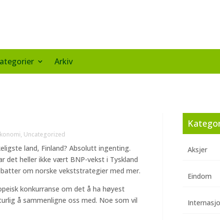
ategorier
Arkiv
Kategor
økonomi
,
Uncategorized
ligste land, Finland? Absolutt ingenting.
Aksjer
ar det heller ikke vært BNP-vekst i Tyskland
debatter om norske vekststrategier med mer.
Eindom
ropeisk konkurranse om det å ha høyest
naturlig å sammenligne oss med. Noe som vil
Internasj