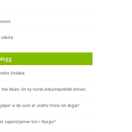
onomi
 valuta
nlegg
ndte Endaka
 the blues: En ny norsk industripolitikk kreves
elper vi de som er utafor finne sin Ikigai?
at superstjerner bor i Norge?