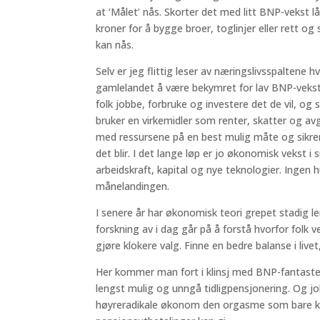
at ‘Målet’ nås. Skorter det med litt BNP-vekst l
kroner for å bygge broer, toglinjer eller rett og 
kan nås.
Selv er jeg flittig leser av næringslivsspaltene
gamlelandet å være bekymret for lav BNP-vekst.
folk jobbe, forbruke og investere det de vil, og 
bruker en virkemidler som renter, skatter og av
med ressursene på en best mulig måte og sikrer 
det blir. I det lange løp er jo økonomisk vekst
arbeidskraft, kapital og nye teknologier. Ingen 
månelandingen.
I senere år har økonomisk teori grepet stadig 
forskning av i dag går på å forstå hvorfor folk 
gjøre klokere valg. Finne en bedre balanse i live
Her kommer man fort i klinsj med BNP-fantastene
lengst mulig og unngå tidligpensjonering. Og job
høyreradikale økonom den orgasme som bare 