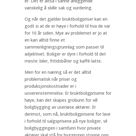
er. Det er altså i sånne anliggende
vanskelig å skille sak og vurdering.
Og når det gjelder bruktboligpriser kan en
godt si at de er høye i forhold til hva de var
for 10 år siden. Mye av problemet er jo at
en kan alltid finne et
sammenligningsgrunnlag som passer til
adjektivet. Boliger er dyre i forhold til det
meste: biler, fritidsbåter og kaffé-latte.
Men for en næring så er det alltid
problematisk når priser og
produksjonskostnader er i
uoverenstemmelse. Er bruktboligprisene for
høye, kan det skapes grobunn for vill
boligbygging av useriøse aktører. Er
derimot, som nå, bruktboligprisene for lave
i forhold til salgsprisene på nye boliger, vil
boligbyggingen i samfunn hvor private
aktører skal stå for byggingen stoppe opp.