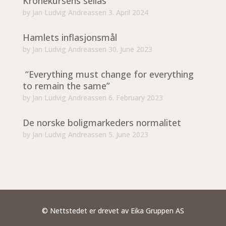
Kronekursens seilas
by
Jan Ludvig Andreassen
3. April 2024
Hamlets inflasjonsmål
by
Jan Ludvig Andreassen
30. June 2023
“Everything must change for everything
to remain the same”
by
Jan Ludvig Andreassen
6. February 2023
De norske boligmarkeders normalitet
by
Jan Ludvig Andreassen
5. June 2023
© Nettstedet er drevet av Eika Gruppen AS