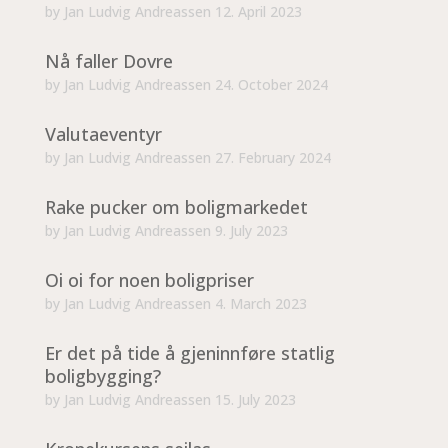
by
Jan Ludvig Andreassen
12. April 2023
Nå faller Dovre
by
Jan Ludvig Andreassen
24. October 2024
Valutaeventyr
by
Jan Ludvig Andreassen
27. February 2024
Rake pucker om boligmarkedet
by
Jan Ludvig Andreassen
9. July 2023
Oi oi for noen boligpriser
by
Jan Ludvig Andreassen
4. March 2023
Er det på tide å gjeninnføre statlig
boligbygging?
by
Jan Ludvig Andreassen
15. July 2023