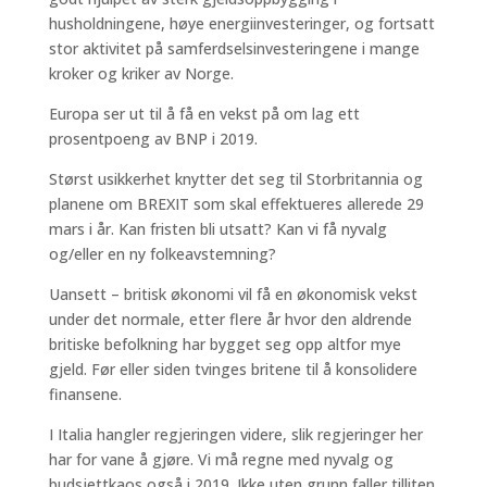
husholdningene, høye energiinvesteringer, og fortsatt
stor aktivitet på samferdselsinvesteringene i mange
kroker og kriker av Norge.
Europa ser ut til å få en vekst på om lag ett
prosentpoeng av BNP i 2019.
Størst usikkerhet knytter det seg til Storbritannia og
planene om BREXIT som skal effektueres allerede 29
mars i år. Kan fristen bli utsatt? Kan vi få nyvalg
og/eller en ny folkeavstemning?
Uansett – britisk økonomi vil få en økonomisk vekst
under det normale, etter flere år hvor den aldrende
britiske befolkning har bygget seg opp altfor mye
gjeld. Før eller siden tvinges britene til å konsolidere
finansene.
I Italia hangler regjeringen videre, slik regjeringer her
har for vane å gjøre. Vi må regne med nyvalg og
budsjettkaos også i 2019. Ikke uten grunn faller tilliten