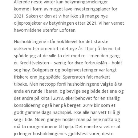
Allerede neste vinter kan bekymringsmeldinger
komme i form av meget lave investeringsplaner for
2021. Saken er den at vi har ikke så mange nye
oljeprosjekter av betydningen etter 2021. Vi har vernet
havområdene utenfor Lofoten.
Husholdningene står nok likevel for det største
usikkerhetsmomentet i det nye år. I fjor på denne tid
spådde jeg at de ville ta det med ro – men den gang
ei. Kredittveksten – særlig for dyre forbrukslån – holdt
seg høy. Boligpriser og boliginvesteringer var langt
friskere enn jeg spådde. Spareraten falt markert
tilbake. Men nettopp fordi husholdningene valgte å ta
enda en runde i baren, og bevilge seg både det ene og
det andre på krita i 2018, øker behovet for en snarlig
konsolidering også her på berget. 2019 blir som et
godt gammeldags nachspiel. Ikke alle har vett til å gi
seg i tide. Noen ganger holder man på hele natta og
må ta morgentimene til hjelp. Det eneste vi vet er at
jo lenger husholdningenes gjeldsfest varer, desto