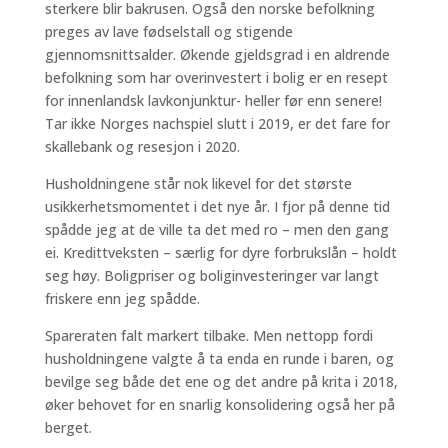
sterkere blir bakrusen. Også den norske befolkning
preges av lave fødselstall og stigende
gjennomsnittsalder. Økende gjeldsgrad i en aldrende
befolkning som har overinvestert i bolig er en resept
for innenlandsk lavkonjunktur- heller før enn senere!
Tar ikke Norges nachspiel slutt i 2019, er det fare for
skallebank og resesjon i 2020.
Husholdningene står nok likevel for det største
usikkerhetsmomentet i det nye år. I fjor på denne tid
spådde jeg at de ville ta det med ro – men den gang
ei. Kredittveksten – særlig for dyre forbrukslån – holdt
seg høy. Boligpriser og boliginvesteringer var langt
friskere enn jeg spådde.
Spareraten falt markert tilbake. Men nettopp fordi
husholdningene valgte å ta enda en runde i baren, og
bevilge seg både det ene og det andre på krita i 2018,
øker behovet for en snarlig konsolidering også her på
berget.