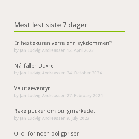
Mest lest siste 7 dager
Er hestekuren verre enn sykdommen?
by
Jan Ludvig Andreassen
12. April 2023
Nå faller Dovre
by
Jan Ludvig Andreassen
24. October 2024
Valutaeventyr
by
Jan Ludvig Andreassen
27. February 2024
Rake pucker om boligmarkedet
by
Jan Ludvig Andreassen
9. July 2023
Oi oi for noen boligpriser