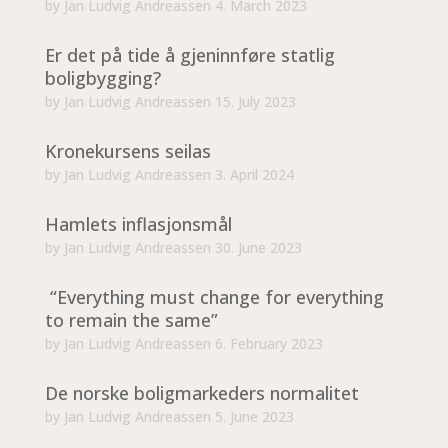
by
Jan Ludvig Andreassen
4. March 2023
Er det på tide å gjeninnføre statlig
boligbygging?
by
Jan Ludvig Andreassen
15. July 2023
Kronekursens seilas
by
Jan Ludvig Andreassen
3. April 2024
Hamlets inflasjonsmål
by
Jan Ludvig Andreassen
30. June 2023
“Everything must change for everything
to remain the same”
by
Jan Ludvig Andreassen
6. February 2023
De norske boligmarkeders normalitet
by
Jan Ludvig Andreassen
5. June 2023