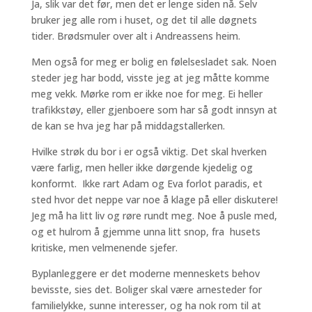
Ja, slik var det før, men det er lenge siden nå. Selv
bruker jeg alle rom i huset, og det til alle døgnets
tider. Brødsmuler over alt i Andreassens heim.
Men også for meg er bolig en følelsesladet sak. Noen
steder jeg har bodd, visste jeg at jeg måtte komme
meg vekk. Mørke rom er ikke noe for meg. Ei heller
trafikkstøy, eller gjenboere som har så godt innsyn at
de kan se hva jeg har på middagstallerken.
Hvilke strøk du bor i er også viktig. Det skal hverken
være farlig, men heller ikke dørgende kjedelig og
konformt. Ikke rart Adam og Eva forlot paradis, et
sted hvor det neppe var noe å klage på eller diskutere!
Jeg må ha litt liv og røre rundt meg. Noe å pusle med,
og et hulrom å gjemme unna litt snop, fra husets
kritiske, men velmenende sjefer.
Byplanleggere er det moderne menneskets behov
bevisste, sies det. Boliger skal være arnesteder for
familielykke, sunne interesser, og ha nok rom til at