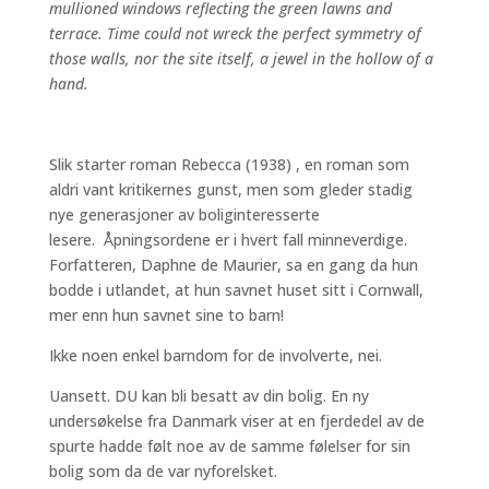
mullioned windows reflecting the green lawns and
terrace. Time could not wreck the perfect symmetry of
those walls, nor the site itself, a jewel in the hollow of a
hand.
Slik starter roman Rebecca (1938) , en roman som
aldri vant kritikernes gunst, men som gleder stadig
nye generasjoner av boliginteresserte
lesere. Åpningsordene er i hvert fall minneverdige.
Forfatteren, Daphne de Maurier, sa en gang da hun
bodde i utlandet, at hun savnet huset sitt i Cornwall,
mer enn hun savnet sine to barn!
Ikke noen enkel barndom for de involverte, nei.
Uansett. DU kan bli besatt av din bolig. En ny
undersøkelse fra Danmark viser at en fjerdedel av de
spurte hadde følt noe av de samme følelser for sin
bolig som da de var nyforelsket.