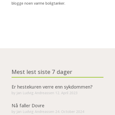
blogge noen varme boligtanker.
Mest lest siste 7 dager
Er hestekuren verre enn sykdommen?
by
Jan Ludvig Andreassen
12. April 2023
Nå faller Dovre
by
Jan Ludvig Andreassen
24. October 2024