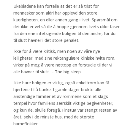
Ukebladene kan fortelle at det er så trist for
mennesker som aldri har opplevd den store
kjærligheten, en eller annen gang i livet. Spørsmål om
det ikke er vel så ille å hoppe gjennom livets ulike faser
fra den ene intetsigende boligen til den andre, før du
til slutt havner i det store penalet.
Ikke for å være kritisk, men noen av våre nye
leiligheter, med sine rektangulære kliniske hvite rom,
virker på meg å være nettopp en forstudie til der vi
alle havner til slutt – The big sleep.
Ikke bare boligen er viktig, også enkeltrom kan få
hjertene til å banke. I gamle dager brukte alle
anstendige familier et av rommene som et slags
tempel hvor familiens særskilt viktige begivenheter,
og kun de, skulle foregå. Finstua var stengt resten av
året, selv i de minste hus, med de største
barneflokker.