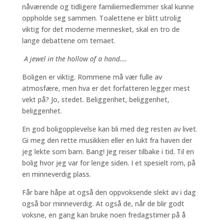
nåværende og tidligere familiemedlemmer skal kunne
oppholde seg sammen. Toalettene er blitt utrolig
viktig for det moderne mennesket, skal en tro de
lange debattene om temaet.
A jewel in the hollow of a hand….
Boligen er viktig. Rommene må vær fulle av
atmosfære, men hva er det forfatteren legger mest
vekt på? Jo, stedet. Beliggenhet, beliggenhet,
beliggenhet.
En god boligopplevelse kan bli med deg resten av livet.
Gi meg den rette musikken eller en lukt fra haven der
jeg lekte som barn. Bang! Jeg reiser tilbake i tid. Til en
bolig hvor jeg var for lenge siden. I et spesielt rom, på
en minneverdig plass.
Får bare håpe at også den oppvoksende slekt av i dag
også bor minneverdig. At også de, når de blir godt
voksne, en gang kan bruke noen fredagstimer på å