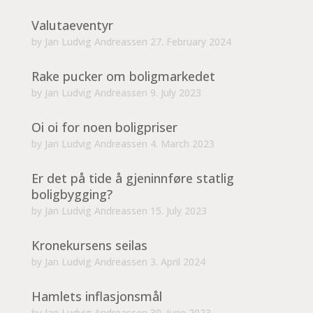
Valutaeventyr
by
Jan Ludvig Andreassen
27. February 2024
Rake pucker om boligmarkedet
by
Jan Ludvig Andreassen
9. July 2023
Oi oi for noen boligpriser
by
Jan Ludvig Andreassen
4. March 2023
Er det på tide å gjeninnføre statlig
boligbygging?
by
Jan Ludvig Andreassen
15. July 2023
Kronekursens seilas
by
Jan Ludvig Andreassen
3. April 2024
Hamlets inflasjonsmål
by
Jan Ludvig Andreassen
30. June 2023