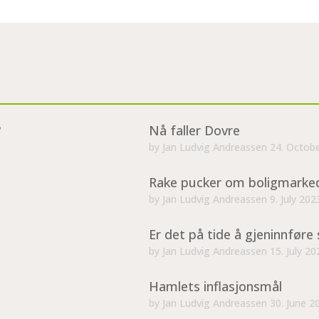
?
Nå faller Dovre
by
Jan Ludvig Andreassen
24. Octob
Rake pucker om boligmarke
by
Jan Ludvig Andreassen
9. July 202
Er det på tide å gjeninnføre 
by
Jan Ludvig Andreassen
15. July 20
Hamlets inflasjonsmål
by
Jan Ludvig Andreassen
30. June 2