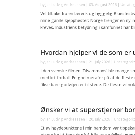
by
Jan Ludvig Andreassen
|
03. August 2026
|
Uncateg
Vel tilbake fra en lærerik og hyggelig Bluesfesti
mine gamle kjepphester: Norge trenger en ny indus
kreves. Industriens betydning i samfunnet har blit
Hvordan hjelper vi de som er u
by
Jan Ludvig Andreassen
|
21. July 2026
|
Uncategori
I den svenske filmen ‘Tilsammans’ blir mange små
med litt fotball. En god metafor på at de fles
fikse bare godviljen er til stede. De fleste vil nok
Ønsker vi at superstjerner bor
by
Jan Ludvig Andreassen
|
20. July 2026
|
Uncategori
Et av høydepunktene i min barndom var tippek
gjerne brukt timevis på å fylle ut en felleskupon