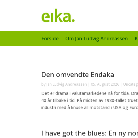
Forside
Om Jan Ludvig Andreassen
K
Den omvendte Endaka
by
Jan Ludvig Andreassen
|
05. August 2026
|
Uncateg
Det er drama i valutamarkedene nå for tida.
40 år tilbake i tid. På midten av 1980-tallet tr
industri med å knuse all motstand i USA og Europ
I have got the blues: En ny no