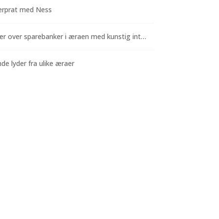
rprat med Ness
Funderinger over sparebanker i æraen med kunstig intelligens
e lyder fra ulike æraer