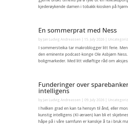
kjederøykende damen i tobakk-kiosken på hjørnet
En sommerprat med Ness
by
Jan Ludvig Andreassen
|
15. July 2026
|
Uncategori
I sommersteika tar makroblogger litt ferie. Men 
den eminente podcast-konge Ole Asbjørn Ness.
boligmarkeder. Med litt vidløftige råd om aksjes
Funderinger over sparebanke
intelligens
by
Jan Ludvig Andreassen
|
09. July 2026
|
Uncategori
I hvilken grad en kan ta hensyn til ånd, eller m
kunstig intelligens (KI-æraen) kan bli et skjebn
håpe på i våre samfunn er kanskje å ta i bruk ma