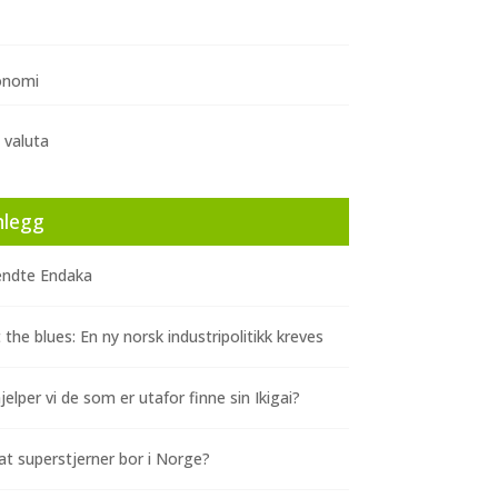
onomi
 valuta
nlegg
ndte Endaka
 the blues: En ny norsk industripolitikk kreves
elper vi de som er utafor finne sin Ikigai?
at superstjerner bor i Norge?