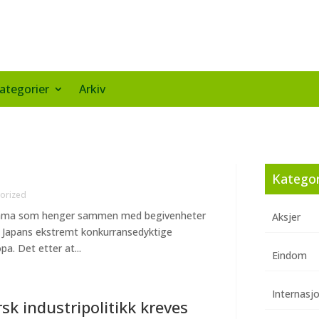
ategorier
Arkiv
Kategor
orized
 Drama som henger sammen med begivenheter
Aksjer
uet Japans ekstremt konkurransedyktige
a. Det etter at...
Eindom
Internasj
rsk industripolitikk kreves