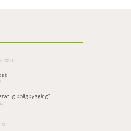
er 2024
det
3
statlig boligbygging?
23
023