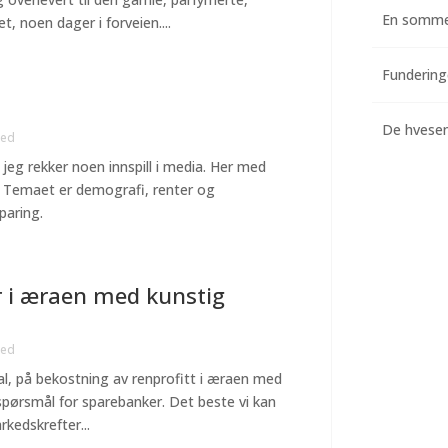
En somme
, noen dager i forveien....
De hvesend
zed
jeg rekker noen innspill i media. Her med
 Temaet er demografi, renter og
paring.
r i æraen med kunstig
zed
oral, på bekostning av renprofitt i æraen med
espørsmål for sparebanker. Det beste vi kan
rkedskrefter...