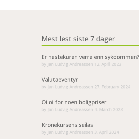
Mest lest siste 7 dager
Er hestekuren verre enn sykdommen
by
Jan Ludvig Andreassen
12. April 2023
Valutaeventyr
by
Jan Ludvig Andreassen
27. February 2024
Oi oi for noen boligpriser
by
Jan Ludvig Andreassen
4. March 2023
Kronekursens seilas
by
Jan Ludvig Andreassen
3. April 2024