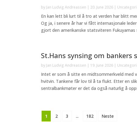
by
Jan Ludvig Andreassen
|
20. June 2026
|
Uncategor
En kan lett bli lurt til å tro at verden har blitt 
Og ja, i senere år har vi fått internasjonale led
gjort den amerikanske statsviteren Fukuyamas 
St.Hans synsing om bankers 
by
Jan Ludvig Andreassen
|
19. June 2026
|
Uncategor
Intet er som å sitte en midtsommerkveld med v
hvitvin. Tankene får lov til å ta flukt. Etter en 
sentralbankmøter er det da også naturlig å opps
1
2
3
...
182
Neste