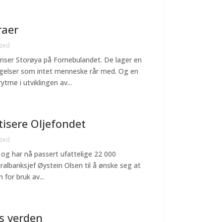
raer
ized
nser Storøya på Fornebulandet. De lager en
egelser som intet menneske rår med. Og en
ytme i utviklingen av...
tisere Oljefondet
ized
, og har nå passert ufattelige 22 000
tralbanksjef Øystein Olsen til å ønske seg at
for bruk av...
hs verden