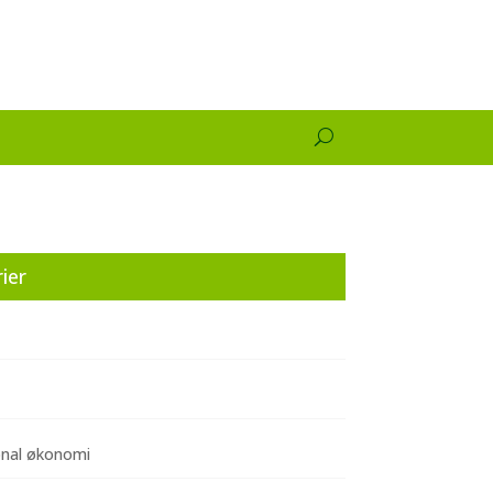
ier
onal økonomi