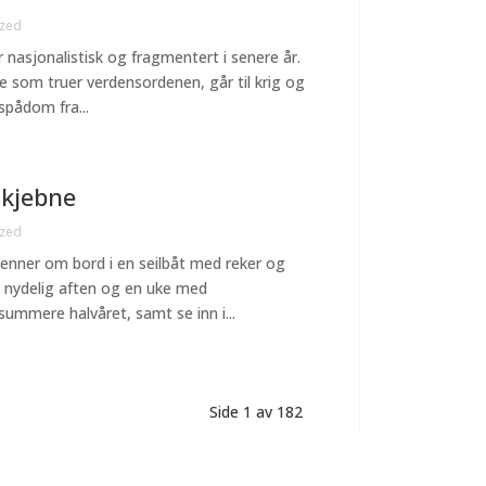
ized
mer nasjonalistisk og fragmentert i senere år.
ere som truer verdensordenen, går til krig og
spådom fra...
skjebne
ized
enner om bord i en seilbåt med reker og
slik nydelig aften og en uke med
ummere halvåret, samt se inn i...
Side 1 av 182