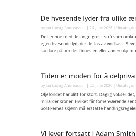
De hvesende lyder fra ulike æ
by
Jan Ludvig Andreassen
|
26. June 2026
|
Uncategor
Det er noe med de lange gress-strå som omkra
egen hvesende lyd, der de tas av vindkast. Bev
kan lure på om det finnes en eller annen ukjent r
Tiden er moden for å delpriva
by
Jan Ludvig Andreassen
|
22. June 2026
|
Uncategor
Oljefondet har blitt for stort. Daglig vokser det
milliarder kroner. Hvilket får forhenværende sen
politikernes skjønn må erstatte handlingsregelen 
Vi lever fortsatt i Adam Smit