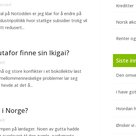
orized
Kreditter
val på Notodden er jeg klar for å endre på
tripolitikk hvor statlige subsidier trolig vil
Norsk øk
t redusert...
Renter og
tafor finne sin Ikigai?
Siste in
zed
 og store konflikter i et bokollektiv løst
Den omve
te mellommenneskelige problemer lar seg
 hevde at det å...
I have got
 i Norge?
Hvordan hj
zed
Ønsker vi 
ampen på lørdager. Noen av gutta hadde
g overlevert til den gamle, parfymerte,