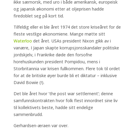
ikke særnorsk, med uro i både amerikansk, europeisk
og japansk økonomi etter at oljeprisen hadde
firedoblet seg på kort tid.
Tilfeldig eller ei ble året 1974 det store kriseåret for de
fleste vestlige økonomiene. Mange møtte sitt
Waterloo
det året. USAs president Nixon gikk av i
vanære, I Japan skapte korrupsjonsskandaler politiske
jordskjelv, i Frankrike døde den forsofne
horehuskunden president Pompidou, mens i
Storbritannia var krisen fullkommen. Flere tok til ordet
for at de britiske øyer burde bli et diktatur – inklusive
David Bowie (!).
Det ble året hvor ‘the post war settlement’; denne
samfunnskontrakten hvor folk flest innordnet sine liv
til kollektivets beste, hadde sitt endelige
sammenbrudd.
Gerhardsen-æraen var over.