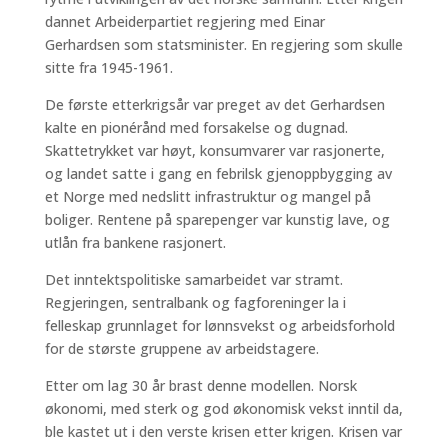
dannet Arbeiderpartiet regjering med Einar
Gerhardsen som statsminister. En regjering som skulle
sitte fra 1945-1961.
De første etterkrigsår var preget av det Gerhardsen
kalte en pionérånd med forsakelse og dugnad.
Skattetrykket var høyt, konsumvarer var rasjonerte,
og landet satte i gang en febrilsk gjenoppbygging av
et Norge med nedslitt infrastruktur og mangel på
boliger. Rentene på sparepenger var kunstig lave, og
utlån fra bankene rasjonert.
Det inntektspolitiske samarbeidet var stramt.
Regjeringen, sentralbank og fagforeninger la i
felleskap grunnlaget for lønnsvekst og arbeidsforhold
for de største gruppene av arbeidstagere.
Etter om lag 30 år brast denne modellen. Norsk
økonomi, med sterk og god økonomisk vekst inntil da,
ble kastet ut i den verste krisen etter krigen. Krisen var