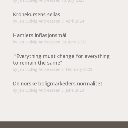
by
Jan Ludvig Andreassen
15. July 2023
Kronekursens seilas
by
Jan Ludvig Andreassen
3. April 2024
Hamlets inflasjonsmål
by
Jan Ludvig Andreassen
30. June 2023
“Everything must change for everything
to remain the same”
by
Jan Ludvig Andreassen
6. February 2023
De norske boligmarkeders normalitet
by
Jan Ludvig Andreassen
5. June 2023