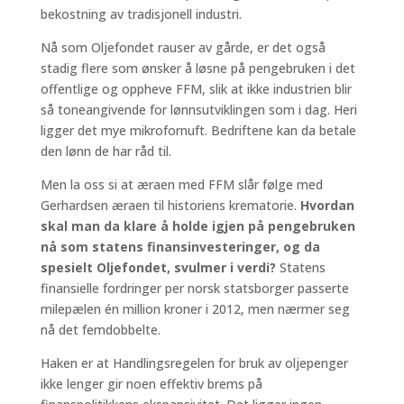
bekostning av tradisjonell industri.
Nå som Oljefondet rauser av gårde, er det også
stadig flere som ønsker å løsne på pengebruken i det
offentlige og oppheve FFM, slik at ikke industrien blir
så toneangivende for lønnsutviklingen som i dag. Heri
ligger det mye mikrofornuft. Bedriftene kan da betale
den lønn de har råd til.
Men la oss si at æraen med FFM slår følge med
Gerhardsen æraen til historiens krematorie.
Hvordan
skal man da klare å holde igjen på pengebruken
nå som statens finansinvesteringer, og da
spesielt Oljefondet, svulmer i verdi?
Statens
finansielle fordringer per norsk statsborger passerte
milepælen én million kroner i 2012, men nærmer seg
nå det femdobbelte.
Haken er at Handlingsregelen for bruk av oljepenger
ikke lenger gir noen effektiv brems på