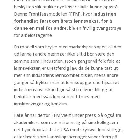
beskyttes slik at ikke nye kriser skulle kunne oppstå.
Denne Frontfagsmodellen (FFM), hvor
industrien
forhandlet først om årets lønnsvekst, for å
danne en mal for andre,
ble en frivillig tvangstrøye
for arbeidstagerne.
En modell som bryter med markedsprinsipper, all den
tid lønna i andre næringer ikke alltid bør være den
samme som i industrien. Noen ganger vil folk føle at
lønnsveksten er urettferdig lav, da de kunne tatt ut
mer enn industriens lønnsomhet tilsier, mens andre
ganger så frykter man at lønnsoppgjørene tilpasset
industriens overskudd gir så store lønnstillegg at
bedrifter med svak lønnsomhet trues med
innskrenkinger og konkurs.
I alle år har derfor FFM vært under press. Så også fra
akademikere som ser misunnelig på sine kollegaer i
det hyperkapitalistiske USA med skyhøye lønnstillegg,
etter hvert som kunnskapsnæringer vinner frem på