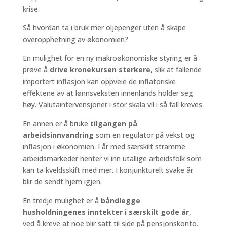
krise.
Så hvordan ta i bruk mer oljepenger uten å skape
overopphetning av økonomien?
En mulighet for en ny makroøkonomiske styring er å
prøve å
drive kronekursen sterkere
, slik at fallende
importert inflasjon kan oppveie de inflatoriske
effektene av at lønnsveksten innenlands holder seg
høy. Valutaintervensjoner i stor skala vil i så fall kreves.
En annen er å bruke
tilgangen på
arbeidsinnvandring
som en regulator på vekst og
inflasjon i økonomien. I år med særskilt stramme
arbeidsmarkeder henter vi inn utallige arbeidsfolk som
kan ta kveldsskift med mer. I konjunkturelt svake år
blir de sendt hjem igjen.
En tredje mulighet er å
båndlegge
husholdningenes inntekter i særskilt gode år
,
ved å kreve at noe blir satt til side på pensjonskonto.