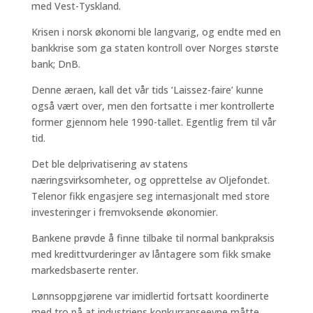
med Vest-Tyskland.
Krisen i norsk økonomi ble langvarig, og endte med en
bankkrise som ga staten kontroll over Norges største
bank; DnB.
Denne æraen, kall det vår tids ‘Laissez-faire’ kunne
også vært over, men den fortsatte i mer kontrollerte
former gjennom hele 1990-tallet. Egentlig frem til vår
tid.
Det ble delprivatisering av statens
næringsvirksomheter, og opprettelse av Oljefondet.
Telenor fikk engasjere seg internasjonalt med store
investeringer i fremvoksende økonomier.
Bankene prøvde å finne tilbake til normal bankpraksis
med kredittvurderinger av låntagere som fikk smake
markedsbaserte renter.
Lønnsoppgjørene var imidlertid fortsatt koordinerte
med tro på at industriens konkurranseevne måtte