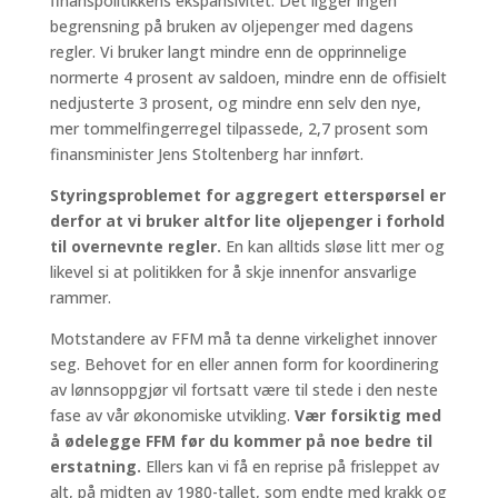
finanspolitikkens ekspansivitet. Det ligger ingen
begrensning på bruken av oljepenger med dagens
regler. Vi bruker langt mindre enn de opprinnelige
normerte 4 prosent av saldoen, mindre enn de offisielt
nedjusterte 3 prosent, og mindre enn selv den nye,
mer tommelfingerregel tilpassede, 2,7 prosent som
finansminister Jens Stoltenberg har innført.
Styringsproblemet for aggregert etterspørsel er
derfor at vi bruker altfor lite oljepenger i forhold
til overnevnte regler.
En kan alltids sløse litt mer og
likevel si at politikken for å skje innenfor ansvarlige
rammer.
Motstandere av FFM må ta denne virkelighet innover
seg. Behovet for en eller annen form for koordinering
av lønnsoppgjør vil fortsatt være til stede i den neste
fase av vår økonomiske utvikling.
Vær forsiktig med
å ødelegge FFM før du kommer på noe bedre til
erstatning.
Ellers kan vi få en reprise på frisleppet av
alt, på midten av 1980-tallet, som endte med krakk og