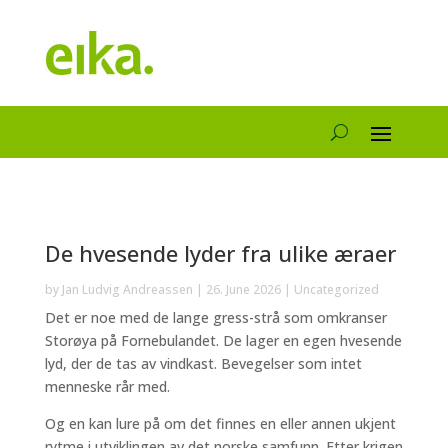
De hvesende lyder fra ulike æraer
by
Jan Ludvig Andreassen
|
26. June 2026
|
Uncategorized
Det er noe med de lange gress-strå som omkranser
Storøya på Fornebulandet. De lager en egen hvesende
lyd, der de tas av vindkast. Bevegelser som intet
menneske rår med.
Og en kan lure på om det finnes en eller annen ukjent
rytme i utviklingen av det norske samfunn. Etter krigen