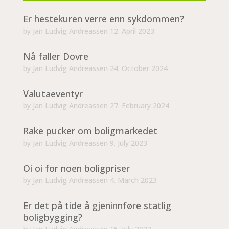
Er hestekuren verre enn sykdommen?
by
Jan Ludvig Andreassen
12. April 2023
Nå faller Dovre
by
Jan Ludvig Andreassen
24. October 2024
Valutaeventyr
by
Jan Ludvig Andreassen
27. February 2024
Rake pucker om boligmarkedet
by
Jan Ludvig Andreassen
9. July 2023
Oi oi for noen boligpriser
by
Jan Ludvig Andreassen
4. March 2023
Er det på tide å gjeninnføre statlig
boligbygging?