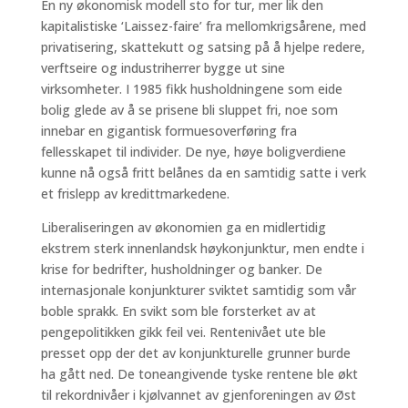
En ny økonomisk modell sto for tur, mer lik den
kapitalistiske ‘Laissez-faire’ fra mellomkrigsårene, med
privatisering, skattekutt og satsing på å hjelpe redere,
verftseire og industriherrer bygge ut sine
virksomheter. I 1985 fikk husholdningene som eide
bolig glede av å se prisene bli sluppet fri, noe som
innebar en gigantisk formuesoverføring fra
fellesskapet til individer. De nye, høye boligverdiene
kunne nå også fritt belånes da en samtidig satte i verk
et frislepp av kredittmarkedene.
Liberaliseringen av økonomien ga en midlertidig
ekstrem sterk innenlandsk høykonjunktur, men endte i
krise for bedrifter, husholdninger og banker. De
internasjonale konjunkturer sviktet samtidig som vår
boble sprakk. En svikt som ble forsterket av at
pengepolitikken gikk feil vei. Rentenivået ute ble
presset opp der det av konjunkturelle grunner burde
ha gått ned. De toneangivende tyske rentene ble økt
til rekordnivåer i kjølvannet av gjenforeningen av Øst