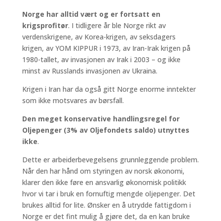
Norge har alltid vært og er fortsatt en
krigsprofitør
. I tidligere år ble Norge rikt av
verdenskrigene, av Korea-krigen, av seksdagers
krigen, av YOM KIPPUR i 1973, av Iran-Irak krigen på
1980-tallet, av invasjonen av Irak i 2003 – og ikke
minst av Russlands invasjonen av Ukraina.
Krigen i Iran har da også gitt Norge enorme inntekter
som ikke motsvares av børsfall.
Den meget konservative handlingsregel for
Oljepenger (3% av Oljefondets saldo) utnyttes
ikke
.
Dette er arbeiderbevegelsens grunnleggende problem.
Når den har hånd om styringen av norsk økonomi,
klarer den ikke føre en ansvarlig økonomisk politikk
hvor vi tar i bruk en fornuftig mengde oljepenger. Det
brukes alltid for lite. Ønsker en å utrydde fattigdom i
Norge er det fint mulig å gjøre det, da en kan bruke