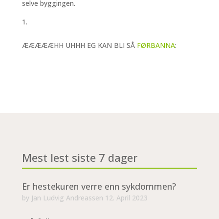
selve byggingen.
ÆÆÆÆÆHH UHHH EG KAN BLI SÅ
FØRBANNA
:
Mest lest siste 7 dager
Er hestekuren verre enn sykdommen?
by
Jan Ludvig Andreassen
12. April 2023