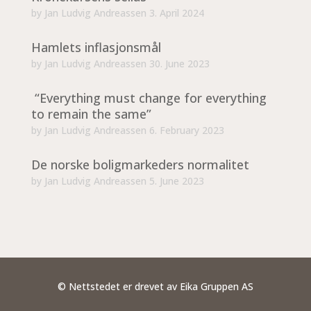
by
Jan Ludvig Andreassen
3. April 2024
Hamlets inflasjonsmål
by
Jan Ludvig Andreassen
30. June 2023
“Everything must change for everything
to remain the same”
by
Jan Ludvig Andreassen
6. February 2023
De norske boligmarkeders normalitet
by
Jan Ludvig Andreassen
5. June 2023
© Nettstedet er drevet av Eika Gruppen AS