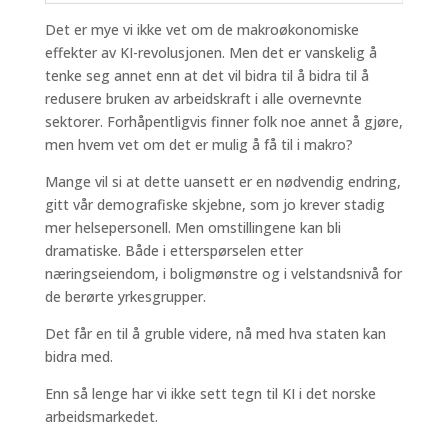
Det er mye vi ikke vet om de makroøkonomiske
effekter av KI-revolusjonen. Men det er vanskelig å
tenke seg annet enn at det vil bidra til å bidra til å
redusere bruken av arbeidskraft i alle overnevnte
sektorer. Forhåpentligvis finner folk noe annet å gjøre,
men hvem vet om det er mulig å få til i makro?
Mange vil si at dette uansett er en nødvendig endring,
gitt vår demografiske skjebne, som jo krever stadig
mer helsepersonell. Men omstillingene kan bli
dramatiske. Både i etterspørselen etter
næringseiendom, i boligmønstre og i velstandsnivå for
de berørte yrkesgrupper.
Det får en til å gruble videre, nå med hva staten kan
bidra med.
Enn så lenge har vi ikke sett tegn til KI i det norske
arbeidsmarkedet.