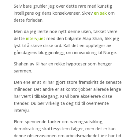
Selv bare grubler jeg over dette rare med kunstig
intelligens og dens konsekvenser. Skrev
en sak
om
dette forleden.
Men da jeg lærte noe nytt denne uken, takket være
dette
intervjuet
med den briljante Alap Shah, fikk jeg
lyst til å skrive disse ord. Kall det en oppfølger av
gårsdagens blogginnlegg om innvandring til Norge.
Shahen av KI har en rekke hypoteser som henger
sammen.
Den ene er at KI har gjort store fremskritt de seneste
måneder. Det andre er at kontorjobber allerede lenge
har vært i tilbakegang. KI vil bare akselerere disse
trender. Du bør virkelig ta deg tid til overnevnte
intervju.
Flere spennende tanker om næringsutvikling,
demokrati og skattesystem følger, men det er kun
denne observasjonen om arbeidsmarkedet jeg har tid