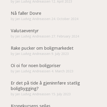
by
Jan Ludvig Andreassen
12. April 2023
Nå faller Dovre
by
Jan Ludvig Andreassen
24. October 2024
Valutaeventyr
by
Jan Ludvig Andreassen
27. February 2024
Rake pucker om boligmarkedet
by
Jan Ludvig Andreassen
9. July 2023
Oi oi for noen boligpriser
by
Jan Ludvig Andreassen
4. March 2023
Er det på tide å gjeninnføre statlig
boligbygging?
by
Jan Ludvig Andreassen
15. July 2023
Kronekursens seilas