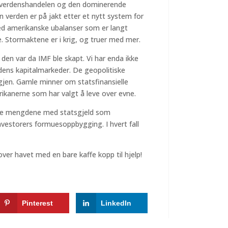
 i verdenshandelen og den dominerende
n verden er på jakt etter et nytt system for
ed amerikanske ubalanser som er langt
e. Stormaktene er i krig, og truer med mer.
en var da IMF ble skapt. Vi har enda ikke
erdens kapitalmarkeder. De geopolitiske
igjen. Gamle minner om statsfinansielle
ikanerne som har valgt å leve over evne.
me mengdene med statsgjeld som
vestorers formuesoppbygging. I hvert fall
tover havet med en bare kaffe kopp til hjelp!
Pinterest
LinkedIn