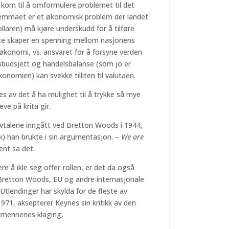
kom til å omformulere problemet til det
dilemmaet er et økonomisk problem der landet
laren) må kjøre underskudd for å tilføre
Dette skaper en spenning mellom nasjonens
økonomi, vs. ansvaret for å forsyne verden
sbudsjett og handelsbalanse (som jo er
konomien) kan svekke tilliten til valutaen.
es av det å ha mulighet til å trykke så mye
leve på krita gir.
avtalene inngått ved Bretton Woods i 1944,
kk) han brukte i sin argumentasjon. –
We are
ent sa det.
kere å ikle seg offer-rollen, er det da også
 Bretton Woods, EU og andre internasjonale
Utlendinger har skylda for de fleste av
71, aksepterer Keynes sin kritikk av den
skmennenes klaging,