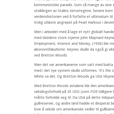
kommunistiske paradis. Som så mange av sine s
utviklingen av Stalins terrorregime. Senere kom ha
verdenshistorien ved å forfatte et ultimatum ti
trolig utløste angrepet på Pearl Harbour i dese
Men i arbeidet med å lage et nytt globalt han
med datidens store stjerne John Maynard Keyne
Employment, Interest and Money, (1936) ble m
økonomifakulteter. Keynes skulle da også gi vik
ved Bretton Woods.
Men det var amerikanerne som satt med bukta 
med i det nye system skulle utformes. ‘It’s the 
White sa det. Og Bretton Woods ga USA tilsyne
Med Bretton Woods avtalene ble den amerikanske
vekslingsforhold på 35 USD (som FDR tidligere 
måtte forholde seg til. Da USA på dette tidspun
gullreserver, og andre land hadde et desperat be
love å veksle om amerikanske sedler til gullbarre