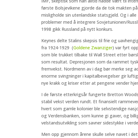
IMF, skeptisk som han alltid hadde vært til int
første Bolsjevikene gjorde da de tok makten på
misligholde sin utenlandske statsgjeld. Og i all
problemer med å integrere Sovjetunionen/Russl
1998 gikk Russland på nytt konkurs.
Keynes delte Stalins skepsis til frie og uavheng
fra 1924-1929 (
Goldene Zwanziger
) var fyrt op
som ble trukket tilbake til Wall Street etter børs
som resultat. Depresjonen som da rammet tysk ø
fremvekst. Nordmenn av i dag bør merke seg adv
enorme svingninger i kapitalbevegelser gir luf
nye krakk og kriser etter at pengene vender hje
I de første etterkrigsår fungerte Bretton Woo
stabil vekst verden rundt. Et finansielt rammever
hvert som gamle kolonier ble selvstendige nasjo
og Verdensbanken, som kunne gi gaver, og billig
velstandsutvikling som savner sidestykke i verde
Men opp gjennom årene skulle selve navet i det