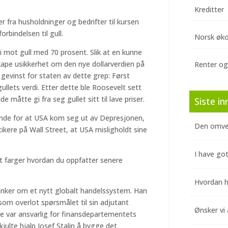
Kreditter
er fra husholdninger og bedrifter til kursen
orbindelsen til gull.
Norsk øk
di mot gull med 70 prosent. Slik at en kunne
pe usikkerhet om den nye dollarverdien på
Renter og
 gevinst for staten av dette grep: Først
gullets verdi. Etter dette ble Roosevelt sett
 måtte gi fra seg gullet sitt til lave priser.
Siste in
ende for at USA kom seg ut av Depresjonen,
Den omve
kere på Wall Street, at USA misligholdt sine
I have got
t farger hvordan du oppfatter senere
Hvordan hj
anker om et nytt globalt handelssystem. Han
om overlot spørsmålet til sin adjutant
Ønsker vi 
e var ansvarlig for finansdepartementets
julte hjalp Josef Stalin å bygge det