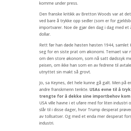
komme under press.
Den franske kritikk av Bretton Woods var at det 
ved bare å trykke opp sedler (som er for gjeldsb
importvarer. Noe de gjør den dag i dag med et å
dollar.
Rett før han døde høsten høsten 1944, samlet Key
seg for en siste prat om økonomi. Temaet var 
om den store økonom, som nå satt dødssyk med 
peisen, om ikke han som en av fedrene til avtal
utnyttet sin makt så grovt.
Jo, sa Keynes, det hele kunne gå galt. Men på 
andre franskmenn tenkte.
USAs evne til å tryk
trengte for å dekke sine importbehov kom fø
USA ville havne i et uføre med for liten industr
slår til i disse dager, hvor Trump desperat prø
av tollsatser. Og med et enda mer desperat fo
industri.