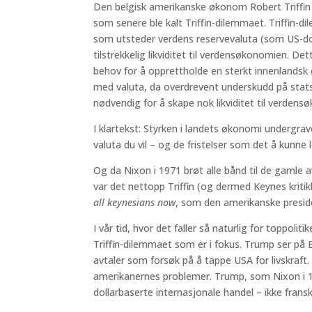
Den belgisk amerikanske økonom Robert Triffin 
som senere ble kalt Triffin-dilemmaet. Triffin-
som utsteder verdens reservevaluta (som US-dol
tilstrekkelig likviditet til verdensøkonomien. 
behov for å opprettholde en sterkt innenlandsk 
med valuta, da overdrevent underskudd på stat
nødvendig for å skape nok likviditet til verdensø
I klartekst: Styrken i landets økonomi undergrav
valuta du vil – og de fristelser som det å kunne 
Og da Nixon i 1971 brøt alle bånd til de gamle 
var det nettopp Triffin (og dermed Keynes kriti
all keynesians now
, som den amerikanske presid
I vår tid, hvor det faller så naturlig for toppoliti
Triffin-dilemmaet som er i fokus. Trump ser på
avtaler som forsøk på å tappe USA for livskraft. 
amerikanernes problemer. Trump, som Nixon i 19
dollarbaserte internasjonale handel – ikke fran