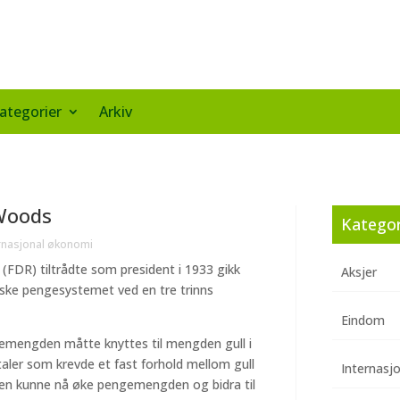
ategorier
Arkiv
 Woods
Kategor
rnasjonal økonomi
 (FDR) tiltrådte som president i 1933 gikk
Aksjer
dske pengesystemet ved en tre trinns
Eindom
emengden måtte knyttes til mengden gull i
vtaler som krevde et fast forhold mellom gull
Internasj
nken kunne nå øke pengemengden og bidra til