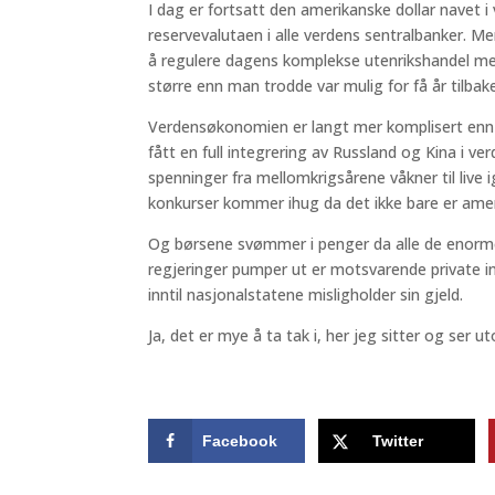
I dag er fortsatt den amerikanske dollar navet
reservevalutaen i alle verdens sentralbanker. Me
å regulere dagens komplekse utenrikshandel m
større enn man trodde var mulig for få år tilbak
Verdensøkonomien er langt mer komplisert enn d
fått en full integrering av Russland og Kina i v
spenninger fra mellomkrigsårene våkner til live 
konkurser kommer ihug da det ikke bare er amer
Og børsene svømmer i penger da alle de enor
regjeringer pumper ut er motsvarende private in
inntil nasjonalstatene misligholder sin gjeld.
Ja, det er mye å ta tak i, her jeg sitter og ser u
Facebook
Twitter