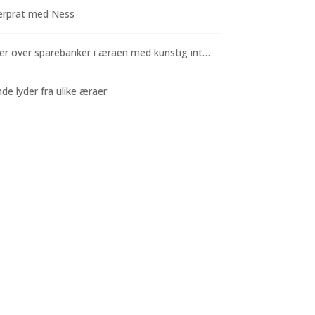
rprat med Ness
Funderinger over sparebanker i æraen med kunstig intelligens
e lyder fra ulike æraer