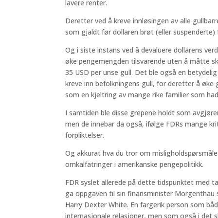
lavere renter.
Deretter ved å kreve innløsingen av alle gullbarr
som gjaldt før dollaren brøt (eller suspenderte) f
Og i siste instans ved å devaluere dollarens ver
øke pengemengden tilsvarende uten å måtte ska
35 USD per unse gull. Det ble også en betydelig
kreve inn befolkningens gull, for deretter å øke 
som en kjeltring av mange rike familier som hadde
I samtiden ble disse grepene holdt som avgjør
men de innebar da også, ifølge FDRs mange kriti
forpliktelser.
Og akkurat hva du tror om misligholdspørsmåle
omkalfatringer i amerikanske pengepolitikk.
FDR syslet allerede på dette tidspunktet med t
ga oppgaven til sin finansminister Morgenthau s
Harry Dexter White. En fargerik person som båd
internasjonale relasjoner, men som også i det sk