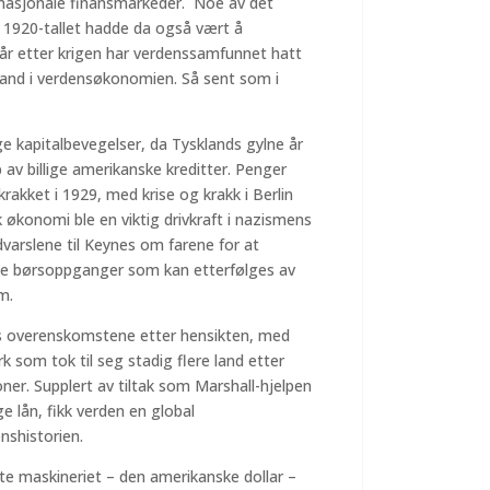
ernasjonale finansmarkeder. Noe av det
 1920-tallet hadde da også vært å
e år etter krigen har verdenssamfunnet hatt
and i verdensøkonomien. Så sent som i
ige kapitalbevegelser, da Tysklands gylne år
p av billige amerikanske kreditter. Penger
krakket i 1929, med krise og krakk i Berlin
konomi ble en viktig drivkraft i nazismens
arslene til Keynes om farene for at
tige børsoppganger som kan etterfølges av
m.
ds overenskomstene etter hensikten, med
k som tok til seg stadig flere land etter
ner. Supplert av tiltak som Marshall-hjelpen
e lån, fikk verden en global
nshistorien.
te maskineriet – den amerikanske dollar –