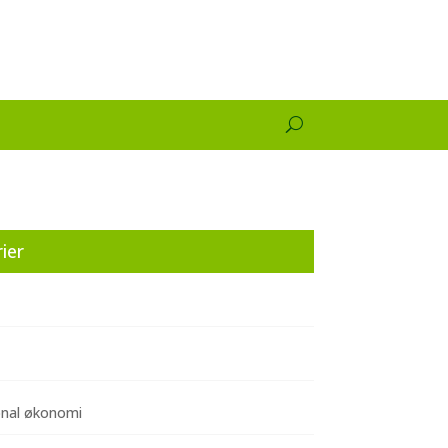
ier
onal økonomi