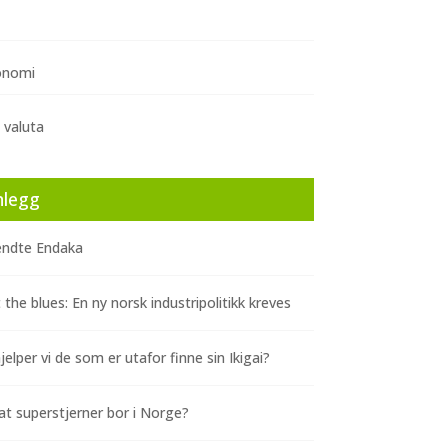
onomi
 valuta
nlegg
ndte Endaka
 the blues: En ny norsk industripolitikk kreves
elper vi de som er utafor finne sin Ikigai?
at superstjerner bor i Norge?