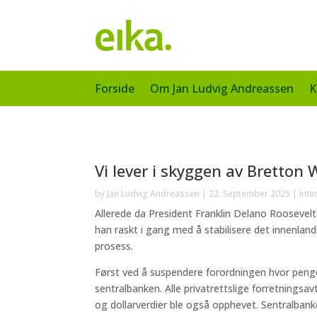
Forside
Om Jan Ludvig Andreassen
K
Vi lever i skyggen av Bretton
by
Jan Ludvig Andreassen
|
22. September 2025
|
Inte
Allerede da President Franklin Delano Roosevelt
han raskt i gang med å stabilisere det innenlan
prosess.
Først ved å suspendere forordningen hvor peng
sentralbanken. Alle privatrettslige forretningsa
og dollarverdier ble også opphevet. Sentralba