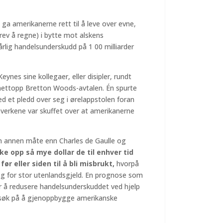
ga amerikanerne rett til å leve over evne,
rev å regne) i bytte mot alskens
rlig handelsunderskudd på 1 00 milliarder
nes sine kollegaer, eller disipler, rundt
nettopp Bretton Woods-avtalen. Én spurte
et pledd over seg i ørelappstolen foran
everkene var skuffet over at amerikanerne
en annen måte enn Charles de Gaulle og
ke opp så mye dollar de til enhver tid
r eller siden til å bli misbrukt,
hvorpå
i og for stor utenlandsgjeld. En prognose som
ver å redusere handelsunderskuddet ved hjelp
rsøk på å gjenoppbygge amerikanske