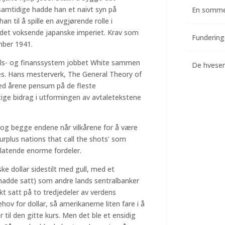
amtidige hadde han et naivt syn på
En somme
n til å spille en avgjørende rolle i
l det voksende japanske imperiet. Krav som
mber 1941.
dels- og finanssystem jobbet White sammen
De hvesend
s. Hans mesterverk, The General Theory of
ed årene pensum på de fleste
tige bidrag i utformingen av avtaletekstene
og begge endene når vilkårene for å være
surplus nations that call the shots’ som
latende enorme fordeler.
 dollar sidestilt med gull, med et
hadde satt) som andre lands sentralbanker
kt satt på to tredjedeler av verdens
hov for dollar, så amerikanerne liten fare i å
r til den gitte kurs. Men det ble et ensidig