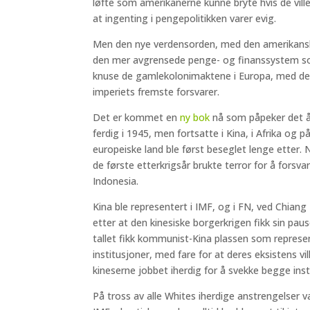
løfte som amerikanerne kunne bryte hvis de vil
at ingenting i pengepolitikken varer evig.
Men den nye verdensorden, med den amerikanske
den mer avgrensede penge- og finanssystem s
knuse de gamlekolonimaktene i Europa, med den
imperiets fremste forsvarer.
Det er kommet en
ny bok
nå som påpeker det åp
ferdig i 1945, men fortsatte i Kina, i Afrika og p
europeiske land ble først beseglet lenge etter. N
de første etterkrigsår brukte terror for å forsva
Indonesia.
Kina ble representert i IMF, og i FN, ved Chia
etter at den kinesiske borgerkrigen fikk sin pau
tallet fikk kommunist-Kina plassen som represen
institusjoner, med fare for at deres eksistens vi
kineserne jobbet iherdig for å svekke begge inst
På tross av alle Whites iherdige anstrengelser v