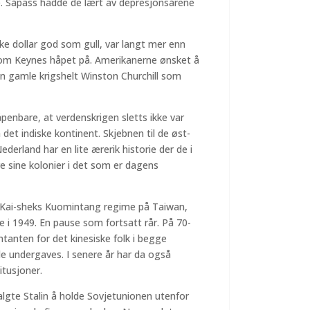
le. Såpass hadde de lært av depresjonsårene
 dollar god som gull, var langt mer enn
om Keynes håpet på. Amerikanerne ønsket å
 gamle krigshelt Winston Churchill som
enbare, at verdenskrigen sletts ikke var
å det indiske kontinent. Skjebnen til de øst-
ederland har en lite ærerik historie der de i
re sine kolonier i det som er dagens
ng Kai-sheks Kuomintang regime på Taiwan,
se i 1949. En pause som fortsatt rår. På 70-
tanten for det kinesiske folk i begge
lle undergaves. I senere år har da også
itusjoner.
algte Stalin å holde Sovjetunionen utenfor