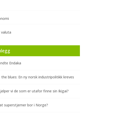
onomi
 valuta
nlegg
ndte Endaka
 the blues: En ny norsk industripolitikk kreves
elper vi de som er utafor finne sin Ikigai?
at superstjerner bor i Norge?