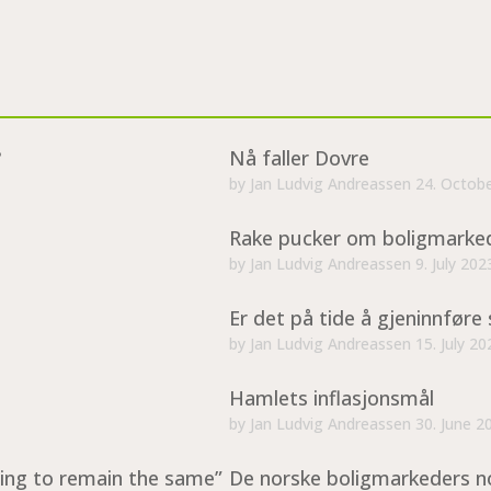
?
Nå faller Dovre
by
Jan Ludvig Andreassen
24. Octob
Rake pucker om boligmarke
by
Jan Ludvig Andreassen
9. July 202
Er det på tide å gjeninnføre 
by
Jan Ludvig Andreassen
15. July 20
Hamlets inflasjonsmål
by
Jan Ludvig Andreassen
30. June 2
ing to remain the same”
De norske boligmarkeders n