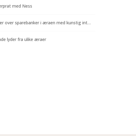
rprat med Ness
Funderinger over sparebanker i æraen med kunstig intelligens
e lyder fra ulike æraer