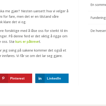
En somme
a ska me gjær? Nesten uansett hva vi velger å
 for fare, men det er en tilstand våre
k klare det vi og.
re forsiktige med å låse oss for sterkt til én
De hvesend
ninger. På denne ferd er det viktig å rigge om
e oss. Stø
kurs er påkreve
t.
Får jeg sving på sakene kommer det også et
nnføres. Vi får se om det lar seg gjøre.
Pinterest
LinkedIn