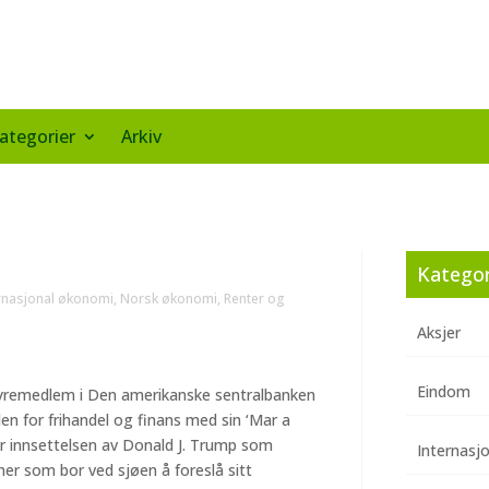
ategorier
Arkiv
Kategor
rnasjonal økonomi
,
Norsk økonomi
,
Renter og
Aksjer
Eindom
tyremedlem i Den amerikanske sentralbanken
en for frihandel og finans med sin ‘Mar a
ør innsettelsen av Donald J. Trump som
Internasj
mer som bor ved sjøen å foreslå sitt