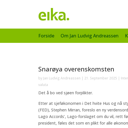
Forside
Om Jan Ludvig Andreassen
K
Snarøya overenskomsten
by
Jan Ludvig Andreassen
|
21. September 2025
|
Inte
valuta
Det å bo ved sjøen forplikter.
Etter at sjeføkonomen i Det hvite Hus og nå s
(FED), Stephen Mirran, foreslo en ny verdensord
Lago Accords’, Lago-forslaget om du vil, rett f
president, føles det som en plikt for alle økono