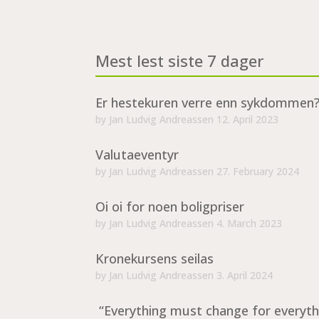
Mest lest siste 7 dager
Er hestekuren verre enn sykdommen
by
Jan Ludvig Andreassen
12. April 2023
Valutaeventyr
by
Jan Ludvig Andreassen
27. February 2024
Oi oi for noen boligpriser
by
Jan Ludvig Andreassen
4. March 2023
Kronekursens seilas
by
Jan Ludvig Andreassen
3. April 2024
“Everything must change for everyth