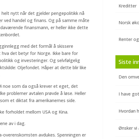
Kreditter
e helt nytt når det gjelder pengepolitikk nå
ter ved handel og finans. Og på samme måte
Norsk øk
 daværende finansmann, er heller ikke dette
kenbordet.
Renter og
gginnlegg med det formål å skissere
 hva det betyr for Norge. Ikke bare for
litikk og investeringer. Og selvfølgelig
Siste in
ktskilde: Oljefondet. Håper at dette blir like
.
Den omve
 noe som da også krever et eget, det
lke problemer avtalen prøvde å løse. Heller
I have got
som et diktat fra amerikanernes side.
Hvordan hj
ske forholdet mellom USA og Kina.
ene av i dag.
Ønsker vi 
ya-overenskomsten avdukes. Spenningen er