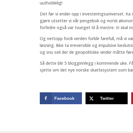
uutholdelig!
Det før vi ender opp i investeringsuniverset. K
gjøre utsetter vi vår pengebok og norsk økonomi
forfedre også var tvunget til å mestre. Vi skal no
Og nettopp fordi verden forblir farefull, må vi væ
løsning. Ikke ta irreversible og impulsive beslut
og snu seil der de geopolitiske vinder måtte før
Så dette blir 5 blogginnlegg i kommende uke. 
sjette om det nye norske skattesystem som bør i
Facebook
Twitter