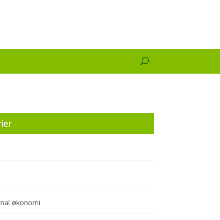
ier
onal økonomi