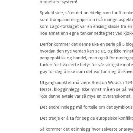
monetære system!
Spøk til side, så er det unektelig rom for å tenk
som trumpianerne griper inn i så mange aspek
som Lago-forslaget var en ensidig skisse fra en
noe annet enn egne tanker nedtegnet ved kjøk
Derfor kommer det denne uke en serie på 5 blo
hvordan den nye verden kan se ut, og ikke minst
pengepolitikk og handel, men også for næringspo
tanker for hva dette betyr for vår viktigste innte
gøy for deg å lese som det var for meg å skrive
Utgangspunktet må være Bretton Woods i 1944
første, blogginnlegg. Ikke minst må en se på hvi
ikke denne avtale var så mye en overenskomst, 
Det andre innlegg må fortelle om det symbioti
Det tredje er å ta for seg de europeiske konflikt
Så kommer det et innlegg hvor selveste Snarø