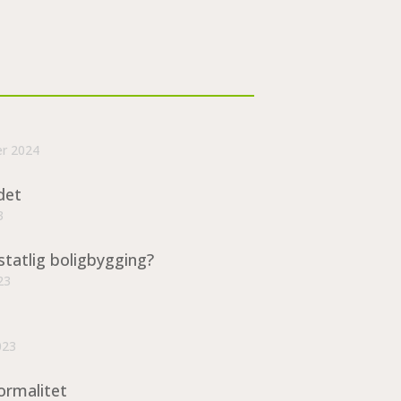
er 2024
det
3
statlig boligbygging?
23
023
ormalitet