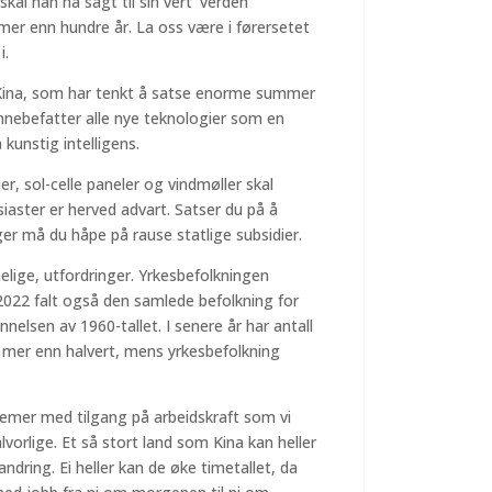
kal han ha sagt til sin vert ‘verden
 mer enn hundre år. La oss være i førersetet
i.
 Kina, som har tenkt å satse enorme summer
 innebefatter alle nye teknologier som en
 kunstig intelligens.
er, sol-celle paneler og vindmøller skal
iaster er herved advart. Satser du på å
er må du håpe på rause statlige subsidier.
ige, utfordringer. Yrkesbefolkningen
 I 2022 falt også den samlede befolkning for
elsen av 1960-tallet. I senere år har antall
g mer enn halvert, mens yrkesbefolkning
emer med tilgang på arbeidskraft som vi
lvorlige. Et så stort land som Kina kan heller
andring. Ei heller kan de øke timetallet, da