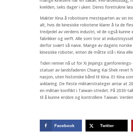
mange kinesere har en såkalt 996-arbeidsdag, m
kvelden, seks dager i uken. Deres foretrukne løsni
Makter Kina å robotisere mesteparten av sin indu
alt, hvis de kinesiske robotene klarer å ta de f
tredjedel av verdens industri, vil de også kunne 
fabrikker og verft. Alle som tror at industrisyss
derfor svært så naive. Mange av dagens norske i
kinesiske roboter, enten de måtte stå i Kina elle
Tiden renner nå ut for Xi Jinpings gjenforenings-
statuer av landsfaderen Chiang Kai Shek revet f
nasjon, uten historiske bånd til Kina. Et Kina so
avklaring. De fleste militærstrateger antar at 2
en militær konflikt i Taiwan-stredet. På 2030-tall
til å kunne erobre og kontrollere Taiwan. Verden l
Facebook
Twitter