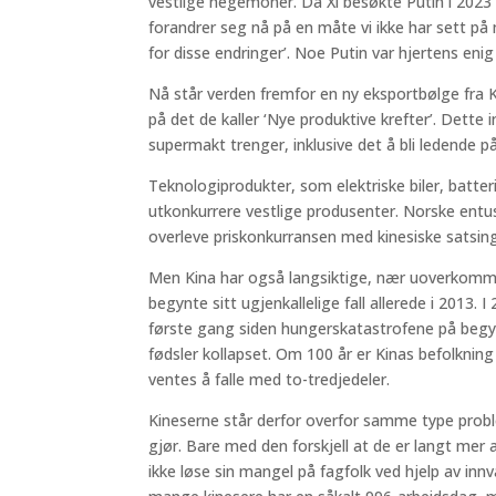
vestlige hegemoner. Da Xi besøkte Putin i 2023 s
forandrer seg nå på en måte vi ikke har sett på
for disse endringer’. Noe Putin var hjertens enig 
Nå står verden fremfor en ny eksportbølge fra
på det de kaller ‘Nye produktive krefter’. Dette
supermakt trenger, inklusive det å bli ledende på
Teknologiprodukter, som elektriske biler, batteri
utkonkurrere vestlige produsenter. Norske entus
overleve priskonkurransen med kinesiske satsing
Men Kina har også langsiktige, nær uoverkommel
begynte sitt ugjenkallelige fall allerede i 2013.
første gang siden hungerskatastrofene på begynn
fødsler kollapset. Om 100 år er Kinas befolknin
ventes å falle med to-tredjedeler.
Kineserne står derfor overfor samme type probl
gjør. Bare med den forskjell at de er langt mer a
ikke løse sin mangel på fagfolk ved hjelp av innv