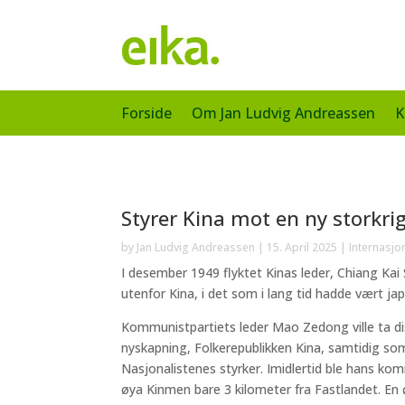
Forside
Om Jan Ludvig Andreassen
K
Styrer Kina mot en ny storkri
by
Jan Ludvig Andreassen
|
15. April 2025
|
Internasjo
I desember 1949 flyktet Kinas leder, Chiang Kai
utenfor Kina, i det som i lang tid hadde vært jap
Kommunistpartiets leder Mao Zedong ville ta d
nyskapning, Folkerepublikken Kina, samtidig som
Nasjonalistenes styrker. Imidlertid ble hans ko
øya Kinmen bare 3 kilometer fra Fastlandet. En 