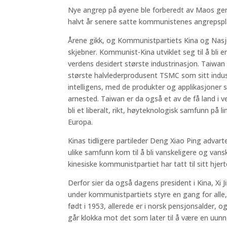
Nye angrep på øyene ble forberedt av Maos gen
halvt år senere satte kommunistenes angrepspla
Årene gikk, og Kommunistpartiets Kina og Nasjo
skjebner. Kommunist-Kina utviklet seg til å bli
verdens desidert største industrinasjon. Taiwa
største halvlederprodusent TSMC som sitt industr
intelligens, med de produkter og applikasjoner 
arnested. Taiwan er da også et av de få land i v
bli et liberalt, rikt, høyteknologisk samfunn på 
Europa.
Kinas tidligere partileder Deng Xiao Ping advart
ulike samfunn kom til å bli vanskeligere og va
kinesiske kommunistpartiet har tatt til sitt hjert
Derfor sier da også dagens president i Kina, Xi J
under kommunistpartiets styre en gang for alle, 
født i 1953, allerede er i norsk pensjonsalder, o
går klokka mot det som later til å være en uunng