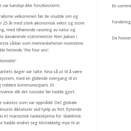
ime var kanskje ikke forutbestemt.
En somme
iberalisme velkommen før de snudde om og
nær 25 år med sterk økonomisk vekst og store
ng, med tilhørende rasering av natur og
te daværende statsminister Wen Jiabao i
De hvesend
største sådan som menneskeheten noensinne
le hetende ‘the four uns’:
tainable’
iets dager var talte. Kina så ut til å være
ke system, med en glidende overgang til et
 mildere kommunistparti. Et
svinne slik det russiske før hadde gjort.
ke suksess som var oppnådd. Det globale
uste diktaturer ved hjelp av fritt flytende
u et marxistisk tankeskjema for ‘dialektisk
e hadde endret seg tilstrekkelig mye til at