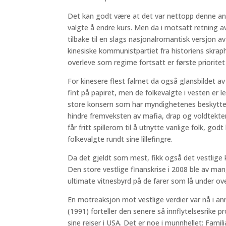
Det kan godt være at det var nettopp denne a
valgte å endre kurs. Men da i motsatt retning a
tilbake til en slags nasjonalromantisk versjon 
kinesiske kommunistpartiet fra historiens skrap
overleve som regime fortsatt er første prioritet
For kinesere flest falmet da også glansbildet av
fint på papiret, men de folkevalgte i vesten er l
store konsern som har myndighetenes beskyttels
hindre fremveksten av mafia, drap og voldtekt
får fritt spillerom til å utnytte vanlige folk, go
folkevalgte rundt sine lillefingre.
Da det gjeldt som mest, fikk også det vestlige ka
Den store vestlige finanskrise i 2008 ble av m
ultimate vitnesbyrd på de farer som lå under ove
En motreaksjon mot vestlige verdier var nå i an
(1991) forteller den senere så innflytelsesrike
sine reiser i USA. Det er noe i munnhellet: Famil