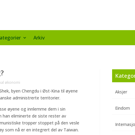
ategorier
Arkiv
g?
Kategor
nal økonomi
 Shek, byen Chengdu i Øst-Kina til øyene
Aksjer
anske administrerte territorier.
Eindom
isse øyene og innlemme dem i sin
 han eliminerte de siste rester av
mmunistiske tropper stoppet på den vesle
Internasj
øy som nå er en integrert del av Taiwan.