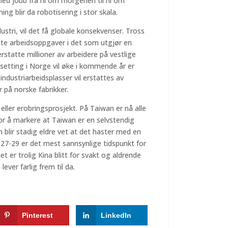
ed jobb fra ni om morgenen til ni om
ng blir da robotisering i stor skala.
stri, vil det få globale konsekvenser. Tross
leste arbeidsoppgaver i det som utgjør en
erstatte millioner av arbeidere på vestlige
elsetting i Norge vil øke i kommende år er
ndustriarbeidsplasser vil erstattes av
r på norske fabrikker.
 eller erobringsprosjekt. På Taiwan er nå alle
or å markere at Taiwan er en selvstendig
m blir stadig eldre vet at det haster med en
027-29 er det mest sannsynlige tidspunkt for
et er trolig Kina blitt for svakt og aldrende
ever farlig frem til da.
Pinterest
LinkedIn