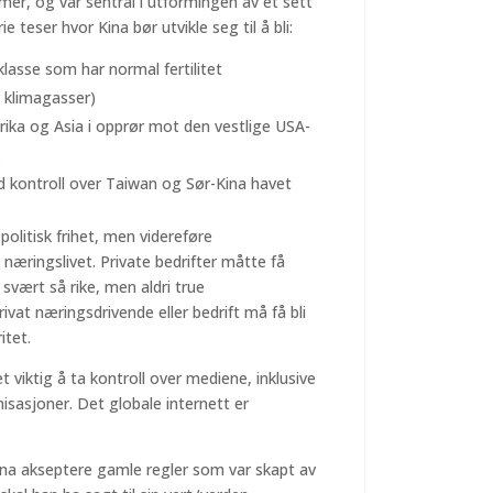
er, og var sentral i utformingen av et sett
e teser hvor Kina bør utvikle seg til å bli:
lasse som har normal fertilitet
v klimagasser)
erika og Asia i opprør mot den vestlige USA-
.
 kontroll over Taiwan og Sør-Kina havet
 politisk frihet, men videreføre
æringslivet. Private bedrifter måtte få
i svært så rike, men aldri true
at næringsdrivende eller bedrift må få bli
itet.
 viktig å ta kontroll over mediene, inklusive
isasjoner. Det globale internett er
Kina akseptere gamle regler som var skapt av