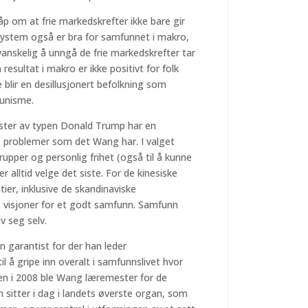
p om at frie markedskrefter ikke bare gir
t system også er bra for samfunnet i makro,
anskelig å unngå de frie markedskrefter tar
resultat i makro er ikke positivt for folk
 blir en desillusjonert befolkning som
rtunisme.
ister av typen Donald Trump har en
s problemer som det Wang har. I valget
upper og personlig frihet (også til å kunne
er alltid velge det siste. For de kinesiske
ier, inklusive de skandinaviske
s visjoner for et godt samfunn. Samfunn
v seg selv.
en garantist for der han leder
 å gripe inn overalt i samfunnslivet hvor
sen i 2008 ble Wang læremester for de
Han sitter i dag i landets øverste organ, som