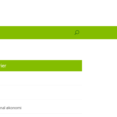
ier
onal økonomi