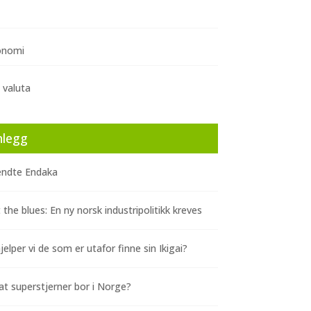
onomi
 valuta
nlegg
ndte Endaka
 the blues: En ny norsk industripolitikk kreves
elper vi de som er utafor finne sin Ikigai?
at superstjerner bor i Norge?