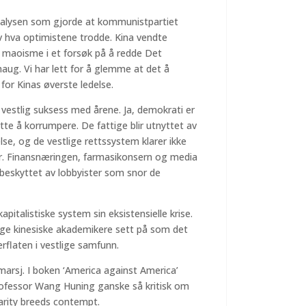
nalysen som gjorde at kommunistpartiet
v hva optimistene trodde. Kina vendte
av maoisme i et forsøk på å redde Det
haug. Vi har lett for å glemme at det å
 for Kinas øverste ledelse.
 vestlig suksess med årene. Ja, demokrati er
ette å korrumpere. De fattige blir utnyttet av
e, og de vestlige rettssystem klarer ikke
er. Finansnæringen, farmasikonsern og media
dt beskyttet av lobbyister som snor de
pitalistiske system sin eksistensielle krise.
ange kinesiske akademikere sett på som det
rflaten i vestlige samfunn.
marsj. I boken ‘America against America’
 professor Wang Huning ganske så kritisk om
iarity breeds contempt.