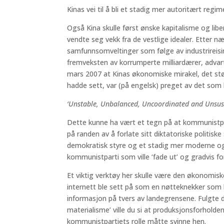
Kinas vei til å bli et stadig mer autoritært reg
Også Kina skulle først ønske kapitalisme og l
vendte seg vekk fra de vestlige idealer. Etter 
samfunnsomveltinger som følge av industrireisi
fremveksten av korrumperte milliardærer, advar
mars 2007 at Kinas økonomiske mirakel, det 
hadde sett, var (på engelsk) preget av det som b
‘Unstable, Unbalanced, Uncoordinated and Unsus
Dette kunne ha vært et tegn på at kommunistpart
på randen av å forlate sitt diktatoriske politis
demokratisk styre og et stadig mer moderne og
kommunistparti som ville ‘fade ut’ og gradvis for
Et viktig verktøy her skulle være den økonomis
internett ble sett på som en nøtteknekker som kn
informasjon på tvers av landegrensene. Fulgte d
materialisme’ ville du si at produksjonsforholden
kommunistpartiets rolle måtte svinne hen.