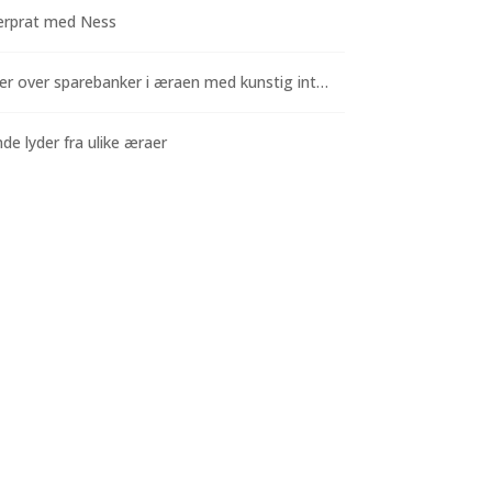
rprat med Ness
Funderinger over sparebanker i æraen med kunstig intelligens
e lyder fra ulike æraer