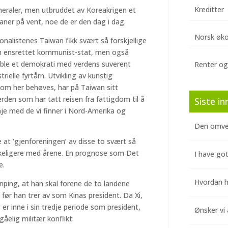
Kreditter
eraler, men utbruddet av Koreakrigen et
ner på vent, noe de er den dag i dag.
Norsk øk
nalistenes Taiwan fikk svært så forskjellige
 en ensrettet kommunist-stat, men også
n ble et demokrati med verdens suverent
Renter og
ielle fyrtårn. Utvikling av kunstig
som her behøves, har på Taiwan sitt
erden som har tatt reisen fra fattigdom til å
Siste in
linje med de vi finner i Nord-Amerika og
Den omve
e at ‘gjenforeningen’ av disse to svært så
nskeligere med årene. En prognose som Det
I have got
e.
Hvordan hj
inping, at han skal forene de to landene
før han trer av som Kinas president. Da Xi,
g er inne i sin tredje periode som president,
Ønsker vi 
åelig militær konflikt.