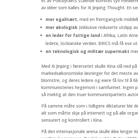
et av Politbyråets stående komités syv medlemm
av idéer som kalles for Xi Jinping Thought. En seri
mer egalitært
, med en fremgangsrik middelk
mer økologisk
(inklusive reduserte utslipp a
en leder for fattige land
i Afrika, Latin Am
ledete, lockianske verden. BRICS må få ese ut
en teknologisk og militær supermakt
med
Med Xi Jinping i førersetet skulle Kina slå ned på
markedsøkonomiske løsninger for det meste av n
blomstre, og deres ledere og eiere få lov til å bl
kommunistenes hegemoni i samfunnet. Ingen priv
så mektig at den truer kommunistpartiets autor
På samme måte som i tidligere diktaturer ble det
alt som måtte skje på internett og på alle organ
sensurert og kontrollert i Kina.
På den internasjonale arena skulle ikke lenger 