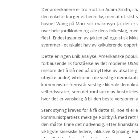
Der amerikanere er tro mot sin Adam Smith, i hå
den enkelte borger et bedre liv, men at et slik
havnet Wang på Marx sitt makrosyn. Ja, det er v
over hele jordkloden og alle dens folkeslag, men 
flest. Endestasjonen av jakten på egoistisk lykke
svømmer i et iskaldt hav av kalkulerende oppo
Dette er ingen unik analyse. Amerikanske popul
forbausende lik forståelse av det moderne USA
mellom det å slå ned på utnyttelse av utsatte gr
utnytte andre) vil elitene i de vestlige demokrati
kommunister fremstår vestlige liberale demokrat
velferdsstater, som det motsatte av Aristotele
hvor det er vanskelig å bli den beste versjonen a
Sterk styring kreves for å få dette til, noe Xi er 
kommunistpartiets mektige Politbyrå med rett til
den måtte finne det nødvendig. Etter finanskri
viktigste kinesiske ledere, inklusive Xi Jinping. 