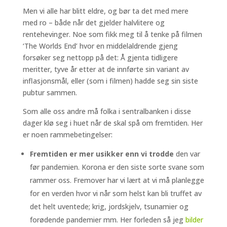
Men vi alle har blitt eldre, og bør ta det med mere
med ro – både når det gjelder halvlitere og
rentehevinger. Noe som fikk meg til å tenke på filmen
‘The Worlds End’ hvor en middelaldrende gjeng
forsøker seg nettopp på det: Å gjenta tidligere
meritter, tyve år etter at de innførte sin variant av
inflasjonsmål, eller (som i filmen) hadde seg sin siste
pubtur sammen.
Som alle oss andre må folka i sentralbanken i disse
dager klø seg i huet når de skal spå om fremtiden. Her
er noen rammebetingelser:
Fremtiden er mer usikker enn vi trodde
den var
før pandemien. Korona er den siste sorte svane som
rammer oss. Fremover har vi lært at vi må planlegge
for en verden hvor vi når som helst kan bli truffet av
det helt uventede; krig, jordskjelv, tsunamier og
forødende pandemier mm. Her forleden så jeg
bilder