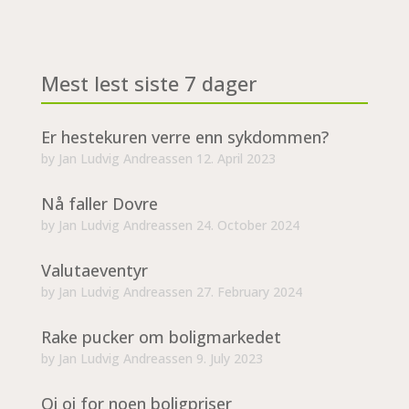
Mest lest siste 7 dager
Er hestekuren verre enn sykdommen?
by
Jan Ludvig Andreassen
12. April 2023
Nå faller Dovre
by
Jan Ludvig Andreassen
24. October 2024
Valutaeventyr
by
Jan Ludvig Andreassen
27. February 2024
Rake pucker om boligmarkedet
by
Jan Ludvig Andreassen
9. July 2023
Oi oi for noen boligpriser