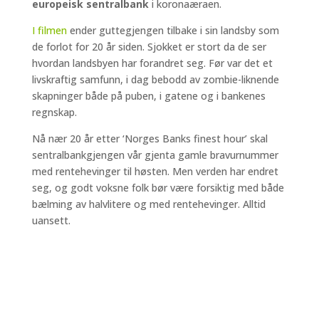
europeisk sentralbank
i koronaæraen.
I filmen
ender guttegjengen tilbake i sin landsby som
de forlot for 20 år siden. Sjokket er stort da de ser
hvordan landsbyen har forandret seg. Før var det et
livskraftig samfunn, i dag bebodd av zombie-liknende
skapninger både på puben, i gatene og i bankenes
regnskap.
Nå nær 20 år etter ‘Norges Banks finest hour’ skal
sentralbankgjengen vår gjenta gamle bravurnummer
med rentehevinger til høsten. Men verden har endret
seg, og godt voksne folk bør være forsiktig med både
bælming av halvlitere og med rentehevinger. Alltid
uansett.