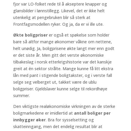
fjor var LO-folket rede til å akseptere knapper og
glansbilder i lønnstillegg. Likevel, det er ikke helt
utenkelig at pengebruken blir så sterk at
Frontfagsmodellen ryker. Og ja, da er vi ille ute.
Økte boligpriser
er også et spøkelse som holder
bare så altfor mange økonomer våkne om nettene,
helt unødig. Ja, boligprisene økte langt mer enn godt
er det siste år. Men gitt det verste økonomiske
tilbakeslag i norsk etterkrigshistorie var det kanskje
greit at én sektor strålte. Mange kunne få litt ekstra
lån med pant i stigende boligtakster, og i verste fall
selge seg velberget ut, takket være de ublu
boligpriser. Gjeldslaver kunne selge til rekordhøye
summer.
Den viktigste realøkonomiske virkningen av de sterke
boligmarkedene er imidlertid at
antall boliger per
innbygger øker
. Bra for sysselsetting og
skatteinngang, men det endelig resultat blir at