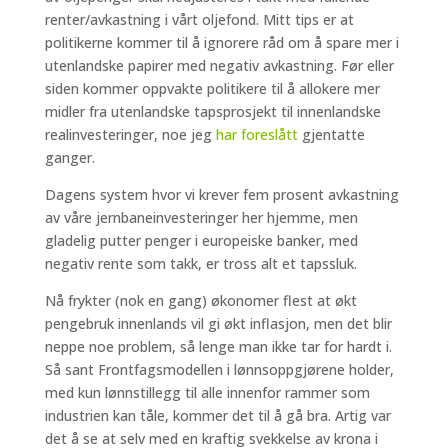
renter/avkastning i vårt oljefond. Mitt tips er at
politikerne kommer til å ignorere råd om å spare mer i
utenlandske papirer med negativ avkastning. Før eller
siden kommer oppvakte politikere til å allokere mer
midler fra utenlandske tapsprosjekt til innenlandske
realinvesteringer, noe jeg
har foreslått
gjentatte
ganger.
Dagens system hvor vi krever fem prosent avkastning
av våre jernbaneinvesteringer her hjemme, men
gladelig putter penger i europeiske banker, med
negativ rente som takk, er tross alt et tapssluk.
Nå frykter (nok en gang) økonomer flest at økt
pengebruk innenlands vil gi økt inflasjon, men det blir
neppe noe problem, så lenge man ikke tar for hardt i.
Så sant Frontfagsmodellen i lønnsoppgjørene holder,
med kun lønnstillegg til alle innenfor rammer som
industrien kan tåle, kommer det til å gå bra. Artig var
det å se at selv med en kraftig svekkelse av krona i