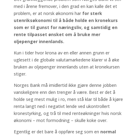
med i årene fremover, i den grad en kan kalle det et
problem, er at norsk økonomi har
for sterk
utenriksøkonomi til å både holde en kronekurs
som er til gunst for næringsliv, og samtidig en
rente tilpasset ønsket om å bruke mer
oljepenger innenlands.
Kun i tider hvor krona av en eller annen grunn er
uglesett i de globale valutamarkedene klarer vi å øke
bruken av oljepenger innenlands uten at kronekursen
stiger.
Norges Bank må imidlertid ikke gjøre denne jobben
vanskeligere enn den trenger å være. Best er det å
holde seg mest mulig i ro, men stå klar til både å kjøre
renta langt ned i negativt lende ved ukontrollert
kronestyrking, og trå til med renteøkninger hvis norsk
økonomi – mot formodning – skulle koke over.
Egentlig er det bare å oppføre seg som en
normal