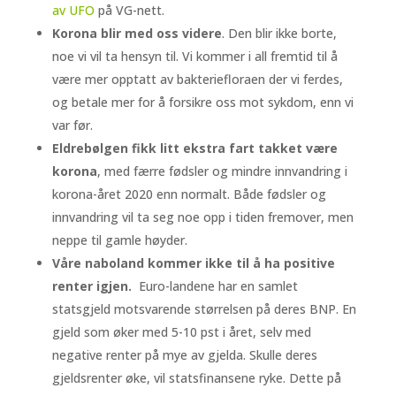
av UFO
på VG-nett.
Korona blir med oss videre
. Den blir ikke borte,
noe vi vil ta hensyn til. Vi kommer i all fremtid til å
være mer opptatt av bakteriefloraen der vi ferdes,
og betale mer for å forsikre oss mot sykdom, enn vi
var før.
Eldrebølgen fikk litt ekstra fart takket være
korona
, med færre fødsler og mindre innvandring i
korona-året 2020 enn normalt. Både fødsler og
innvandring vil ta seg noe opp i tiden fremover, men
neppe til gamle høyder.
Våre naboland kommer ikke til å ha positive
renter igjen.
Euro-landene har en samlet
statsgjeld motsvarende størrelsen på deres BNP. En
gjeld som øker med 5-10 pst i året, selv med
negative renter på mye av gjelda. Skulle deres
gjeldsrenter øke, vil statsfinansene ryke. Dette på