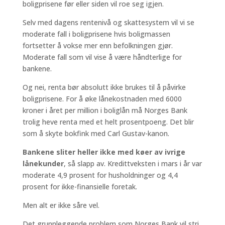
boligprisene før eller siden vil roe seg igjen.
Selv med dagens rentenivå og skattesystem vil vi se
moderate fall i boligprisene hvis boligmassen
fortsetter å vokse mer enn befolkningen gjør.
Moderate fall som vil vise å være håndterlige for
bankene.
Og nei, renta bør absolutt ikke brukes til å påvirke
boligprisene. For å øke lånekostnaden med 6000
kroner i året per million i boliglån må Norges Bank
trolig heve renta med et helt prosentpoeng. Det blir
som å skyte bokfink med Carl Gustav-kanon.
Bankene sliter heller ikke med køer av ivrige
lånekunder
, så slapp av. Kredittveksten i mars i år var
moderate 4,9 prosent for husholdninger og 4,4
prosent for ikke-finansielle foretak.
Men alt er ikke såre vel.
Det grunnleggende problem som Norges Bank vil stri