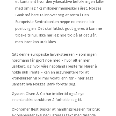
et kontinent hvor den yrkesaktive befolkningen faller
med om lag 1-2 millioner mennesker i året. Norges
Bank må bare ta innover seg at renta i Den
Europeiske Sentralbanken neppe noensinne blir
positiv igjen. Det skal faktisk godt gjøres å komme
tilbake til null. Ikke har jeg noe tro på at det går,
men intet kan utelukkes.
Gitt denne europeiske lavvekstæraen – som ingen
nordmann får gjort noe med – hvor alt er mer
usikkert, og hvor våre naboland i beste fall klarer å
holde null i rente – kan en argumentere for at
kronekursen vil bli mer volatil enn før – nær sagt
uansett hva Norges Bank foretar seg.
Øystein Olsen & Co har imidlertid også nye
innenlandske strukturer å forholde seg til.
Økonomer flest ønsker at handlingsregelen for bruk
av oljepenger skal nedjusteres i takt med fallende