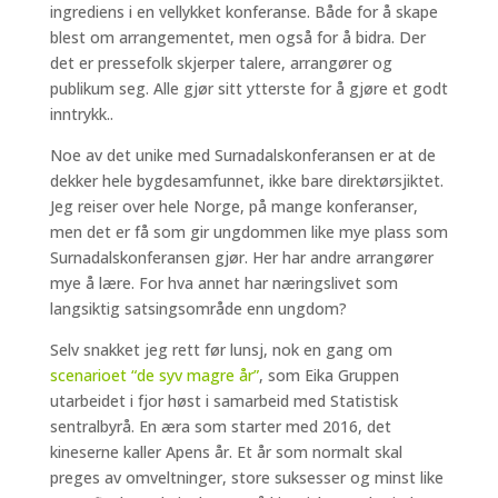
ingrediens i en vellykket konferanse. Både for å skape
blest om arrangementet, men også for å bidra. Der
det er pressefolk skjerper talere, arrangører og
publikum seg. Alle gjør sitt ytterste for å gjøre et godt
inntrykk..
Noe av det unike med Surnadalskonferansen er at de
dekker hele bygdesamfunnet, ikke bare direktørsjiktet.
Jeg reiser over hele Norge, på mange konferanser,
men det er få som gir ungdommen like mye plass som
Surnadalskonferansen gjør. Her har andre arrangører
mye å lære. For hva annet har næringslivet som
langsiktig satsingsområde enn ungdom?
Selv snakket jeg rett før lunsj, nok en gang om
scenarioet “de syv magre år”
, som Eika Gruppen
utarbeidet i fjor høst i samarbeid med Statistisk
sentralbyrå. En æra som starter med 2016, det
kineserne kaller Apens år. Et år som normalt skal
preges av omveltninger, store suksesser og minst like