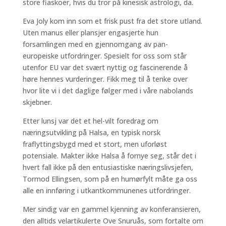
store fiaskoer, hvis du tror på kinesisk astrologi, da.
Eva Joly kom inn som et frisk pust fra det store utland.
Uten manus eller plansjer engasjerte hun
forsamlingen med en gjennomgang av pan-
europeiske utfordringer. Spesielt for oss som står
utenfor EU var det svært nyttig og fascinerende å
høre hennes vurderinger. Fikk meg til å tenke over
hvor lite vi i det daglige følger med i våre nabolands
skjebner.
Etter lunsj var det et hel-vilt foredrag om
næringsutvikling på Halsa, en typisk norsk
fraflyttingsbygd med et stort, men uforløst
potensiale. Makter ikke Halsa å fornye seg, står det i
hvert fall ikke på den entusiastiske næringslivsjefen,
Tormod Ellingsen, som på en humørfylt måte ga oss
alle en innføring i utkantkommunenes utfordringer.
Mer sindig var en gammel kjenning av konferansieren,
den alltids velartikulerte Ove Snuruås, som fortalte om