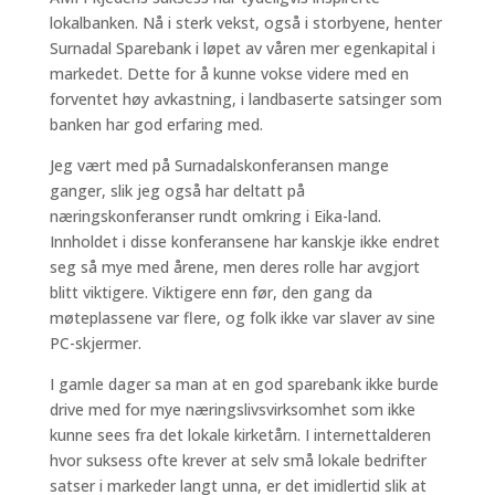
lokalbanken. Nå i sterk vekst, også i storbyene, henter
Surnadal Sparebank i løpet av våren mer egenkapital i
markedet. Dette for å kunne vokse videre med en
forventet høy avkastning, i landbaserte satsinger som
banken har god erfaring med.
Jeg vært med på Surnadalskonferansen mange
ganger, slik jeg også har deltatt på
næringskonferanser rundt omkring i Eika-land.
Innholdet i disse konferansene har kanskje ikke endret
seg så mye med årene, men deres rolle har avgjort
blitt viktigere. Viktigere enn før, den gang da
møteplassene var flere, og folk ikke var slaver av sine
PC-skjermer.
I gamle dager sa man at en god sparebank ikke burde
drive med for mye næringslivsvirksomhet som ikke
kunne sees fra det lokale kirketårn. I internettalderen
hvor suksess ofte krever at selv små lokale bedrifter
satser i markeder langt unna, er det imidlertid slik at