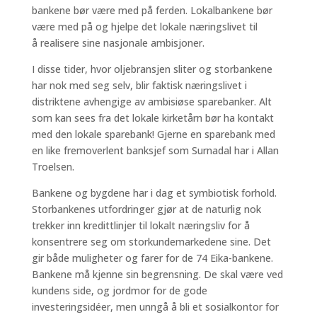
bankene bør være med på ferden. Lokalbankene bør
være med på og hjelpe det lokale næringslivet til
å realisere sine nasjonale ambisjoner.
I disse tider, hvor oljebransjen sliter og storbankene
har nok med seg selv, blir faktisk næringslivet i
distriktene avhengige av ambisiøse sparebanker. Alt
som kan sees fra det lokale kirketårn bør ha kontakt
med den lokale sparebank! Gjerne en sparebank med
en like fremoverlent banksjef som Surnadal har i Allan
Troelsen.
Bankene og bygdene har i dag et symbiotisk forhold.
Storbankenes utfordringer gjør at de naturlig nok
trekker inn kredittlinjer til lokalt næringsliv for å
konsentrere seg om storkundemarkedene sine. Det
gir både muligheter og farer for de 74 Eika-bankene.
Bankene må kjenne sin begrensning. De skal være ved
kundens side, og jordmor for de gode
investeringsidéer, men unngå å bli et sosialkontor for