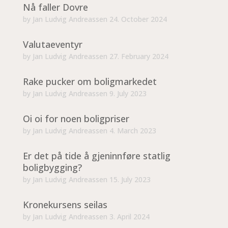
Nå faller Dovre
by
Jan Ludvig Andreassen
24. October 2024
Valutaeventyr
by
Jan Ludvig Andreassen
27. February 2024
Rake pucker om boligmarkedet
by
Jan Ludvig Andreassen
9. July 2023
Oi oi for noen boligpriser
by
Jan Ludvig Andreassen
4. March 2023
Er det på tide å gjeninnføre statlig
boligbygging?
by
Jan Ludvig Andreassen
15. July 2023
Kronekursens seilas
by
Jan Ludvig Andreassen
3. April 2024