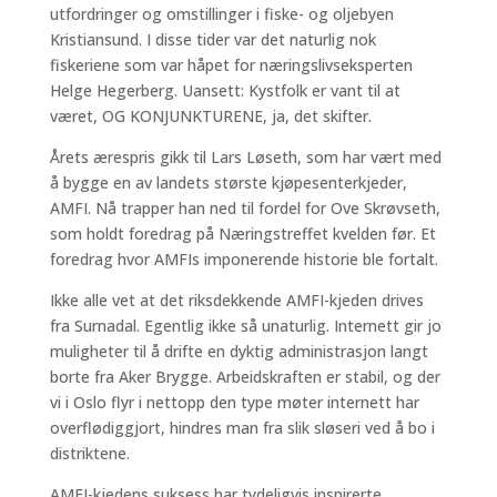
utfordringer og omstillinger i fiske- og oljebyen
Kristiansund. I disse tider var det naturlig nok
fiskeriene som var håpet for næringslivseksperten
Helge Hegerberg. Uansett: Kystfolk er vant til at
været, OG KONJUNKTURENE, ja, det skifter.
Årets ærespris gikk til Lars Løseth, som har vært med
å bygge en av landets største kjøpesenterkjeder,
AMFI. Nå trapper han ned til fordel for Ove Skrøvseth,
som holdt foredrag på Næringstreffet kvelden før. Et
foredrag hvor AMFIs imponerende historie ble fortalt.
Ikke alle vet at det riksdekkende AMFI-kjeden drives
fra Surnadal. Egentlig ikke så unaturlig. Internett gir jo
muligheter til å drifte en dyktig administrasjon langt
borte fra Aker Brygge. Arbeidskraften er stabil, og der
vi i Oslo flyr i nettopp den type møter internett har
overflødiggjort, hindres man fra slik sløseri ved å bo i
distriktene.
AMFI-kjedens suksess har tydeligvis inspirerte