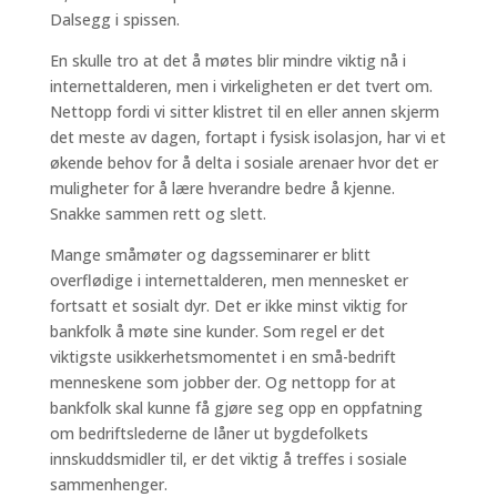
Dalsegg i spissen.
En skulle tro at det å møtes blir mindre viktig nå i
internettalderen, men i virkeligheten er det tvert om.
Nettopp fordi vi sitter klistret til en eller annen skjerm
det meste av dagen, fortapt i fysisk isolasjon, har vi et
økende behov for å delta i sosiale arenaer hvor det er
muligheter for å lære hverandre bedre å kjenne.
Snakke sammen rett og slett.
Mange småmøter og dagsseminarer er blitt
overflødige i internettalderen, men mennesket er
fortsatt et sosialt dyr. Det er ikke minst viktig for
bankfolk å møte sine kunder. Som regel er det
viktigste usikkerhetsmomentet i en små-bedrift
menneskene som jobber der. Og nettopp for at
bankfolk skal kunne få gjøre seg opp en oppfatning
om bedriftslederne de låner ut bygdefolkets
innskuddsmidler til, er det viktig å treffes i sosiale
sammenhenger.