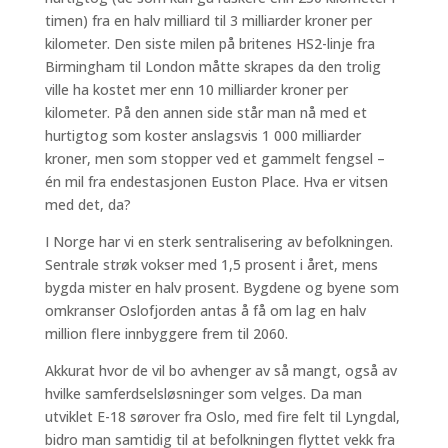
timen) fra en halv milliard til 3 milliarder kroner per
kilometer. Den siste milen på britenes HS2-linje fra
Birmingham til London måtte skrapes da den trolig
ville ha kostet mer enn 10 milliarder kroner per
kilometer. På den annen side står man nå med et
hurtigtog som koster anslagsvis 1 000 milliarder
kroner, men som stopper ved et gammelt fengsel –
én mil fra endestasjonen Euston Place. Hva er vitsen
med det, da?
I Norge har vi en sterk sentralisering av befolkningen.
Sentrale strøk vokser med 1,5 prosent i året, mens
bygda mister en halv prosent. Bygdene og byene som
omkranser Oslofjorden antas å få om lag en halv
million flere innbyggere frem til 2060.
Akkurat hvor de vil bo avhenger av så mangt, også av
hvilke samferdselsløsninger som velges. Da man
utviklet E-18 sørover fra Oslo, med fire felt til Lyngdal,
bidro man samtidig til at befolkningen flyttet vekk fra