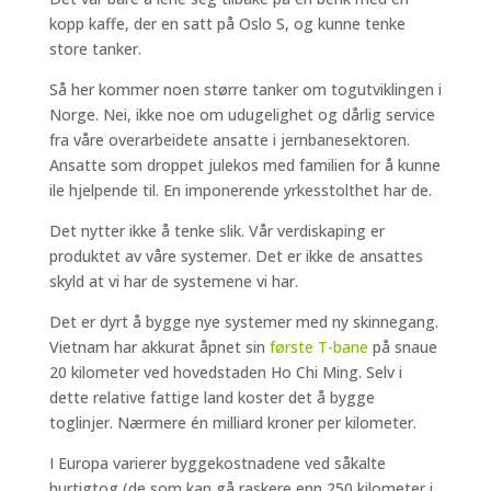
kopp kaffe, der en satt på Oslo S, og kunne tenke
store tanker.
Så her kommer noen større tanker om togutviklingen i
Norge. Nei, ikke noe om udugelighet og dårlig service
fra våre overarbeidete ansatte i jernbanesektoren.
Ansatte som droppet julekos med familien for å kunne
ile hjelpende til. En imponerende yrkesstolthet har de.
Det nytter ikke å tenke slik. Vår verdiskaping er
produktet av våre systemer. Det er ikke de ansattes
skyld at vi har de systemene vi har.
Det er dyrt å bygge nye systemer med ny skinnegang.
Vietnam har akkurat åpnet sin
første T-bane
på snaue
20 kilometer ved hovedstaden Ho Chi Ming. Selv i
dette relative fattige land koster det å bygge
toglinjer. Nærmere én milliard kroner per kilometer.
I Europa varierer byggekostnadene ved såkalte
hurtigtog (de som kan gå raskere enn 250 kilometer i