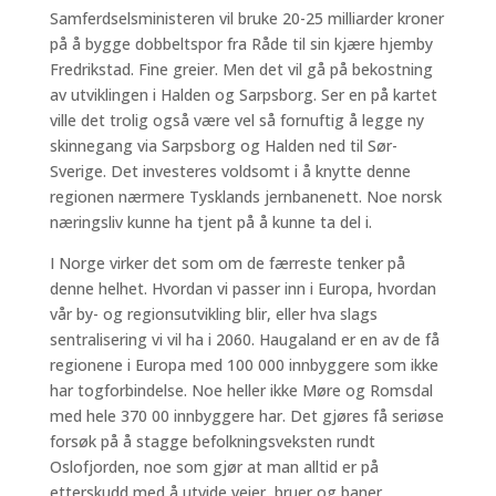
Samferdselsministeren vil bruke 20-25 milliarder kroner
på å bygge dobbeltspor fra Råde til sin kjære hjemby
Fredrikstad. Fine greier. Men det vil gå på bekostning
av utviklingen i Halden og Sarpsborg. Ser en på kartet
ville det trolig også være vel så fornuftig å legge ny
skinnegang via Sarpsborg og Halden ned til Sør-
Sverige. Det investeres voldsomt i å knytte denne
regionen nærmere Tysklands jernbanenett. Noe norsk
næringsliv kunne ha tjent på å kunne ta del i.
I Norge virker det som om de færreste tenker på
denne helhet. Hvordan vi passer inn i Europa, hvordan
vår by- og regionsutvikling blir, eller hva slags
sentralisering vi vil ha i 2060. Haugaland er en av de få
regionene i Europa med 100 000 innbyggere som ikke
har togforbindelse. Noe heller ikke Møre og Romsdal
med hele 370 00 innbyggere har. Det gjøres få seriøse
forsøk på å stagge befolkningsveksten rundt
Oslofjorden, noe som gjør at man alltid er på
etterskudd med å utvide veier, bruer og baner.