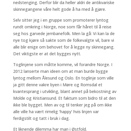
nedstenging. Derfor blir da heller aldri de antikvariske
skinnegangene våre helt gode å ha med å gjøre.
Selv sitter jeg i en gruppe som promoterer lyntog
rundt omkring i Norge, noe som får håret til å reise
seg hos garvede jernbanefolk. Men la gå: Vi kan la de
nye tog kjøre så sakte som de folkevalgte vil, bare vi
alle blir enige om behovet for å legge ny skinnegang.
Det viktigste er at det bygges nytt.
Toglinjene som måtte komme, vil forandre Norge. I
2012 lanserte man ideen om at man burde bygge
lyntog mellom Ålesund og Oslo. En toglinje som ville
ja gitt denne vakre byen i Møre og Romsdal et
kvantesprang i utvikling, blant annet på bekostning av
Molde og Kristiansund. Et faktum som bidro til at den
ikke ble bygget. Men av og til tenker jeg på om ikke
alle ville ha vært rimelig ‘happy’ hvis linjen var
ferdigstilt og tatt i bruk i dag.
Et liknende dilemma har man i Østfold.