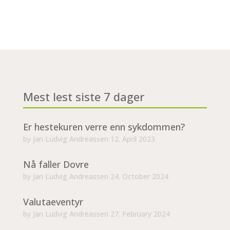
Mest lest siste 7 dager
Er hestekuren verre enn sykdommen?
by
Jan Ludvig Andreassen
12. April 2023
Nå faller Dovre
by
Jan Ludvig Andreassen
24. October 2024
Valutaeventyr
by
Jan Ludvig Andreassen
27. February 2024