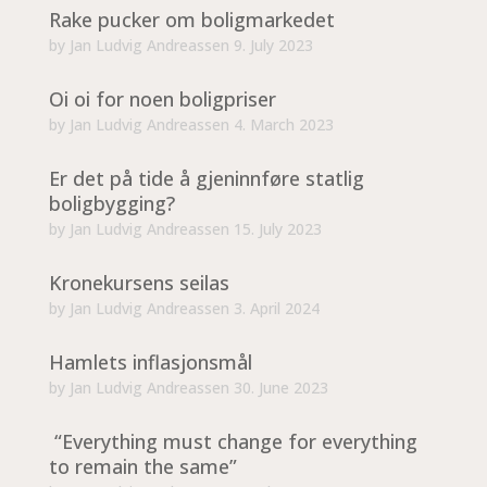
Rake pucker om boligmarkedet
by
Jan Ludvig Andreassen
9. July 2023
Oi oi for noen boligpriser
by
Jan Ludvig Andreassen
4. March 2023
Er det på tide å gjeninnføre statlig
boligbygging?
by
Jan Ludvig Andreassen
15. July 2023
Kronekursens seilas
by
Jan Ludvig Andreassen
3. April 2024
Hamlets inflasjonsmål
by
Jan Ludvig Andreassen
30. June 2023
“Everything must change for everything
to remain the same”