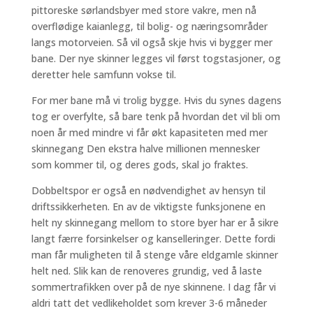
pittoreske sørlandsbyer med store vakre, men nå
overflødige kaianlegg, til bolig- og næringsområder
langs motorveien. Så vil også skje hvis vi bygger mer
bane. Der nye skinner legges vil først togstasjoner, og
deretter hele samfunn vokse til.
For mer bane må vi trolig bygge. Hvis du synes dagens
tog er overfylte, så bare tenk på hvordan det vil bli om
noen år med mindre vi får økt kapasiteten med mer
skinnegang Den ekstra halve millionen mennesker
som kommer til, og deres gods, skal jo fraktes.
Dobbeltspor er også en nødvendighet av hensyn til
driftssikkerheten. En av de viktigste funksjonene en
helt ny skinnegang mellom to store byer har er å sikre
langt færre forsinkelser og kanselleringer. Dette fordi
man får muligheten til å stenge våre eldgamle skinner
helt ned. Slik kan de renoveres grundig, ved å laste
sommertrafikken over på de nye skinnene. I dag får vi
aldri tatt det vedlikeholdet som krever 3-6 måneder