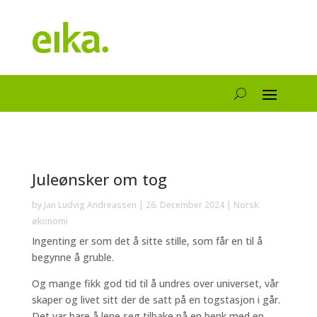
Juleønsker om tog
by
Jan Ludvig Andreassen
|
26. December 2024
|
Norsk
økonomi
Ingenting er som det å sitte stille, som får en til å
begynne å gruble.
Og mange fikk god tid til å undres over universet, vår
skaper og livet sitt der de satt på en togstasjon i går.
Det var bare å lene seg tilbake på en benk med en