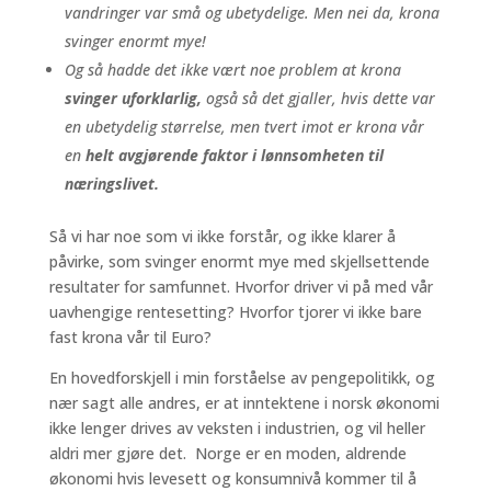
vandringer var små og ubetydelige. Men nei da, krona
svinger enormt mye!
Og så hadde det ikke vært noe problem at krona
svinger uforklarlig,
også så det gjaller, hvis dette var
en ubetydelig størrelse, men tvert imot er krona vår
en
helt avgjørende faktor i lønnsomheten til
næringslivet.
Så vi har noe som vi ikke forstår, og ikke klarer å
påvirke, som svinger enormt mye med skjellsettende
resultater for samfunnet. Hvorfor driver vi på med vår
uavhengige rentesetting? Hvorfor tjorer vi ikke bare
fast krona vår til Euro?
En hovedforskjell i min forståelse av pengepolitikk, og
nær sagt alle andres, er at inntektene i norsk økonomi
ikke lenger drives av veksten i industrien, og vil heller
aldri mer gjøre det. Norge er en moden, aldrende
økonomi hvis levesett og konsumnivå kommer til å