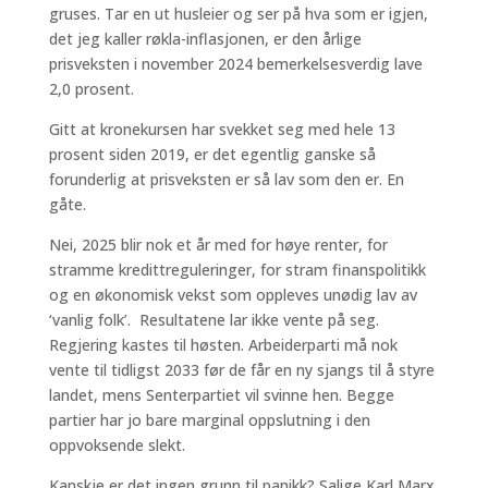
gruses. Tar en ut husleier og ser på hva som er igjen,
det jeg kaller røkla-inflasjonen, er den årlige
prisveksten i november 2024 bemerkelsesverdig lave
2,0 prosent.
Gitt at kronekursen har svekket seg med hele 13
prosent siden 2019, er det egentlig ganske så
forunderlig at prisveksten er så lav som den er. En
gåte.
Nei, 2025 blir nok et år med for høye renter, for
stramme kredittreguleringer, for stram finanspolitikk
og en økonomisk vekst som oppleves unødig lav av
‘vanlig folk’. Resultatene lar ikke vente på seg.
Regjering kastes til høsten. Arbeiderparti må nok
vente til tidligst 2033 før de får en ny sjangs til å styre
landet, mens Senterpartiet vil svinne hen. Begge
partier har jo bare marginal oppslutning i den
oppvoksende slekt.
Kanskje er det ingen grunn til panikk? Salige Karl Marx