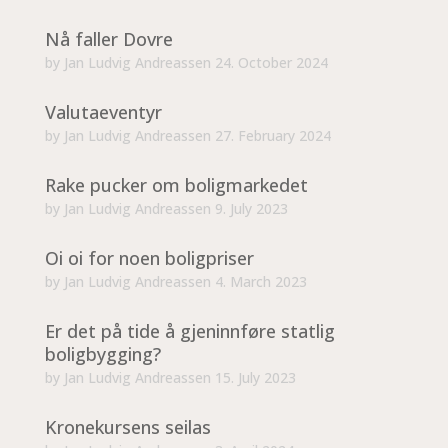
Nå faller Dovre
by
Jan Ludvig Andreassen
24. October 2024
Valutaeventyr
by
Jan Ludvig Andreassen
27. February 2024
Rake pucker om boligmarkedet
by
Jan Ludvig Andreassen
9. July 2023
Oi oi for noen boligpriser
by
Jan Ludvig Andreassen
4. March 2023
Er det på tide å gjeninnføre statlig
boligbygging?
by
Jan Ludvig Andreassen
15. July 2023
Kronekursens seilas