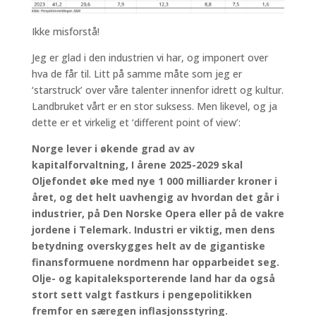
Ikke misforstå!
Jeg er glad i den industrien vi har, og imponert over
hva de får til. Litt på samme måte som jeg er
‘starstruck’ over våre talenter innenfor idrett og kultur.
Landbruket vårt er en stor suksess. Men likevel, og ja
dette er et virkelig et ‘different point of view’:
Norge lever i økende grad av av
kapitalforvaltning, I årene 2025-2029 skal
Oljefondet øke med nye 1 000 milliarder kroner i
året, og det helt uavhengig av hvordan det går i
industrier, på Den Norske Opera eller på de vakre
jordene i Telemark. Industri er viktig, men dens
betydning overskygges helt av de gigantiske
finansformuene nordmenn har opparbeidet seg.
Olje- og kapitaleksporterende land har da også
stort sett valgt fastkurs i pengepolitikken
fremfor en særegen inflasjonsstyring.