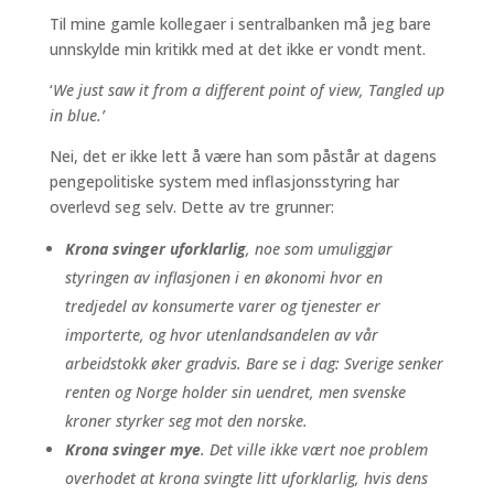
Til mine gamle kollegaer i sentralbanken må jeg bare
unnskylde min kritikk med at det ikke er vondt ment.
‘
We just saw it from a different point of view, Tangled up
in blue.’
Nei, det er ikke lett å være han som påstår at dagens
pengepolitiske system med inflasjonsstyring har
overlevd seg selv. Dette av tre grunner:
Krona svinger uforklarlig
, noe som umuliggjør
styringen av inflasjonen i en økonomi hvor en
tredjedel av konsumerte varer og tjenester er
importerte, og hvor utenlandsandelen av vår
arbeidstokk øker gradvis. Bare se i dag: Sverige senker
renten og Norge holder sin uendret, men svenske
kroner styrker seg mot den norske.
Krona svinger mye
. Det ville ikke vært noe problem
overhodet at krona svingte litt uforklarlig, hvis dens