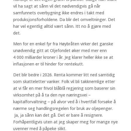
vil ha sagt at sånn vil det nødvendigvis gå når
samfunnets overbygning ikke endres i takt med
produksjonsforholdene. Da blir det omveltninger. Det
har vel egentlig alltid vært sånn. Itt no å gjøre med
det.
Men for en enkel fyr fra Høybråten virker det ganske
unødvendig gitt at Oljefondet øker med mer enn
4 000 milliarder kroner i år. Jeg klarer heller ikke se at
inflasjonen er til hinder for rentekutt.
Det blir bedre i 2026. Renta kommer litt ned samtidig
som skatteletter vanker. Folk vil bli takknemlige etter
at vi får en mer frivol blåblå regjering som baserer sin
virksomhet på å ta den nye næringsvei –
kapitalforvaltning – på alvor ved å i hvertfall forsøke å
nærme seg handlingsregelen for bruk av oljepenger.
Ja, ja sånn kan det gå. Det er bare å resignere.
Forhåpentligvis uten at jeg skaper meg for mange nye
uvenner med å påpeke slikt.