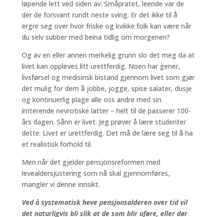
løpende lett ved siden av. Småpratet, leende var de
der de forsvant rundt neste sving. Er det ikke til å
ergre seg over hvor friske og kvikke folk kan være når
du selv subber med beina tidlig om morgenen?
Og av en eller annen merkelig grunn slo det meg da at
livet kan oppleves litt urettferdig. Noen har gener,
livsførsel og medisinsk bistand gjennom livet som gjør
det mulig for dem å jobbe, jogge, spise salater, dusje
og kontinuerlig plage alle oss andre med sin
irriterende nevrotiske latter – helt til de passerer 100-
års dagen. Sånn er livet. Jeg prøver å lære studenter
dette: Livet er urettferdig. Det må de lære seg til å ha
et realistisk forhold til.
Men når det gjelder pensjonsreformen med
levealdersjustering som nå skal gjennomføres,
mangler vi denne innsikt.
Ved å systematisk heve pensjonsalderen over tid vil
det naturligvis bli slik at de som blir uføre, eller dør