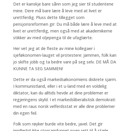
Det er kanskje bare sånn som jeg sier til studentene
mine. Dere må bare lære å leve med at livet er
urettferdig. Pluss dette tillegget som
pensjonsreformen gir: Du må både lære å leve med at
livet er urettferdig, men også med at akademikerne
stikker av med oljepenga til de ufaglærte.
Her vet jeg at de fleste av mine kollegaer i
sjeføkonomen-lauget vil protestere: Jammen, folk kan
jo skifte jobb og ta bedre vare på seg selv. DE MÅ DA
KUNNE TA SEG SAMMEN!
Dette er da også markedsøkonomiens diskrete sjarm.
I kommunistland, eller i et u-land med en voldelig
diktator, kan du alltids hevde at dine problemer er
regjeringens skyld. I et markedsliberalistisk demokrati
med en raus norsk velferdsstat er alle dine problemer
din egen feil.
Folk som røyker burde vite bedre, javel. Det gir
imidlertid ikke storsamfunnet noen rett til å stjele