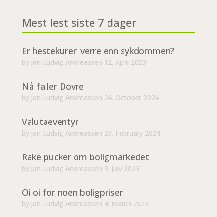
Mest lest siste 7 dager
Er hestekuren verre enn sykdommen?
by
Jan Ludvig Andreassen
12. April 2023
Nå faller Dovre
by
Jan Ludvig Andreassen
24. October 2024
Valutaeventyr
by
Jan Ludvig Andreassen
27. February 2024
Rake pucker om boligmarkedet
by
Jan Ludvig Andreassen
9. July 2023
Oi oi for noen boligpriser
by
Jan Ludvig Andreassen
4. March 2023