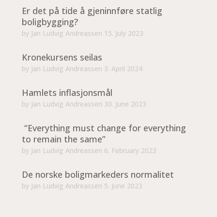
Er det på tide å gjeninnføre statlig
boligbygging?
by
Jan Ludvig Andreassen
15. July 2023
Kronekursens seilas
by
Jan Ludvig Andreassen
3. April 2024
Hamlets inflasjonsmål
by
Jan Ludvig Andreassen
30. June 2023
“Everything must change for everything
to remain the same”
by
Jan Ludvig Andreassen
6. February 2023
De norske boligmarkeders normalitet
by
Jan Ludvig Andreassen
5. June 2023