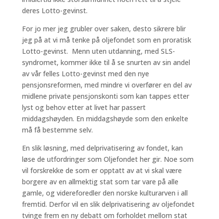
deres Lotto-gevinst.
For jo mer jeg grubler over saken, desto sikrere blir
jeg på at vi må tenke på oljefondet som en proratisk
Lotto-gevinst. Menn uten utdanning, med SLS-
syndromet, kommer ikke til å se snurten av sin andel
av vår felles Lotto-gevinst med den nye
pensjonsreformen, med mindre vi overfører en del av
midlene private pensjonskonti som kan tappes etter
lyst og behov etter at livet har passert
middagshøyden. En middagshøyde som den enkelte
må få bestemme selv.
En slik løsning, med delprivatisering av fondet, kan
løse de utfordringer som Oljefondet her gir. Noe som
vil forskrekke de som er opptatt av at vi skal være
borgere av en allmektig stat som tar vare på alle
gamle, og videreforedler den norske kulturarven i all
fremtid. Derfor vil en slik delprivatisering av oljefondet
tvinge frem en ny debatt om forholdet mellom stat