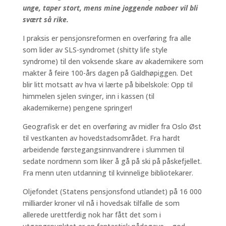
unge, taper stort, mens mine joggende naboer vil bli
svært så rike.
I praksis er pensjonsreformen en overføring fra alle
som lider av SLS-syndromet (shitty life style
syndrome) til den voksende skare av akademikere som
makter å feire 100-års dagen på Galdhøpiggen. Det
blir litt motsatt av hva vi lærte på bibelskole: Opp til
himmelen sjelen svinger, inn i kassen (til
akademikerne) pengene springer!
Geografisk er det en overføring av midler fra Oslo Øst
til vestkanten av hovedstadsområdet. Fra hardt
arbeidende førstegangsinnvandrere i slummen til
sedate nordmenn som liker å gå på ski på påskefjellet.
Fra menn uten utdanning til kvinnelige bibliotekarer.
Oljefondet (Statens pensjonsfond utlandet) på 16 000
milliarder kroner vil nå i hovedsak tilfalle de som
allerede urettferdig nok har fått det som i