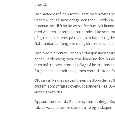
oppstå.
Det hadde også den fordel, sett med Keynes sin
underskudd, så økte pengemengden i verden all 
oppmuntret til å bruke av sin formue. Slik kunne
med veksten i internasjonal handel. Ikke som m
på gull ble en brems på oversjøisk handel og 
Gullstandarden fungerte da også som best i peri
Den tredje effekten var den situasjonsbestemte 
annen verdenskrig hvor amerikanerne ikke burde 
men måtte tvert imot bli pålagt å betale renter
forgjeldede Storbritannia, men være til skade f
Ok, så var Keynes patriot, men nettopp det at S
system som straffet overkuddslandene (les USA)
kunne godta det.
Oppsummert var da Bancor systemet ifølge Keyn
takket være disse tre ovennevnte egenskaper: