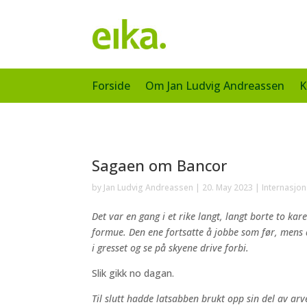
Forside
Om Jan Ludvig Andreassen
K
Sagaen om Bancor
by
Jan Ludvig Andreassen
|
20. May 2023
|
Internasjo
Det var en gang i et rike langt, langt borte to k
formue. Den ene fortsatte å jobbe som før, mens d
i gresset og se på skyene drive forbi.
Slik gikk no dagan.
Til slutt hadde latsabben brukt opp sin del av arve