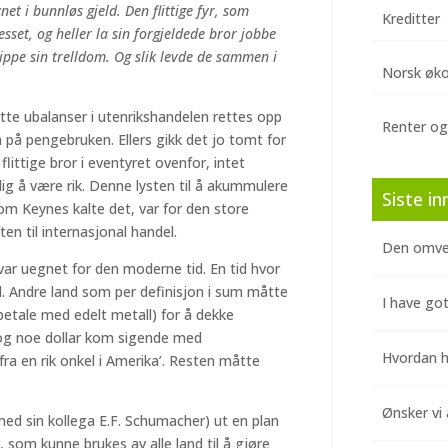
vnet i bunnløs gjeld. Den flittige fyr, som
Kreditter
resset, og heller la sin forgjeldede bror jobbe
lippe sin trelldom. Og slik levde de sammen i
Norsk øk
te ubalanser i utenrikshandelen rettes opp
Renter og
på pengebruken. Ellers gikk det jo tomt for
ittige bror i eventyret ovenfor, intet
ilig å være rik. Denne lysten til å akummulere
Siste in
 som Keynes kalte det, var for den store
en til internasjonal handel.
Den omve
var uegnet for den moderne tid. En tid hvor
l. Andre land som per definisjon i sum måtte
I have got
betale med edelt metall) for å dekke
 og noe dollar kom sigende med
Hvordan hj
ra en rik onkel i Amerika’. Resten måtte
Ønsker vi 
ed sin kollega E.F. Schumacher) ut en plan
, som kunne brukes av alle land til å gjøre