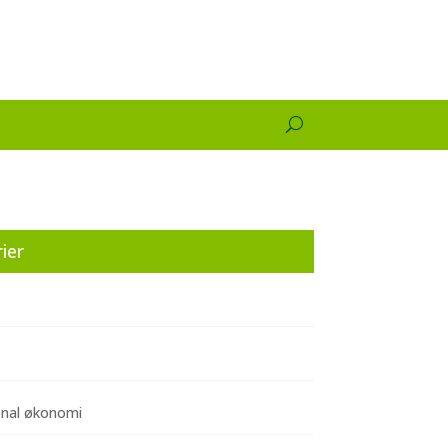
ier
onal økonomi