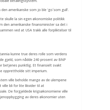
globale betalingssystem.
m den amerikanske som jo ble ‘go´som gull’.
e skulle la sin egen økonomiske politikk
om den amerikanske finansminister sa det i
mmen ved at USA trakk alle forpliktelser til
itannia kunne true deres rolle som verdens
ende gjeld, som nådde 240 prosent av BNP
 betjenes punktlig. Et finansielt svakt
nne opprettholde sitt imperium.
system ville beholde mange av de ulempene
e bli for lite likvider til at
siale. De forgjeldede krigsøkonomiene ville
jenoppbygging av deres økonomier uten