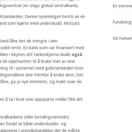
ingssentral (en slags global sentralbank).
En somme
lstandarden. Denne nyvinningen besto av en
e land som kjørte med underskudd. Motsatt
De hvesend
and låne det de trengte i den
en solid rente. En bank som var finansiert med
Men i Keynes sitt tankeskjema skulle
også
 de bli oppmuntret til å bruke mer av sine
ing til i systemet med gullstandarden hvor
alingsmidlene sine fremfor å bruke dem. Det
låne, ga jo nye inntekter, og makt over de
et å ta i bruk sine oppsparte midler fikk det
ralbankens (eller betalingssentrals)
en fordel at både underskudds- og
ubalansene i utenrikshandelen der de måtte