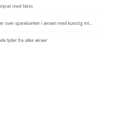
rprat med Ness
Funderinger over sparebanker i æraen med kunstig intelligens
e lyder fra ulike æraer