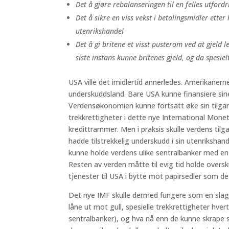
Det å gjøre rebalanseringen til en felles utfor
Det å sikre en viss vekst i betalingsmidler ette
utenrikshandel
Det å gi britene et visst pusterom ved at gjeld l
siste instans kunne britenes gjeld, og da spesiel
USA ville det imidlertid annerledes. Amerikanerne
underskuddsland. Bare USA kunne finansiere sin
Verdensøkonomien kunne fortsatt øke sin tilgang 
trekkrettigheter i dette nye International Monet
kredittrammer. Men i praksis skulle verdens tilg
hadde tilstrekkelig underskudd i sin utenrikshand
kunne holde verdens ulike sentralbanker med en 
Resten av verden måtte til evig tid holde overs
tjenester til USA i bytte mot papirsedler som
Det nye IMF skulle dermed fungere som en slags
låne ut mot gull, spesielle trekkrettigheter hvert
sentralbanker), og hva nå enn de kunne skrape s