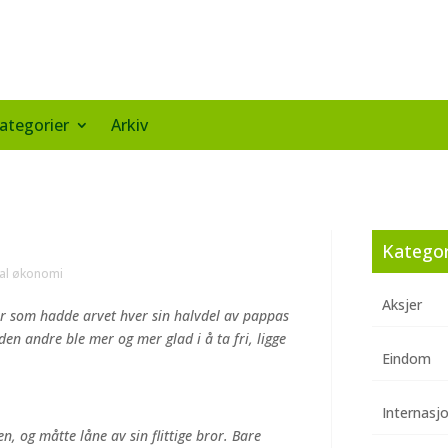
ategorier
Arkiv
Kategor
nal økonomi
Aksjer
arer som hadde arvet hver sin halvdel av pappas
en andre ble mer og mer glad i å ta fri, ligge
Eindom
Internasj
n, og måtte låne av sin flittige bror. Bare