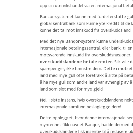
opp sin utenrikshandel via en internasjonal betal
Bancor-systemet kunne med fordel erstatte gul
global sentralbank som kunne yte kreditt til d
kunne det ta imot innskudd fra overskuddsland.
Med det nye Banqor-system kunne underskuddsl
internasjonale betalingssentral, eller bank, til 
motsvarende innskudd fra overskuddsnasjoner. 
overskuddslandene betale renter.
Slik ville
sparepenger, ikke hamstre dem. Dette i motsetn
land med mye gull ofte foretrakk å sitte på bet
å ha mye gull som andre land var avhengig av å 
land som slet med for mye gjeld.
Nei, i siste instans, hvis overskuddslandene nekt
internasjonale samfunn beslaglegge dem!
Dette opplegget, hvor denne internasjonale sent
myntenhet fikk navnet Banqor, hadde dermed d
overskuddslandene fikk insentiv til å redusere 