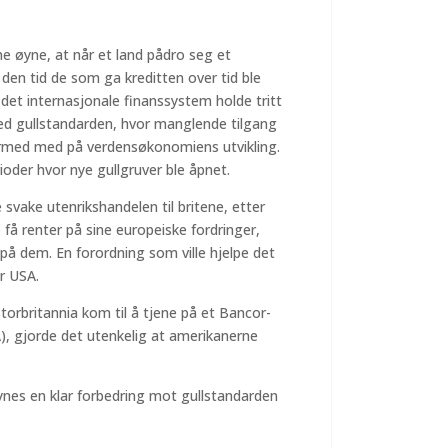
e øyne, at når et land pådro seg et
den tid de som ga kreditten over tid ble
 det internasjonale finanssystem holde tritt
ed gullstandarden, hvor manglende tilgang
dermed med på verdensøkonomiens utvikling.
oder hvor nye gullgruver ble åpnet.
svake utenrikshandelen til britene, etter
få renter på sine europeiske fordringer,
 på dem. En forordning som ville hjelpe det
or USA.
torbritannia kom til å tjene på et Bancor-
, gjorde det utenkelig at amerikanerne
es en klar forbedring mot gullstandarden