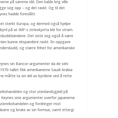
erne på samme idé. Den kalde krig ville
gge seg opp – og det raskt. Og til det
ynes hadde foreslått.
 et sterkt Europa, og dermed også hjelpe
byrd på at IMF-s strieskjorta ble for stram.
derskuddslandene. Det viste seg også å være
onomien kunne ekspandere raskt. En oppgave
derskudd, og større frihet for amerikanske
Keynes sin Bancor-argumenter da de selv
1970-tallet fikk amerikanerne Saudi Arabia
erne måtte ta sin del av byrdene ved å rette
rikshandelen og stor utenlandsgjeld på
v Keynes sine argumenter overfor japanerne
 utenrikshandelen og fordringer mot
luere og bruke av sin formue, samt ettergi