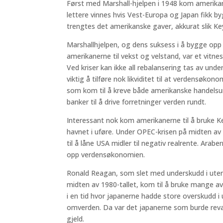
Først med Marshall-hjelpen i 1948 kom amerikan
lettere vinnes hvis Vest-Europa og Japan fikk by
trengtes det amerikanske gaver, akkurat slik Ke
Marshallhjelpen, og dens suksess i å bygge opp
amerikanerne til vekst og velstand, var et vitnes
Ved kriser kan ikke all rebalansering tas av un
viktig å tilføre nok likviditet til at verdensøk
som kom til å kreve både amerikanske handelsun
banker til å drive forretninger verden rundt.
Interessant nok kom amerikanerne til å bruke 
havnet i uføre. Under OPEC-krisen på midten av 
til å låne USA midler til negativ realrente. Arab
opp verdensøkonomien.
Ronald Reagan, som slet med underskudd i uten
midten av 1980-tallet, kom til å bruke mange a
i en tid hvor japanerne hadde store overskudd i
omverden. Da var det japanerne som burde reva
gjeld.