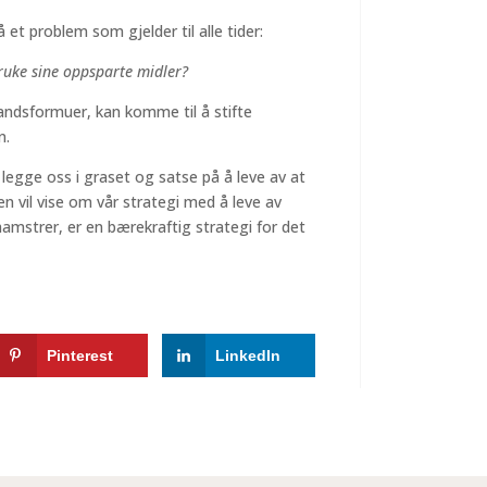
et problem som gjelder til alle tider:
ruke sine oppsparte midler?
ndsformuer, kan komme til å stifte
n.
å legge oss i graset og satse på å leve av at
den vil vise om vår strategi med å leve av
hamstrer, er en bærekraftig strategi for det
Pinterest
LinkedIn