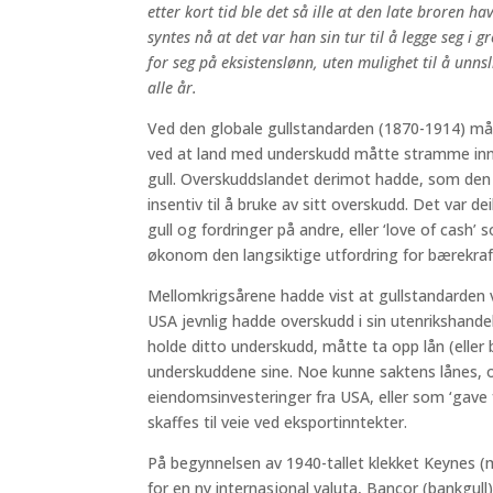
etter kort tid ble det så ille at den late broren ha
syntes nå at det var han sin tur til å legge seg i g
for seg på eksistenslønn, uten mulighet til å unns
alle år.
Ved den globale gullstandarden (1870-1914) måt
ved at land med underskudd måtte stramme inn 
gull. Overskuddslandet derimot hadde, som den fl
insentiv til å bruke av sitt overskudd. Det var de
gull og fordringer på andre, eller ‘love of cash’
økonom den langsiktige utfordring for bærekraft
Mellomkrigsårene hadde vist at gullstandarden 
USA jevnlig hadde overskudd i sin utenrikshande
holde ditto underskudd, måtte ta opp lån (eller 
underskuddene sine. Noe kunne saktens lånes,
eiendomsinvesteringer fra USA, eller som ‘gave f
skaffes til veie ved eksportinntekter.
På begynnelsen av 1940-tallet klekket Keynes (m
for en ny internasjonal valuta, Bancor (bankgull)