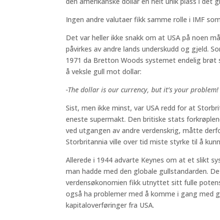
den amerikanske dollar en helt unik plass i det 
Ingen andre valutaer fikk samme rolle i IMF so
Det var heller ikke snakk om at USA på noen måt
påvirkes av andre lands underskudd og gjeld. S
1971 da Bretton Woods systemet endelig brøt sa
å veksle gull mot dollar:
-The dollar is our currency, but it’s your problem!
Sist, men ikke minst, var USA redd for at Storbr
eneste supermakt. Den britiske stats forkrøpl
ved utgangen av andre verdenskrig, måtte derfor
Storbritannia ville over tid miste styrke til å ku
Allerede i 1944 advarte Keynes om at et slikt 
man hadde med den globale gullstandarden. Det vill
verdensøkonomien fikk utnyttet sitt fulle poten
også ha problemer med å komme i gang med g
kapitaloverføringer fra USA.