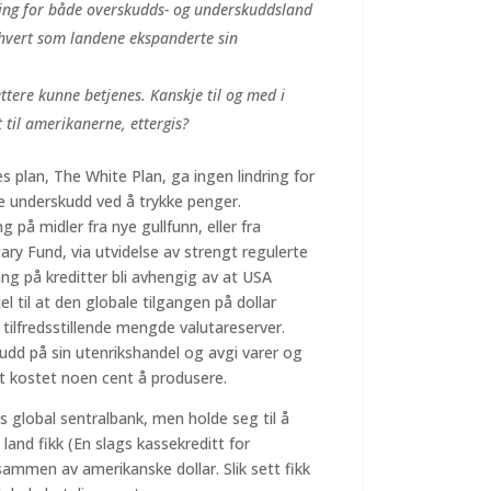
dring for både overskudds- og underskuddsland
r hvert som landene ekspanderte sin
ettere kunne betjenes. Kanskje til og med i
t til amerikanerne, ettergis?
s plan, The White Plan, ga ingen lindring for
e underskudd ved å trykke penger.
på midler fra nye gullfunn, eller fra
ary Fund, via utvidelse av strengt regulerte
ang på kreditter bli avhengig av at USA
el til at den globale tilgangen på dollar
tilfredsstillende mengde valutareserver.
kudd på sin utenrikshandel og avgi varer og
 det kostet noen cent å produsere.
 global sentralbank, men holde seg til å
 land fikk (En slags kassekreditt for
ammen av amerikanske dollar. Slik sett fikk