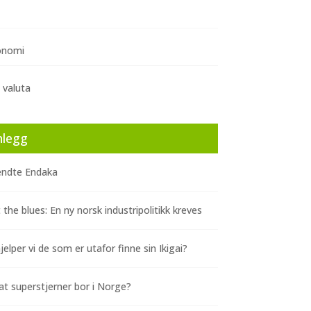
onomi
 valuta
nlegg
ndte Endaka
 the blues: En ny norsk industripolitikk kreves
elper vi de som er utafor finne sin Ikigai?
at superstjerner bor i Norge?