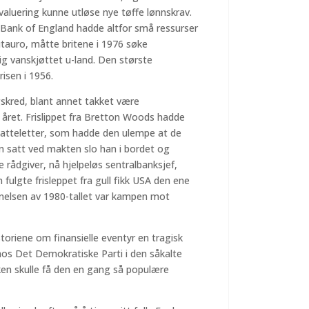
valuering kunne utløse nye tøffe lønnskrav.
a Bank of England hadde altfor små ressurser
utauro, måtte britene i 1976 søke
ig vanskjøttet u-land. Den største
risen i 1956.
gskred, blant annet takket være
året. Frislippet fra Bretton Woods hadde
 skatteletter, som hadde den ulempe at de
n satt ved makten slo han i bordet og
re rådgiver, nå hjelpeløs sentralbanksjef,
 fulgte frisleppet fra gull fikk USA den ene
nnelsen av 1980-tallet var kampen mot
toriene om finansielle eventyr en tragisk
hos Det Demokratiske Parti i den såkalte
en skulle få den en gang så populære