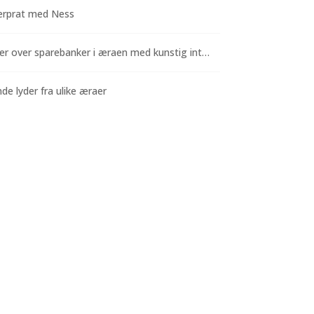
rprat med Ness
Funderinger over sparebanker i æraen med kunstig intelligens
e lyder fra ulike æraer