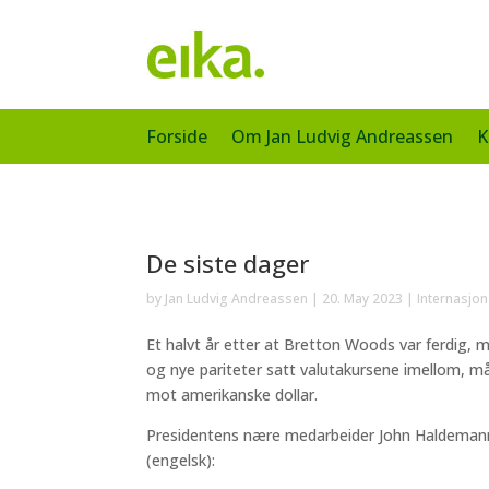
Forside
Om Jan Ludvig Andreassen
K
De siste dager
by
Jan Ludvig Andreassen
|
20. May 2023
|
Internasjo
Et halvt år etter at Bretton Woods var ferdig, m
og nye pariteter satt valutakursene imellom, må
mot amerikanske dollar.
Presidentens nære medarbeider John Haldemann 
(engelsk):