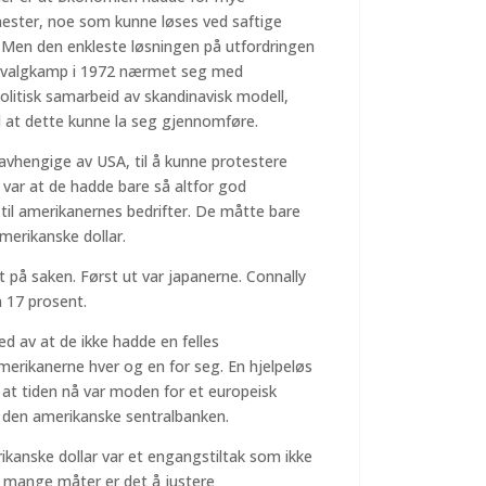
jenester, noe som kunne løses ved saftige
. Men den enkleste løsningen på utfordringen
rd valgkamp i 1972 nærmet seg med
litisk samarbeid av skandinavisk modell,
 at dette kunne la seg gjennomføre.
 avhengige av USA, til å kunne protestere
 var at de hadde bare så altfor god
til amerikanernes bedrifter. De måtte bare
merikanske dollar.
t på saken. Først ut var japanerne. Connally
n 17 prosent.
ed av at de ikke hadde en felles
erikanerne hver og en for seg. En hjelpeløs
 at tiden nå var moden for et europeisk
den amerikanske sentralbanken.
rikanske dollar var et engangstiltak som ikke
 mange måter er det å justere