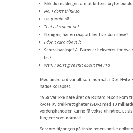
Fikk du meldingen om at britene bryter pundet
No, I don’t think so
De gjorde så.
Thats devaluation?
Flanigan, har en rapport her hvis du vil lese?
I don’t care about it
Sentralbanksjef A. Burns er bekymret for hva
lire?
Well, I don’t give shit about the lira
Med andre ord var alt som normalt i Det Hvite 
hadde kollapset.
1968 var ikke bare året da Richard Nixon kom ti
kvote av trekkrettigheter (SDR) med 10 milliarde
verdenshandelen kunne få vokse uhindret. Et sis
fungere som normalt.
Selv om tilgangen på friske amerikanske dollar