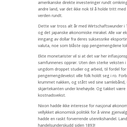
amerikanske direkte investeringer rundt omkring
andre land, var det ikke nok til å holde tritt m
verden rundt.
Dette var tross alt år med Wirtschaftswunder i T
og det japanske økonomiske mirakel. Alle var 
inngang av dollar fra deres suksessrike eksportin
valuta, noe som blåste opp pengemengdene lok
Ekte monetarister vil si at det var her inflasjons
samfunnenes opprør. Uten den sterke veksten i
ungdom droppet studier og arbeid, til fordel for
pengemengdevekst ville folk holdt seg i ro. Forba
krummet nakken, og stått ved sine samlebånd, m
skjørtekanten under knehøyde. Og takket være alle
kostnadsvekst.
Nixon hadde ikke interesse for nasjonal økono
vellykket økonomisk politikk for å vinne gjenval
hadde en raskt forverrende utenrikshandel. Landet
handelsunderskudd siden 1893!