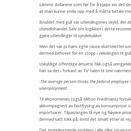
samme dollarene som før for å kjøpe inn det de 
at man kunne ende opp med å måtte betale mer,
Bruddet med gull var utlendingenes skyld, der d
utenrikshandel. Selv om logikken i dette resonne
gjøre utlendinger til syndebukker.
Men det var jo hans egne rause skatteletter s
dermed behovet for en stopp i vekslingen til gu
Uskyldige offentlige ansatte fikk også unngjeld
han sa det i forkant av TV-talen til sine nærm
-The average person thinks the federal employee 
unemployment.
Til økonomenes (også Milton Friedmans) fortvilel
akkompagnert av fastfrysing av konsumpriser og
importvarer. Tilpasningen til nye og høyere pris
dermed satt lokk på, inntil det smalt etter at re
Det grunnleggende problem i alle slike situasj