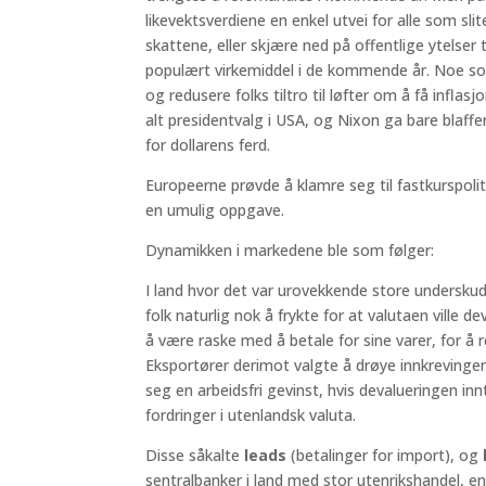
likevektsverdiene en enkel utvei for alle som s
skattene, eller skjære ned på offentlige ytelser t
populært virkemiddel i de kommende år. Noe som
og redusere folks tiltro til løfter om å få inflas
alt presidentvalg i USA, og Nixon ga bare blaffen
for dollarens ferd.
Europeerne prøvde å klamre seg til fastkurspoli
en umulig oppgave.
Dynamikken i markedene ble som følger:
I land hvor det var urovekkende store undersku
folk naturlig nok å frykte for at valutaen ville d
å være raske med å betale for sine varer, for å 
Eksportører derimot valgte å drøye innkrevingen
seg en arbeidsfri gevinst, hvis devalueringen i
fordringer i utenlandsk valuta.
Disse såkalte
leads
(betalinger for import), og
sentralbanker i land med stor utenrikshandel, en