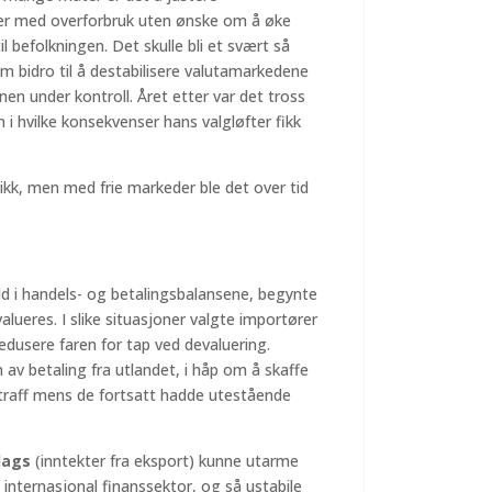
liter med overforbruk uten ønske om å øke
il befolkningen. Det skulle bli et svært så
 bidro til å destabilisere valutamarkedene
jonen under kontroll. Året etter var det tross
 i hvilke konsekvenser hans valgløfter fikk
tikk, men med frie markeder ble det over tid
dd i handels- og betalingsbalansene, begynte
evalueres. I slike situasjoner valgte importører
redusere faren for tap ved devaluering.
 av betaling fra utlandet, i håp om å skaffe
nntraff mens de fortsatt hadde utestående
lags
(inntekter fra eksport) kunne utarme
 internasjonal finanssektor, og så ustabile