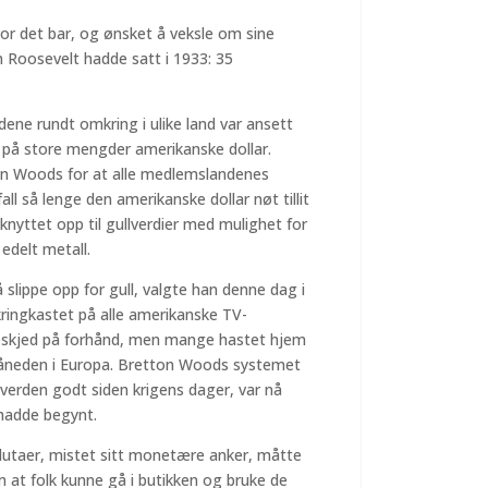
vor det bar, og ønsket å veksle om sine
om Roosevelt hadde satt i 1933: 35
e rundt omkring i ulike land var ansett
tt på store mengder amerikanske dollar.
tton Woods for at alle medlemslandenes
fall så lenge den amerikanske dollar nøt tillit
 knyttet opp til gullverdier med mulighet for
 edelt metall.
slippe opp for gull, valgte han denne dag i
 kringkastet på alle amerikanske TV-
 beskjed på forhånd, men mange hastet hjem
emåneden i Europa. Bretton Woods systemet
verden godt siden krigens dager, var nå
 hadde begynt.
lutaer, mistet sitt monetære anker, måtte
 at folk kunne gå i butikken og bruke de