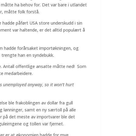
måtte ha behov for. Det var bare i utlandet
 måtte folk forstå.
e hadde påført USA store underskudd i sin
ment var haltende, er det alltid populært å
om hadde forårsaket importøkningen, og
ll trengte han en syndebukk.
e. Antall offentlige ansatte måtte ned! Som
este medarbeidere.
is unemployed anyway, so it won’t hurt
se ble frakoblingen av dollar fra gull
 lønninger, samt en ny særtoll på alle
er på det meste av importvarer ble det
guleirngene og tollen var fjernet.
oner er at økonomien hadde for mye