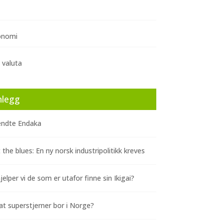
onomi
 valuta
nlegg
ndte Endaka
 the blues: En ny norsk industripolitikk kreves
elper vi de som er utafor finne sin Ikigai?
at superstjerner bor i Norge?