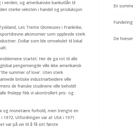
 i verden, og amerikanske bankutlån til
En somme
ed den sterke veksten i handel og produksjon
yskland, Les Trente Glorieuses i Frankrike,
eksportdrevne økonomier som opplevde sterk
De hvesend
dustrier. Dollar som ble omvekslet til lokal
alt.
problemene startet. Her de ga rot til alle
 global pengemengde ville ikke amerikansk
 ‘the summer of love’. Uten sterk
nnede britiske industriarbeidere ville
ens de franske studinene ville beholdt
 frislepp fikk vi ukontrollert pris- og
mi og monetære forhold, men trengte en
g i 1972. Utfordringen var at USA i 1971
 var på vei til å få sitt første