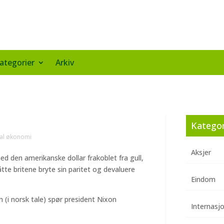
ategorier
Arkiv
Kategor
nal økonomi
Aksjer
ed den amerikanske dollar frakoblet fra gull,
tte britene bryte sin paritet og devaluere
Eindom
(i norsk tale) spør president Nixon
Internasj