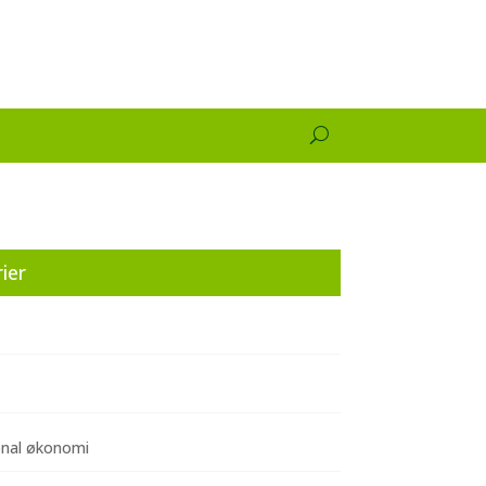
ier
onal økonomi