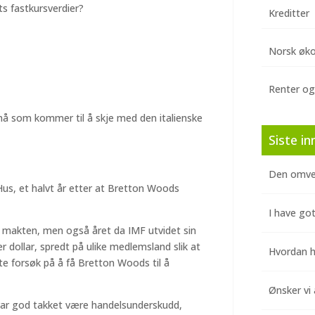
s fastkursverdier?
Kreditter
Norsk øk
Renter og
 nå som kommer til å skje med den italienske
Siste in
Den omve
Hus, et halvt år etter at Bretton Woods
I have got
l makten, men også året da IMF utvidet sin
r dollar, spredt på ulike medlemsland slik at
Hvordan hj
te forsøk på å få Bretton Woods til å
Ønsker vi 
 var god takket være handelsunderskudd,