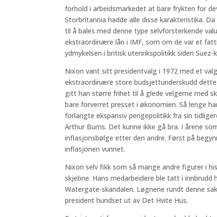
forhold i arbeidsmarkedet at bare frykten for de
Storbritannia hadde alle disse karakteristika. D
til å bales med denne type selvforsterkende val
ekstraordinære lån i IMF, som om de var et fatt
ydmykelsen i britisk utenrikspolitikk siden Suez-k
Nixon vant sitt presidentvalg i 1972 med et val
ekstraordinære store budsjettunderskudd dette 
gitt han større frihet til å glede velgerne med
bare forverret presset i økonomien. Så lenge ha
forlangte ekspansiv pengepolitikk fra sin tidlige
Arthur Burns. Det kunne ikke gå bra. I årene som
inflasjonsbølge etter den andre. Først på begy
inflasjonen vunnet.
Nixon selv fikk som så mange andre figurer i his
skjebne. Hans medarbeidere ble tatt i innbrudd 
Watergate-skandalen. Løgnene rundt denne sak
president hundset ut av Det Hvite Hus.