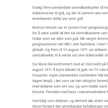
Stadig flere utenlandske sentralbanksjefer så h
dollarreserver til gull, og det til samme rate s
amerikanske dollar per unse gull.
Bretton Woods var et system hvor pengemengden
for å være solide all den tid sentralbankene sa
Dollar som var sikre som gull. Slik sørget Bre
pengesystemer nøt tillit i sine hjemland, i hvert 
globalt. Og frem til 15 august 1971 var dollaren
sentralbanker til å veksle om sine dollarsedler til
Da Nixon ble konfrontert med at USA holdt på å 
august 1971 å bryte båndet til gull i en TV-tale
Stasjoner. Ingen utenlandske statsledere fikk
dagen derpå, i det som var den viktigste feri
med dollaren som sitt nav, og som hadde tjent 
historie. Perioden med kaos i valutamarkedene
Samtidig som dollaren, og dermed alle andre va
Nixon forsikre den amerikanske befolkningen om