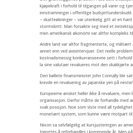
kjøpekraft i forhold til tilgangen på varer og t
innstramninger i offentlige budsjettunderskudd
– skatteøkninger – var utenkelig gitt at en ha
stormskritt. Man forsøkte seg med et inntektspo
men amerikansk økonomi var altfor kompleks til
Andre land var altfor fragmenterte, og militært
annet enn ved avisintervjuer. Det reelle problem
kostnadsmessig konkurranseevne sett i forhold 
la sine valutaer revalueres mot den skakkjørte a
Den bøllete finansminister John Connally ble sat
krevde en revaluering av japanske yen på neste
Europeerne ønsket heller ikke å revaluere, men l
organisasjon. Derfor måtte de forhandle med am
svak posisjon. Noe som viste med all tydelighet
monetært system, som kunne være motpart til 
Nixon sa selvfølgelig at kursjusteringen av ame
trengtes å reforhandles i kommende år. Men på