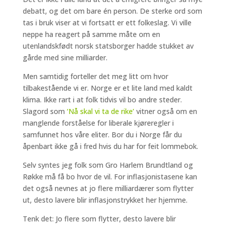
debatt, og det om bare én person. De sterke ord som
tas i bruk viser at vi fortsatt er ett folkeslag. Vi ville
neppe ha reagert på samme måte om en
utenlandskfødt norsk statsborger hadde stukket av
gårde med sine milliarder.
Men samtidig forteller det meg litt om hvor
tilbakestående vi er. Norge er et lite land med kaldt
klima. Ikke rart i at folk tidvis vil bo andre steder.
Slagord som
‘Nå skal vi ta de rike’
vitner også om en
manglende forståelse for liberale kjøreregler i
samfunnet hos våre eliter. Bor du i Norge får du
åpenbart ikke gå i fred hvis du har for feit lommebok.
Selv syntes jeg folk som Gro Harlem Brundtland og
Røkke må få bo hvor de vil. For inflasjonistasene kan
det også nevnes at jo flere milliardærer som flytter
ut, desto lavere blir inflasjonstrykket her hjemme.
Tenk det: Jo flere som flytter, desto lavere blir