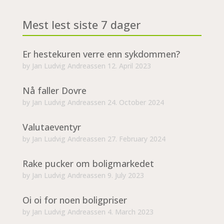
Mest lest siste 7 dager
Er hestekuren verre enn sykdommen?
by
Jan Ludvig Andreassen
12. April 2023
Nå faller Dovre
by
Jan Ludvig Andreassen
24. October 2024
Valutaeventyr
by
Jan Ludvig Andreassen
27. February 2024
Rake pucker om boligmarkedet
by
Jan Ludvig Andreassen
9. July 2023
Oi oi for noen boligpriser
by
Jan Ludvig Andreassen
4. March 2023