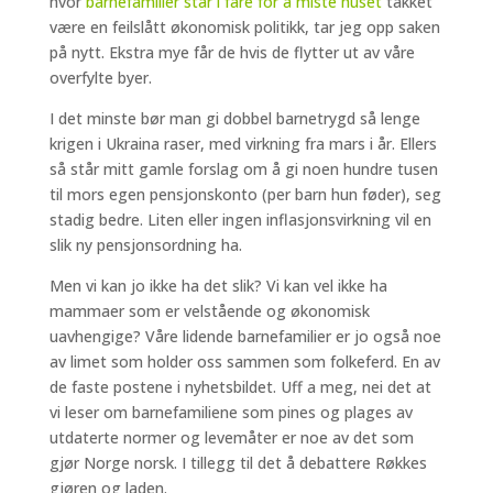
hvor
barnefamilier står i fare for å miste huset
takket
være en feilslått økonomisk politikk, tar jeg opp saken
på nytt. Ekstra mye får de hvis de flytter ut av våre
overfylte byer.
I det minste bør man gi dobbel barnetrygd så lenge
krigen i Ukraina raser, med virkning fra mars i år. Ellers
så står mitt gamle forslag om å gi noen hundre tusen
til mors egen pensjonskonto (per barn hun føder), seg
stadig bedre. Liten eller ingen inflasjonsvirkning vil en
slik ny pensjonsordning ha.
Men vi kan jo ikke ha det slik? Vi kan vel ikke ha
mammaer som er velstående og økonomisk
uavhengige? Våre lidende barnefamilier er jo også noe
av limet som holder oss sammen som folkeferd. En av
de faste postene i nyhetsbildet. Uff a meg, nei det at
vi leser om barnefamiliene som pines og plages av
utdaterte normer og levemåter er noe av det som
gjør Norge norsk. I tillegg til det å debattere Røkkes
gjøren og laden.