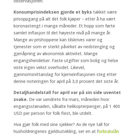
observasjonen.
Konsumprisindeksen gjorde et byks
takket være
prisoppgang på alt det folk kjøper – etter å ha vært
koronastengt i mange måneder. Et hopp som førte
samlet inflasjon til det høyeste nivå på mange år.
Mange av prishoppene kan tilskrives varer og
tjenester som er sterkt påvirket av nedstenging og
gjenåpning av økonomisk aktivitet. Mange
engangshendelser. Faste utgifter som bolig og helse
viste ingen vekst overhodet. Likevel,
gjennomsnittanslag for kjerneinflasjonen steg etter
denne noteringen for april på 3,0 prosent det siste år.
Detaljhandelstall for april var på sin side uventet
svake.
De var uendrete fra mars, måneden hvor
engangsstønaden, såkalte helikopterpenger, på 1 400
USD per person for folk flest, ble utdelt.
Hva gjør folk med sine sjekker? Av de nye tall for
husholdningenes gjeldsutvikling, ser en at f
orbrukslån