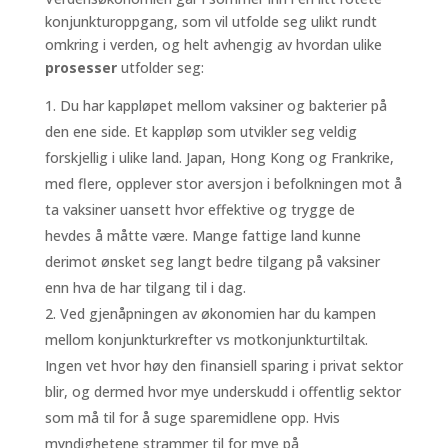
konjunkturoppgang, som vil utfolde seg ulikt rundt
omkring i verden, og helt avhengig av hvordan ulike
prosesser
utfolder seg:
Du har kappløpet mellom vaksiner og bakterier på
den ene side. Et kappløp som utvikler seg veldig
forskjellig i ulike land. Japan, Hong Kong og Frankrike,
med flere, opplever stor aversjon i befolkningen mot å
ta vaksiner uansett hvor effektive og trygge de
hevdes å måtte være. Mange fattige land kunne
derimot ønsket seg langt bedre tilgang på vaksiner
enn hva de har tilgang til i dag.
Ved gjenåpningen av økonomien har du kampen
mellom konjunkturkrefter vs motkonjunkturtiltak.
Ingen vet hvor høy den finansiell sparing i privat sektor
blir, og dermed hvor mye underskudd i offentlig sektor
som må til for å suge sparemidlene opp. Hvis
myndighetene strammer til for mye på