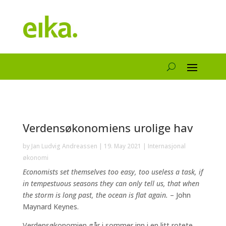
Verdensøkonomiens urolige hav
by
Jan Ludvig Andreassen
|
19. May 2021
|
Internasjonal
økonomi
Economists set themselves too easy, too useless a task, if
in tempestuous seasons they can only tell us, that when
the storm is long past, the ocean is flat again.
– John
Maynard Keynes.
Verdensøkonomien går i sommer inn i en litt rotete