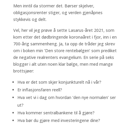
Men inntil da stormer det. Børser skjelver,
obligasjonsrenter stiger, og verden gjenåpnes
stykkevis og delt.
Vel, her vil jeg prøve å sette Lasarus-året 2021, som
kom etter det dødbringende koronaåret i fjor, inn i en
700-årig sammenheng. Ja, ta opp de tråder jeg skrev
om i boken min ‘Den store rentebølgen’ som prediket
de negative realrenters evangelium. En serie på seks
blogger i alt uten noen klar bølge, men med mange
brottsjøer:
Hva er det som skjer konjunkturelt nå i vår?
Er inflasjonsfaren reell?
Hva vet vi i dag om hvordan ‘den nye normalen’ ser
ut?
Hva kommer sentralbankene til å gjøre?
Hva bør du gjøre med investeringene dine?