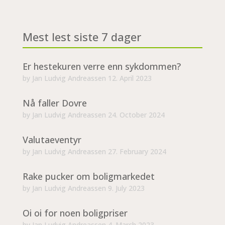
Mest lest siste 7 dager
Er hestekuren verre enn sykdommen?
by
Jan Ludvig Andreassen
12. April 2023
Nå faller Dovre
by
Jan Ludvig Andreassen
24. October 2024
Valutaeventyr
by
Jan Ludvig Andreassen
27. February 2024
Rake pucker om boligmarkedet
by
Jan Ludvig Andreassen
9. July 2023
Oi oi for noen boligpriser
by
Jan Ludvig Andreassen
4. March 2023