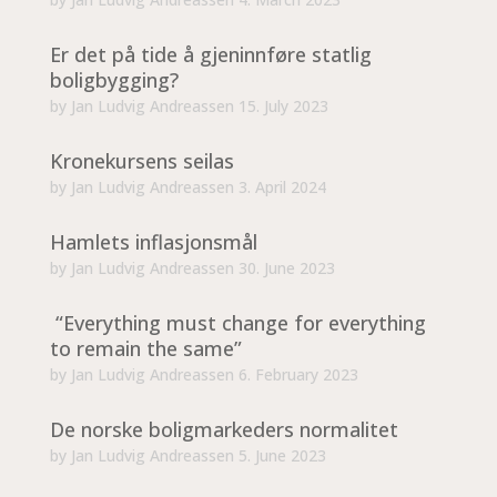
Er det på tide å gjeninnføre statlig
boligbygging?
by
Jan Ludvig Andreassen
15. July 2023
Kronekursens seilas
by
Jan Ludvig Andreassen
3. April 2024
Hamlets inflasjonsmål
by
Jan Ludvig Andreassen
30. June 2023
“Everything must change for everything
to remain the same”
by
Jan Ludvig Andreassen
6. February 2023
De norske boligmarkeders normalitet
by
Jan Ludvig Andreassen
5. June 2023