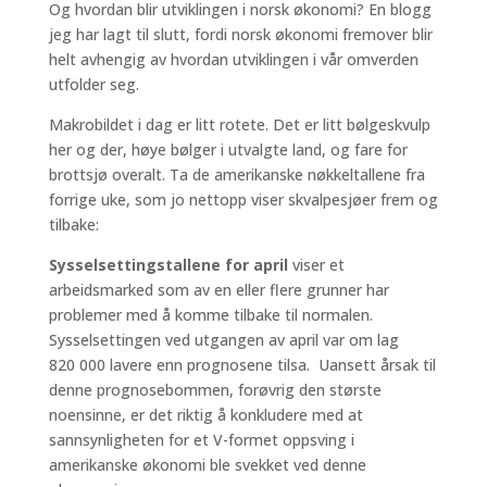
Og hvordan blir utviklingen i norsk økonomi? En blogg
jeg har lagt til slutt, fordi norsk økonomi fremover blir
helt avhengig av hvordan utviklingen i vår omverden
utfolder seg.
Makrobildet i dag er litt rotete. Det er litt bølgeskvulp
her og der, høye bølger i utvalgte land, og fare for
brottsjø overalt. Ta de amerikanske nøkkeltallene fra
forrige uke, som jo nettopp viser skvalpesjøer frem og
tilbake:
Sysselsettingstallene for april
viser et
arbeidsmarked som av en eller flere grunner har
problemer med å komme tilbake til normalen.
Sysselsettingen ved utgangen av april var om lag
820 000 lavere enn prognosene tilsa. Uansett årsak til
denne prognosebommen, forøvrig den største
noensinne, er det riktig å konkludere med at
sannsynligheten for et V-formet oppsving i
amerikanske økonomi ble svekket ved denne