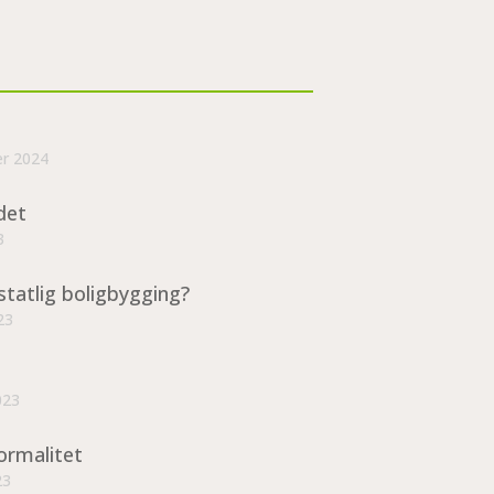
er 2024
det
3
statlig boligbygging?
23
023
ormalitet
23