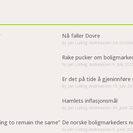
?
Nå faller Dovre
by
Jan Ludvig Andreassen
24. Octob
Rake pucker om boligmarke
by
Jan Ludvig Andreassen
9. July 202
Er det på tide å gjeninnføre 
by
Jan Ludvig Andreassen
15. July 20
Hamlets inflasjonsmål
by
Jan Ludvig Andreassen
30. June 2
ing to remain the same”
De norske boligmarkeders n
by
Jan Ludvig Andreassen
5. June 20