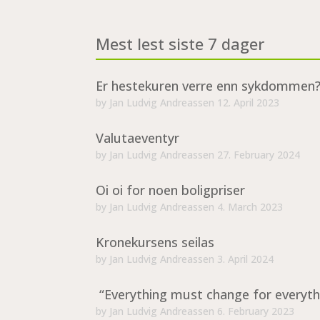
Mest lest siste 7 dager
Er hestekuren verre enn sykdommen
by
Jan Ludvig Andreassen
12. April 2023
Valutaeventyr
by
Jan Ludvig Andreassen
27. February 2024
Oi oi for noen boligpriser
by
Jan Ludvig Andreassen
4. March 2023
Kronekursens seilas
by
Jan Ludvig Andreassen
3. April 2024
“Everything must change for everyth
by
Jan Ludvig Andreassen
6. February 2023