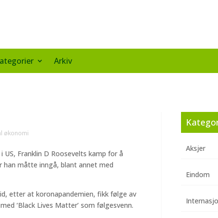
ategorier
Arkiv
Kategor
al økonomi
Aksjer
i US, Franklin D Roosevelts kamp for å
r han måtte inngå, blant annet med
Eindom
tid, etter at koronapandemien, fikk følge av
Internasj
, med ‘Black Lives Matter’ som følgesvenn.