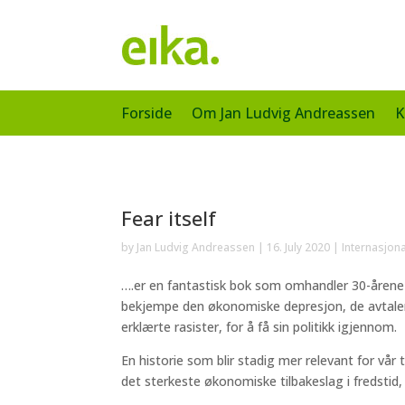
Forside
Om Jan Ludvig Andreassen
K
Fear itself
by
Jan Ludvig Andreassen
|
16. July 2020
|
Internasjon
….er en fantastisk bok som omhandler 30-årene 
bekjempe den økonomiske depresjon, de avtale
erklærte rasister, for å få sin politikk igjennom.
En historie som blir stadig mer relevant for vår 
det sterkeste økonomiske tilbakeslag i fredstid