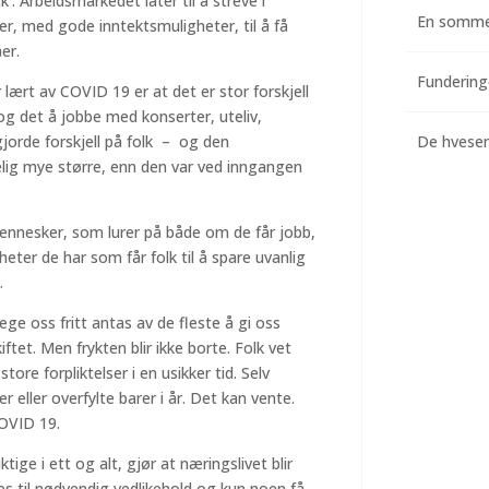
k’. Arbeidsmarkedet later til å streve i
En somme
, med gode inntektsmuligheter, til å få
er.
r lært av COVID 19 er at det er stor forskjell
og det å jobbe med konserter, uteliv,
jorde forskjell på folk – og den
De hvesend
delig mye større, enn den var ved inngangen
ennesker, som lurer på både om de får jobb,
eter de har som får folk til å spare uvanlig
.
ege oss fritt antas av de fleste å gi oss
ftet. Men frykten blir ikke borte. Folk vet
re forpliktelser i en usikker tid. Selv
r eller overfylte barer i år. Det kan vente.
 COVID 19.
ige i ett og alt, gjør at næringslivet blir
es til nødvendig vedlikehold og kun noen få