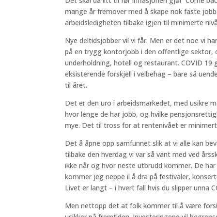
Det skal da litt til før inflasjonen gjør ‘Come bac
mange år fremover med å skape nok faste jobber
arbeidsledigheten tilbake igjen til minimerte nivå
Nye deltidsjobber vil vi får. Men er det noe vi ha
på en trygg kontorjobb i den offentlige sektor, 
underholdning, hotell og restaurant. COVID 19 g
eksisterende forskjell i velbehag – bare så uen
til året.
Det er den uro i arbeidsmarkedet, med usikre m
hvor lenge de har jobb, og hvilke pensjonsrettigh
mye. Det til tross for at rentenivået er minimert
Det å åpne opp samfunnet slik at vi alle kan bev
tilbake den hverdag vi var så vant med ved årsski
ikke når og hvor neste utbrudd kommer. De har sto
kommer jeg neppe il å dra på festivaler, konserte
Livet er langt – i hvert fall hvis du slipper unna
Men nettopp det at folk kommer til å være forsikt
usikker på fremtiden. Investeringene vil begrens