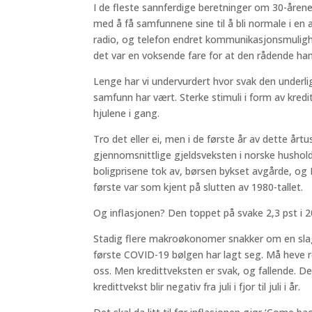
I de fleste sannferdige beretninger om 30-åre
med å få samfunnene sine til å bli normale i en 
radio, og telefon endret kommunikasjonsmulighe
det var en voksende fare for at den rådende hand
Lenge har vi undervurdert hvor svak den underl
samfunn har vært. Sterke stimuli i form av kred
hjulene i gang.
Tro det eller ei, men i de første år av dette årt
gjennomsnittlige gjeldsveksten i norske husholdn
boligprisene tok av, børsen bykset avgårde, og 
første var som kjent på slutten av 1980-tallet.
Og inflasjonen? Den toppet på svake 2,3 pst i 2
Stadig flere makroøkonomer snakker om en sla
første COVID-19 bølgen har lagt seg. Må heve r
oss. Men kredittveksten er svak, og fallende. 
kredittvekst blir negativ fra juli i fjor til juli i år