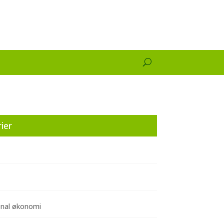
ier
onal økonomi