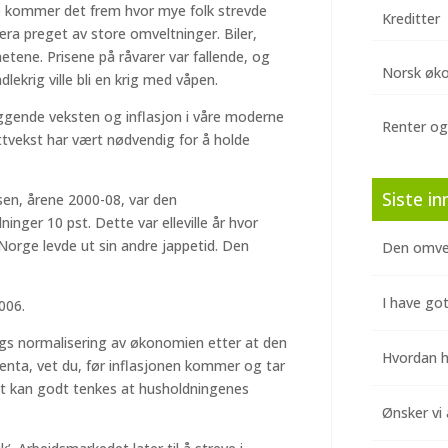
ne kommer det frem hvor mye folk strevde
Kreditter
æra preget av store omveltninger. Biler,
tene. Prisene på råvarer var fallende, og
Norsk øk
lekrig ville bli en krig med våpen.
iggende veksten og inflasjon i våre moderne
Renter og
ittvekst har vært nødvendig for å holde
Siste in
usen, årene 2000-08, var den
inger 10 pst. Dette var elleville år hvor
Norge levde ut sin andre jappetid. Den
Den omve
I have got
006.
gs normalisering av økonomien etter at den
Hvordan hj
enta, vet du, før inflasjonen kommer og tar
Det kan godt tenkes at husholdningenes
.
Ønsker vi 