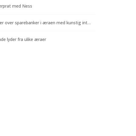
rprat med Ness
Funderinger over sparebanker i æraen med kunstig intelligens
e lyder fra ulike æraer