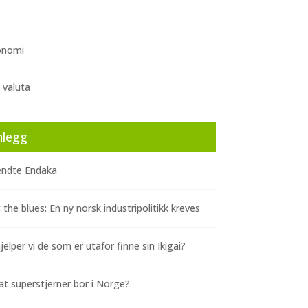
onomi
 valuta
nlegg
ndte Endaka
 the blues: En ny norsk industripolitikk kreves
elper vi de som er utafor finne sin Ikigai?
at superstjerner bor i Norge?