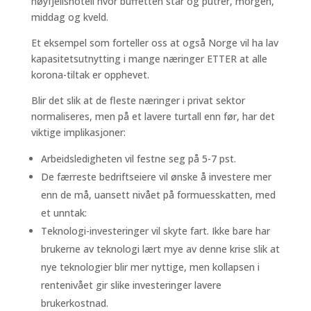
høyfjellshotell hvor buffetten står og putrer, morgen,
middag og kveld.
Et eksempel som forteller oss at også Norge vil ha lav
kapasitetsutnytting i mange næringer ETTER at alle
korona-tiltak er opphevet.
Blir det slik at de fleste næringer i privat sektor
normaliseres, men på et lavere turtall enn før, har det
viktige implikasjoner:
Arbeidsledigheten vil festne seg på 5-7 pst.
De færreste bedriftseiere vil ønske å investere mer
enn de må, uansett nivået på formuesskatten, med
et unntak:
Teknologi-investeringer vil skyte fart. Ikke bare har
brukerne av teknologi lært mye av denne krise slik at
nye teknologier blir mer nyttige, men kollapsen i
rentenivået gir slike investeringer lavere
brukerkostnad.