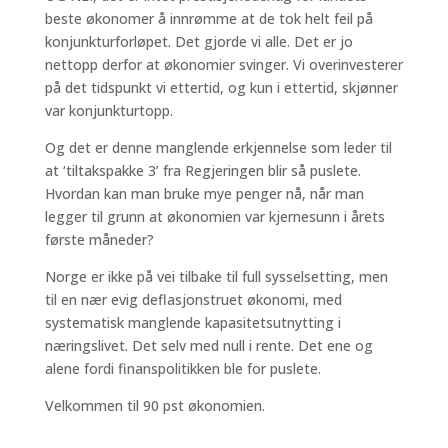
beste økonomer å innrømme at de tok helt feil på
konjunkturforløpet. Det gjorde vi alle. Det er jo
nettopp derfor at økonomier svinger. Vi overinvesterer
på det tidspunkt vi ettertid, og kun i ettertid, skjønner
var konjunkturtopp.
Og det er denne manglende erkjennelse som leder til
at ‘tiltakspakke 3’ fra Regjeringen blir så puslete.
Hvordan kan man bruke mye penger nå, når man
legger til grunn at økonomien var kjernesunn i årets
første måneder?
Norge er ikke på vei tilbake til full sysselsetting, men
til en nær evig deflasjonstruet økonomi, med
systematisk manglende kapasitetsutnytting i
næringslivet. Det selv med null i rente. Det ene og
alene fordi finanspolitikken ble for puslete.
Velkommen til 90 pst økonomien.