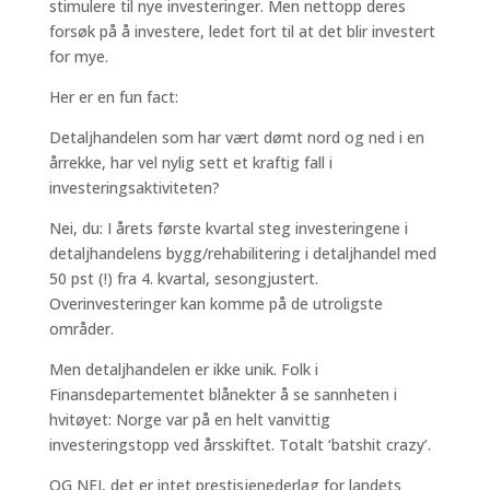
stimulere til nye investeringer. Men nettopp deres
forsøk på å investere, ledet fort til at det blir investert
for mye.
Her er en fun fact:
Detaljhandelen som har vært dømt nord og ned i en
årrekke, har vel nylig sett et kraftig fall i
investeringsaktiviteten?
Nei, du: I årets første kvartal steg investeringene i
detaljhandelens bygg/rehabilitering i detaljhandel med
50 pst (!) fra 4. kvartal, sesongjustert.
Overinvesteringer kan komme på de utroligste
områder.
Men detaljhandelen er ikke unik. Folk i
Finansdepartementet blånekter å se sannheten i
hvitøyet: Norge var på en helt vanvittig
investeringstopp ved årsskiftet. Totalt ‘batshit crazy’.
OG NEI, det er intet prestisjenederlag for landets