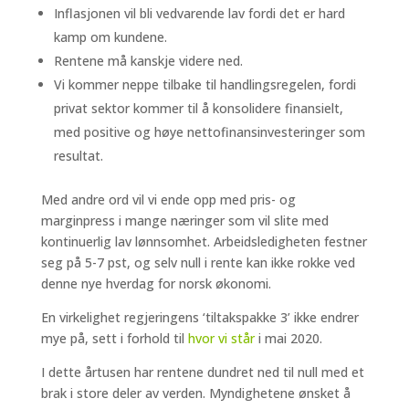
Inflasjonen vil bli vedvarende lav fordi det er hard
kamp om kundene.
Rentene må kanskje videre ned.
Vi kommer neppe tilbake til handlingsregelen, fordi
privat sektor kommer til å konsolidere finansielt,
med positive og høye nettofinansinvesteringer som
resultat.
Med andre ord vil vi ende opp med pris- og
marginpress i mange næringer som vil slite med
kontinuerlig lav lønnsomhet. Arbeidsledigheten festner
seg på 5-7 pst, og selv null i rente kan ikke rokke ved
denne nye hverdag for norsk økonomi.
En virkelighet regjeringens ‘tiltakspakke 3’ ikke endrer
mye på, sett i forhold til
hvor vi står
i mai 2020.
I dette årtusen har rentene dundret ned til null med et
brak i store deler av verden. Myndighetene ønsket å