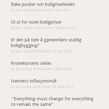
Rake pucker om boligmarkedet
by
Jan Ludvig Andreassen
9. July 2023
Oi oi for noen boligpriser
by
Jan Ludvig Andreassen
4. March 2023
Er det på tide å gjeninnføre statlig
boligbygging?
by
Jan Ludvig Andreassen
15. July 2023
Kronekursens seilas
by
Jan Ludvig Andreassen
3. April 2024
Hamlets inflasjonsmål
by
Jan Ludvig Andreassen
30. June 2023
“Everything must change for everything
to remain the same”