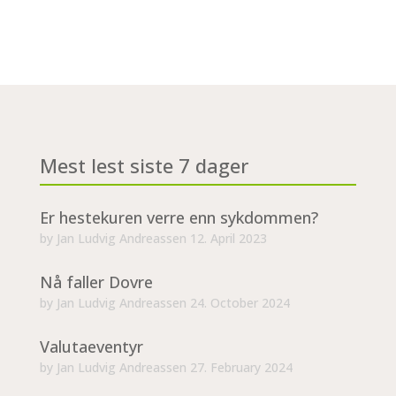
Mest lest siste 7 dager
Er hestekuren verre enn sykdommen?
by
Jan Ludvig Andreassen
12. April 2023
Nå faller Dovre
by
Jan Ludvig Andreassen
24. October 2024
Valutaeventyr
by
Jan Ludvig Andreassen
27. February 2024