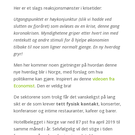
Her er et slags reaksjonsmønster i krisetider:
Utgangspunktet er høykonjunktur (slik vi hadde ved
slutten av fjoråret) som avløses av en krise, denne gang
koronakrisen. Myndighetene griper etter hvert inn med
rentekutt og andre stimuli for å hjelpe økonomien
tilbake til noe som ligner normalt gjenge. En ny hverdag
gryr!
Men her kommer noen gjetninger på hvordan denne
nye hverdag blir i Norge, med forslag om hva
politikerne kan gjøre. Inspirert av denne
videoen fra
Economist
. Den er veldig bra!
De sektorene som trolig får det vanskeligst på lang
sikt er de som krever
tett fysisk kontakt
, konserter,
konferanser og intime restauranter, kafeer og barer.
Hotellbelegget i Norge var ned 87 pst fra april 2019 til
samme måned i år. Selvfølgelig vil det stige i tiden