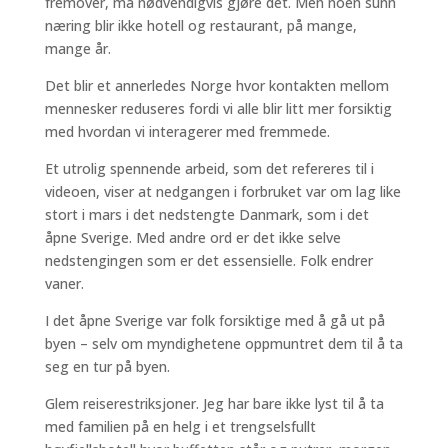
fremover, må nødvendigvis gjøre det. Men noen sunn
næring blir ikke hotell og restaurant, på mange,
mange år.
Det blir et annerledes Norge hvor kontakten mellom
mennesker reduseres fordi vi alle blir litt mer forsiktig
med hvordan vi interagerer med fremmede.
Et utrolig spennende arbeid, som det refereres til i
videoen, viser at nedgangen i forbruket var om lag like
stort i mars i det nedstengte Danmark, som i det
åpne Sverige. Med andre ord er det ikke selve
nedstengingen som er det essensielle. Folk endrer
vaner.
I det åpne Sverige var folk forsiktige med å gå ut på
byen – selv om myndighetene oppmuntret dem til å ta
seg en tur på byen.
Glem reiserestriksjoner. Jeg har bare ikke lyst til å ta
med familien på en helg i et trengselsfullt