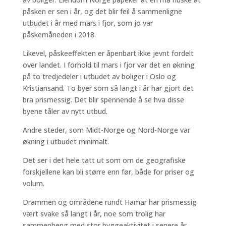
påsken er sen i år, og det blir feil å sammenligne
utbudet i år med mars i fjor, som jo var
påskemåneden i 2018.
Likevel, påskeeffekten er åpenbart ikke jevnt fordelt
over landet. I forhold til mars i fjor var det en økning
på to tredjedeler i utbudet av boliger i Oslo og
Kristiansand. To byer som så langt i år har gjort det
bra prismessig. Det blir spennende å se hva disse
byene tåler av nytt utbud.
Andre steder, som Midt-Norge og Nord-Norge var
økning i utbudet minimalt.
Det ser i det hele tatt ut som om de geografiske
forskjellene kan bli større enn før, både for priser og
volum.
Drammen og områdene rundt Hamar har prismessig
vært svake så langt i år, noe som trolig har
sammenheng med stor byggeaktivitet i senere år.