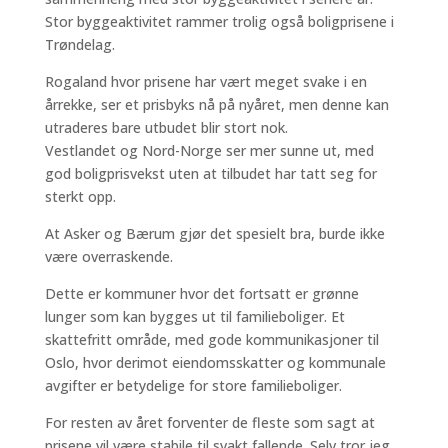
Stor byggeaktivitet rammer trolig også boligprisene i
Trøndelag.
Rogaland hvor prisene har vært meget svake i en
årrekke, ser et prisbyks nå på nyåret, men denne kan
utraderes bare utbudet blir stort nok.
Vestlandet og Nord-Norge ser mer sunne ut, med
god boligprisvekst uten at tilbudet har tatt seg for
sterkt opp.
At Asker og Bærum gjør det spesielt bra, burde ikke
være overraskende.
Dette er kommuner hvor det fortsatt er grønne
lunger som kan bygges ut til familieboliger. Et
skattefritt område, med gode kommunikasjoner til
Oslo, hvor derimot eiendomsskatter og kommunale
avgifter er betydelige for store familieboliger.
For resten av året forventer de fleste som sagt at
prisene vil være stabile til svakt fallende. Selv tror jeg