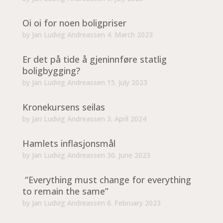
Oi oi for noen boligpriser
by
Jan Ludvig Andreassen
4. March 2023
Er det på tide å gjeninnføre statlig
boligbygging?
by
Jan Ludvig Andreassen
15. July 2023
Kronekursens seilas
by
Jan Ludvig Andreassen
3. April 2024
Hamlets inflasjonsmål
by
Jan Ludvig Andreassen
30. June 2023
“Everything must change for everything
to remain the same”
by
Jan Ludvig Andreassen
6. February 2023