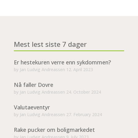
Mest lest siste 7 dager
Er hestekuren verre enn sykdommen?
by
Jan Ludvig Andreassen
12. April 2023
Nå faller Dovre
by
Jan Ludvig Andreassen
24. October 2024
Valutaeventyr
by
Jan Ludvig Andreassen
27. February 2024
Rake pucker om boligmarkedet
by
Jan Ludvig Andreassen
9. July 2023