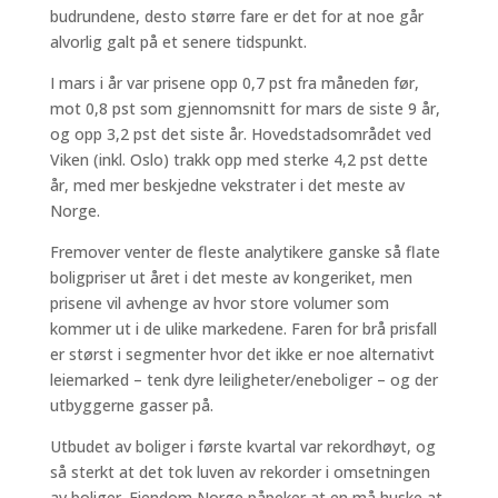
budrundene, desto større fare er det for at noe går
alvorlig galt på et senere tidspunkt.
I mars i år var prisene opp 0,7 pst fra måneden før,
mot 0,8 pst som gjennomsnitt for mars de siste 9 år,
og opp 3,2 pst det siste år. Hovedstadsområdet ved
Viken (inkl. Oslo) trakk opp med sterke 4,2 pst dette
år, med mer beskjedne vekstrater i det meste av
Norge.
Fremover venter de fleste analytikere ganske så flate
boligpriser ut året i det meste av kongeriket, men
prisene vil avhenge av hvor store volumer som
kommer ut i de ulike markedene. Faren for brå prisfall
er størst i segmenter hvor det ikke er noe alternativt
leiemarked – tenk dyre leiligheter/eneboliger – og der
utbyggerne gasser på.
Utbudet av boliger i første kvartal var rekordhøyt, og
så sterkt at det tok luven av rekorder i omsetningen
av boliger. Eiendom Norge påpeker at en må huske at