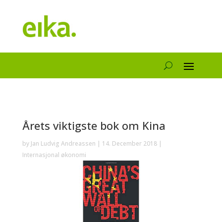
Årets viktigste bok om Kina
by
Jan Ludvig Andreassen
|
14. December 2018
|
Internasjonal økonomi