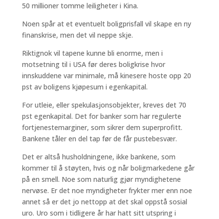
50 millioner tomme leiligheter i Kina.
Noen spår at et eventuelt boligprisfall vil skape en ny
finanskrise, men det vil neppe skje.
Riktignok vil tapene kunne bli enorme, men i
motsetning til i USA før deres boligkrise hvor
innskuddene var minimale, må kinesere hoste opp 20
pst av boligens kjøpesum i egenkapital.
For utleie, eller spekulasjonsobjekter, kreves det 70
pst egenkapital. Det for banker som har regulerte
fortjenestemarginer, som sikrer dem superprofitt.
Bankene tåler en del tap før de får pustebesvær.
Det er altså husholdningene, ikke bankene, som
kommer til å støyten, hvis og når boligmarkedene går
på en smell. Noe som naturlig gjør myndighetene
nervøse. Er det noe myndigheter frykter mer enn noe
annet så er det jo nettopp at det skal oppstå sosial
uro. Uro som i tidligere år har hatt sitt utspring i