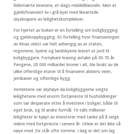
feilernærte kinesere, et slags middelklasseliv. Men et
gjeldsfinansiert liv i grå byer med likeartede
skyskrapere av leilighetskomplekser.
For hjertet av boken er en fortelling om boligbygging
og gjeldsoppbygging. En fortelling hvor finansieringen
av Kinas vekst var helt avhengig av at staten,
regionene, byene og landsbyene leaset ut jord til
boligbyggere. Fornybare leasing-avtaler på 30-70 år.
Pengene, 20 000 milliarder kroner i alt, ble brukt av de
ulike offentlige etater til å finansiere alskens veier,
jernbaner og offentlige bygg.
Inntektene var skyhøye da boligbyggerne solgte
leilighetene med enorm fortjeneste til husholdninger
som var desperate etter å investere i boliger, både til
eget bruk, og til andre formål. 10-talls millioner
leiligheter er kjøpt av investorer med tanke på å selge
videre med fortjeneste i senere år. Utleie er det ikke så
nøye med. De står ofte tomme. I dag er det om lag