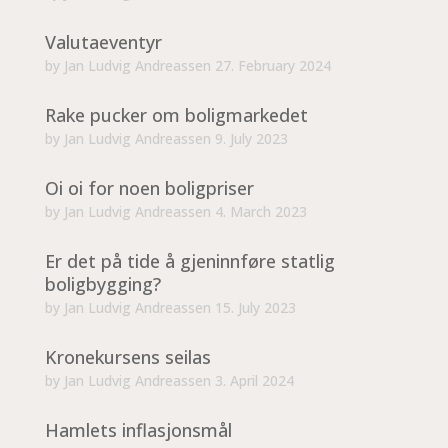
Valutaeventyr
by
Jan Ludvig Andreassen
27. February 2024
Rake pucker om boligmarkedet
by
Jan Ludvig Andreassen
9. July 2023
Oi oi for noen boligpriser
by
Jan Ludvig Andreassen
4. March 2023
Er det på tide å gjeninnføre statlig
boligbygging?
by
Jan Ludvig Andreassen
15. July 2023
Kronekursens seilas
by
Jan Ludvig Andreassen
3. April 2024
Hamlets inflasjonsmål