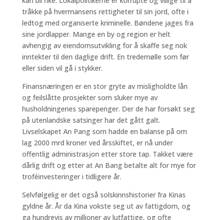
kan bli rike. Lokalpolitikerne er korrupte og villige til å
tråkke på hvermansens rettigheter til sin jord, ofte i
ledtog med organiserte kriminelle. Bøndene jages fra
sine jordlapper. Mange en by og region er helt
avhengig av eiendomsutvikling for å skaffe seg nok
inntekter til den daglige drift. En tredemølle som før
eller siden vil gå i stykker.
Finansnæringen er en stor gryte av misligholdte lån
og feilslåtte prosjekter som sluker mye av
husholdningenes sparepenger. Der de har forsøkt seg
på utenlandske satsinger har det gått galt.
Livselskapet An Pang som hadde en balanse på om
lag 2000 mrd kroner ved årsskiftet, er nå under
offentlig administrasjon etter store tap. Takket være
dårlig drift og etter at An Bang betalte alt for mye for
troféinvesteringer i tidligere år.
Selvfølgelig er det også solskinnshistorier fra Kinas
gyldne år. År da Kina vokste seg ut av fattigdom, og
ga hundrevis av millioner av lutfattige, og ofte