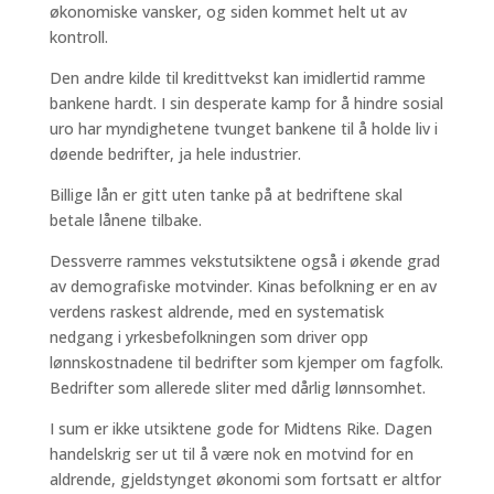
økonomiske vansker, og siden kommet helt ut av
kontroll.
Den andre kilde til kredittvekst kan imidlertid ramme
bankene hardt. I sin desperate kamp for å hindre sosial
uro har myndighetene tvunget bankene til å holde liv i
døende bedrifter, ja hele industrier.
Billige lån er gitt uten tanke på at bedriftene skal
betale lånene tilbake.
Dessverre rammes vekstutsiktene også i økende grad
av demografiske motvinder. Kinas befolkning er en av
verdens raskest aldrende, med en systematisk
nedgang i yrkesbefolkningen som driver opp
lønnskostnadene til bedrifter som kjemper om fagfolk.
Bedrifter som allerede sliter med dårlig lønnsomhet.
I sum er ikke utsiktene gode for Midtens Rike. Dagen
handelskrig ser ut til å være nok en motvind for en
aldrende, gjeldstynget økonomi som fortsatt er altfor