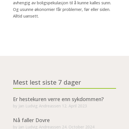
avhengig av boligspekulasjon til å kunne kalles sunn.
Og usunne økonomier får problemer, før eller siden.
Alltid uansett.
Mest lest siste 7 dager
Er hestekuren verre enn sykdommen?
by
Jan Ludvig Andreassen
12. April 2023
Nå faller Dovre
by
Jan Ludvig Andreassen
24. October 2024