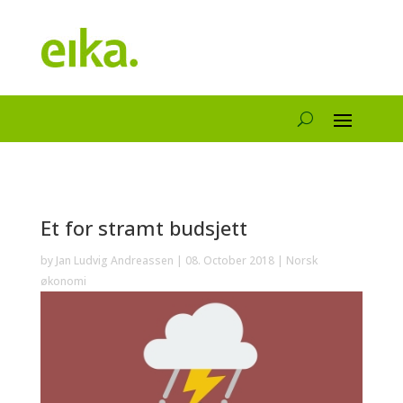
Et for stramt budsjett
by
Jan Ludvig Andreassen
|
08. October 2018
|
Norsk
økonomi