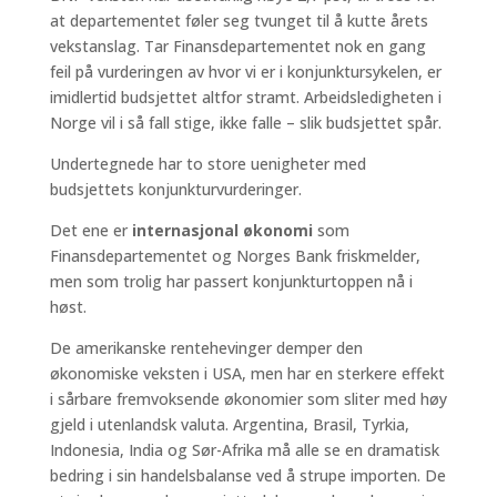
at departementet føler seg tvunget til å kutte årets
vekstanslag. Tar Finansdepartementet nok en gang
feil på vurderingen av hvor vi er i konjunktursykelen, er
imidlertid budsjettet altfor stramt. Arbeidsledigheten i
Norge vil i så fall stige, ikke falle – slik budsjettet spår.
Undertegnede har to store uenigheter med
budsjettets konjunkturvurderinger.
Det ene er
internasjonal økonomi
som
Finansdepartementet og Norges Bank friskmelder,
men som trolig har passert konjunkturtoppen nå i
høst.
De amerikanske rentehevinger demper den
økonomiske veksten i USA, men har en sterkere effekt
i sårbare fremvoksende økonomier som sliter med høy
gjeld i utenlandsk valuta. Argentina, Brasil, Tyrkia,
Indonesia, India og Sør-Afrika må alle se en dramatisk
bedring i sin handelsbalanse ved å strupe importen. De