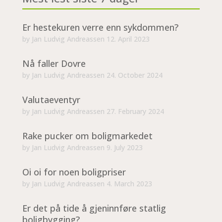
Er hestekuren verre enn sykdommen?
by
Jan Ludvig Andreassen
12. April 2023
Nå faller Dovre
by
Jan Ludvig Andreassen
24. October 2024
Valutaeventyr
by
Jan Ludvig Andreassen
27. February 2024
Rake pucker om boligmarkedet
by
Jan Ludvig Andreassen
9. July 2023
Oi oi for noen boligpriser
by
Jan Ludvig Andreassen
4. March 2023
Er det på tide å gjeninnføre statlig
boligbygging?