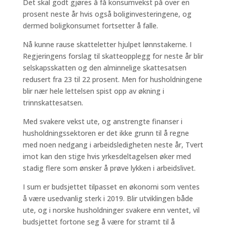
Det skal godt gjøres å få konsumvekst på over en
prosent neste år hvis også boliginvesteringene, og
dermed boligkonsumet fortsetter å falle.
Nå kunne rause skatteletter hjulpet lønnstakerne. I
Regjeringens forslag til skatteopplegg for neste år blir
selskapsskatten og den alminnelige skattesatsen
redusert fra 23 til 22 prosent. Men for husholdningene
blir nær hele lettelsen spist opp av økning i
trinnskattesatsen.
Med svakere vekst ute, og anstrengte finanser i
husholdningssektoren er det ikke grunn til å regne
med noen nedgang i arbeidsledigheten neste år, Tvert
imot kan den stige hvis yrkesdeltagelsen øker med
stadig flere som ønsker å prøve lykken i arbeidslivet.
I sum er budsjettet tilpasset en økonomi som ventes
å være usedvanlig sterk i 2019. Blir utviklingen både
ute, og i norske husholdninger svakere enn ventet, vil
budsjettet fortone seg å være for stramt til å