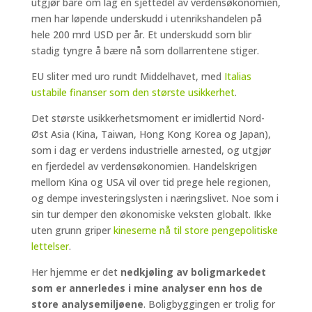
utgjør bare om lag en sjettedel av verdensøkonomien,
men har løpende underskudd i utenrikshandelen på
hele 200 mrd USD per år. Et underskudd som blir
stadig tyngre å bære nå som dollarrentene stiger.
EU sliter med uro rundt Middelhavet, med
Italias
ustabile finanser som den største usikkerhet
.
Det største usikkerhetsmoment er imidlertid Nord-
Øst Asia (Kina, Taiwan, Hong Kong Korea og Japan),
som i dag er verdens industrielle arnested, og utgjør
en fjerdedel av verdensøkonomien. Handelskrigen
mellom Kina og USA vil over tid prege hele regionen,
og dempe investeringslysten i næringslivet. Noe som i
sin tur demper den økonomiske veksten globalt. Ikke
uten grunn griper
kineserne nå til store pengepolitiske
lettelser
.
Her hjemme er det
nedkjøling av boligmarkedet
som er annerledes i mine analyser enn hos de
store analysemiljøene
. Boligbyggingen er trolig for