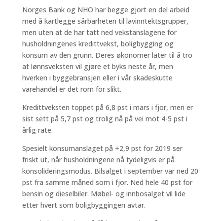
Norges Bank og NHO har begge gjort en del arbeid
med å kartlegge sårbarheten til lavinntektsgrupper,
men uten at de har tatt ned vekstanslagene for
husholdningenes kredittvekst, boligbygging og
konsum av den grunn. Deres økonomer later til å tro
at lønnsveksten vil gjøre et byks neste år, men
hverken i byggebransjen eller i vår skadeskutte
varehandel er det rom for slikt.
Kredittveksten toppet på 6,8 pst i mars i fjor, men er
sist sett på 5,7 pst og trolig nå på vei mot 4-5 pst i
årlig rate.
Spesielt konsumanslaget på +2,9 pst for 2019 ser
friskt ut, når husholdningene nå tydeligvis er på
konsolideringsmodus. Bilsalget i september var ned 20
pst fra samme måned som i fjor. Ned hele 40 pst for
bensin og dieselbiler. Møbel- og innbosalget vil lide
etter hvert som boligbyggingen avtar.