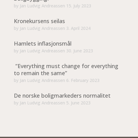
by
Jan Ludvig Andreassen
15. July 2023
Kronekursens seilas
by
Jan Ludvig Andreassen
3. April 2024
Hamlets inflasjonsmål
by
Jan Ludvig Andreassen
30. June 2023
“Everything must change for everything
to remain the same”
by
Jan Ludvig Andreassen
6. February 2023
De norske boligmarkeders normalitet
by
Jan Ludvig Andreassen
5. June 2023