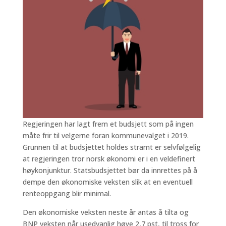
Regjeringen har lagt frem et budsjett som på ingen
måte frir til velgerne foran kommunevalget i 2019.
Grunnen til at budsjettet holdes stramt er selvfølgelig
at regjeringen tror norsk økonomi er i en veldefinert
høykonjunktur. Statsbudsjettet bør da innrettes på å
dempe den økonomiske veksten slik at en eventuell
renteoppgang blir minimal.
Den økonomiske veksten neste år antas å tilta og
BNP veksten når usedvanlig høye 2,7 pst, til tross for