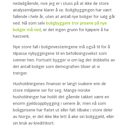
nedadgående, noe jeg er i stuss på at ikke de store
analysemiljøene klarer å se. Boligbyggingen har vært
fallende i hele år, uten at antall nye boliger for salg går
ned. Nå som selv
boligbyggere tror prisene på nye
boliger må ned
, er det ingen grunn for kjøpere å ha
hastverk.
Nye store fall i boliginvesteringene må også til for å
tilpasse nybyggingene til en befolkningsvekst som
svinner hen. Fortsatt bygger vi om lag det dobbelte av
det antall boliger som demografien tilsier at vi
trenger.
Husholdningenes finanser er langt svakere enn de
store miljøene ser for seg. Mange norske
husholdninger har holdt det gående takket være en
enorm gjeldsoppbygging i senere år, men nå som
boligprisene har flatet ut eller falt tilbake i store deler
av Norge, er det ikke like lett å øke sin boliggjeld, eller
sin bruk av kredittkort.