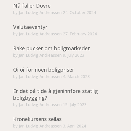
Nå faller Dovre
by
Jan Ludvig Andreassen
24. October 2024
Valutaeventyr
by
Jan Ludvig Andreassen
27. February 2024
Rake pucker om boligmarkedet
by
Jan Ludvig Andreassen
9. July 2023
Oi oi for noen boligpriser
by
Jan Ludvig Andreassen
4. March 2023
Er det på tide å gjeninnføre statlig
boligbygging?
by
Jan Ludvig Andreassen
15. July 2023
Kronekursens seilas
by
Jan Ludvig Andreassen
3. April 2024