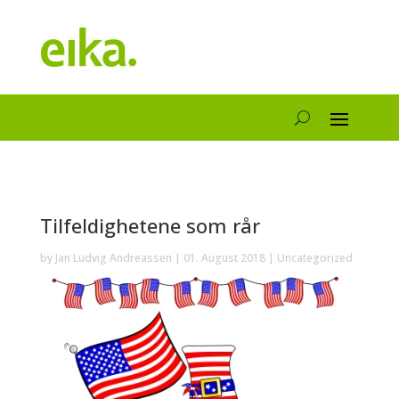
Tilfeldighetene som rår
by
Jan Ludvig Andreassen
|
01. August 2018
|
Uncategorized