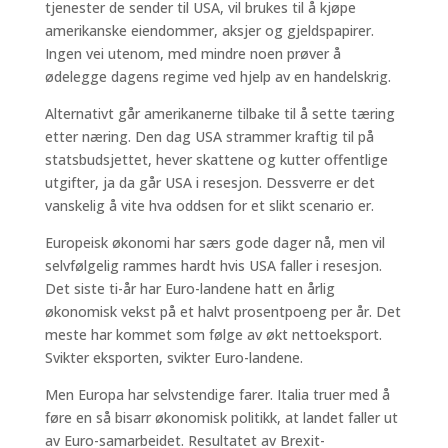
tjenester de sender til USA, vil brukes til å kjøpe
amerikanske eiendommer, aksjer og gjeldspapirer.
Ingen vei utenom, med mindre noen prøver å
ødelegge dagens regime ved hjelp av en handelskrig.
Alternativt går amerikanerne tilbake til å sette tæring
etter næring. Den dag USA strammer kraftig til på
statsbudsjettet, hever skattene og kutter offentlige
utgifter, ja da går USA i resesjon. Dessverre er det
vanskelig å vite hva oddsen for et slikt scenario er.
Europeisk økonomi har særs gode dager nå, men vil
selvfølgelig rammes hardt hvis USA faller i resesjon.
Det siste ti-år har Euro-landene hatt en årlig
økonomisk vekst på et halvt prosentpoeng per år. Det
meste har kommet som følge av økt nettoeksport.
Svikter eksporten, svikter Euro-landene.
Men Europa har selvstendige farer. Italia truer med å
føre en så bisarr økonomisk politikk, at landet faller ut
av Euro-samarbeidet. Resultatet av Brexit-