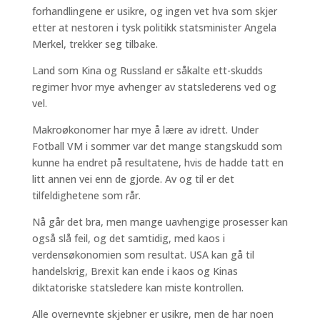
forhandlingene er usikre, og ingen vet hva som skjer
etter at nestoren i tysk politikk statsminister Angela
Merkel, trekker seg tilbake.
Land som Kina og Russland er såkalte ett-skudds
regimer hvor mye avhenger av statslederens ved og
vel.
Makroøkonomer har mye å lære av idrett. Under
Fotball VM i sommer var det mange stangskudd som
kunne ha endret på resultatene, hvis de hadde tatt en
litt annen vei enn de gjorde. Av og til er det
tilfeldighetene som rår.
Nå går det bra, men mange uavhengige prosesser kan
også slå feil, og det samtidig, med kaos i
verdensøkonomien som resultat. USA kan gå til
handelskrig, Brexit kan ende i kaos og Kinas
diktatoriske statsledere kan miste kontrollen.
Alle overnevnte skjebner er usikre, men de har noen