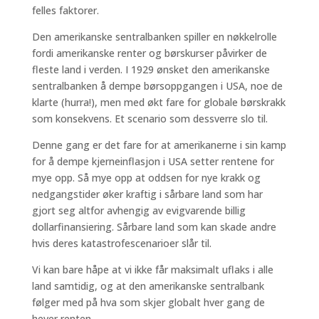
felles faktorer.
Den amerikanske sentralbanken spiller en nøkkelrolle
fordi amerikanske renter og børskurser påvirker de
fleste land i verden. I 1929 ønsket den amerikanske
sentralbanken å dempe børsoppgangen i USA, noe de
klarte (hurra!), men med økt fare for globale børskrakk
som konsekvens. Et scenario som dessverre slo til.
Denne gang er det fare for at amerikanerne i sin kamp
for å dempe kjerneinflasjon i USA setter rentene for
mye opp. Så mye opp at oddsen for nye krakk og
nedgangstider øker kraftig i sårbare land som har
gjort seg altfor avhengig av evigvarende billig
dollarfinansiering. Sårbare land som kan skade andre
hvis deres katastrofescenarioer slår til.
Vi kan bare håpe at vi ikke får maksimalt uflaks i alle
land samtidig, og at den amerikanske sentralbank
følger med på hva som skjer globalt hver gang de
hever renten.