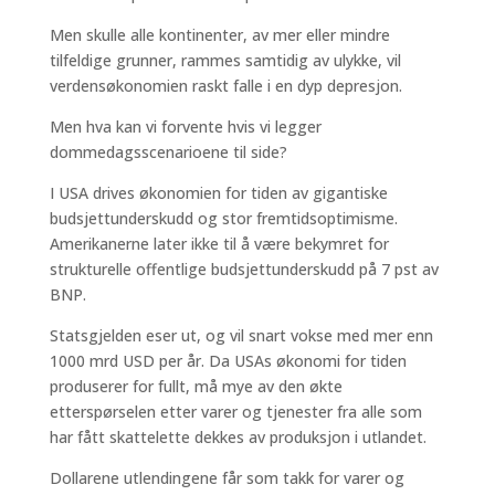
Men skulle alle kontinenter, av mer eller mindre
tilfeldige grunner, rammes samtidig av ulykke, vil
verdensøkonomien raskt falle i en dyp depresjon.
Men hva kan vi forvente hvis vi legger
dommedagsscenarioene til side?
I USA drives økonomien for tiden av gigantiske
budsjettunderskudd og stor fremtidsoptimisme.
Amerikanerne later ikke til å være bekymret for
strukturelle offentlige budsjettunderskudd på 7 pst av
BNP.
Statsgjelden eser ut, og vil snart vokse med mer enn
1000 mrd USD per år. Da USAs økonomi for tiden
produserer for fullt, må mye av den økte
etterspørselen etter varer og tjenester fra alle som
har fått skattelette dekkes av produksjon i utlandet.
Dollarene utlendingene får som takk for varer og