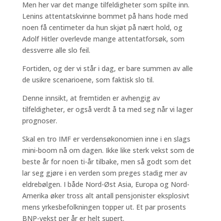
Men her var det mange tilfeldigheter som spilte inn.
Lenins attentatskvinne bommet på hans hode med
noen få centimeter da hun skjøt på nært hold, og
Adolf Hitler overlevde mange attentatforsøk, som
dessverre alle slo feil.
Fortiden, og der vi står i dag, er bare summen av alle
de usikre scenarioene, som faktisk slo til.
Denne innsikt, at fremtiden er avhengig av
tilfeldigheter, er også verdt å ta med seg når vi lager
prognoser.
Skal en tro IMF er verdensøkonomien inne i en slags
mini-boom nå om dagen. Ikke like sterk vekst som de
beste år for noen ti-år tilbake, men så godt som det
lar seg gjøre i en verden som preges stadig mer av
eldrebølgen. I både Nord-Øst Asia, Europa og Nord-
Amerika øker tross alt antall pensjonister eksplosivt
mens yrkesbefolkningen topper ut. Et par prosents
BNP-vekst per år er helt supert.