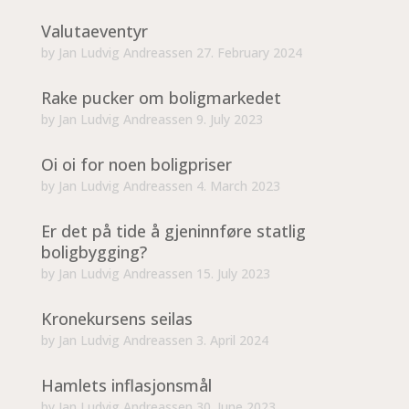
Valutaeventyr
by
Jan Ludvig Andreassen
27. February 2024
Rake pucker om boligmarkedet
by
Jan Ludvig Andreassen
9. July 2023
Oi oi for noen boligpriser
by
Jan Ludvig Andreassen
4. March 2023
Er det på tide å gjeninnføre statlig
boligbygging?
by
Jan Ludvig Andreassen
15. July 2023
Kronekursens seilas
by
Jan Ludvig Andreassen
3. April 2024
Hamlets inflasjonsmål
by
Jan Ludvig Andreassen
30. June 2023