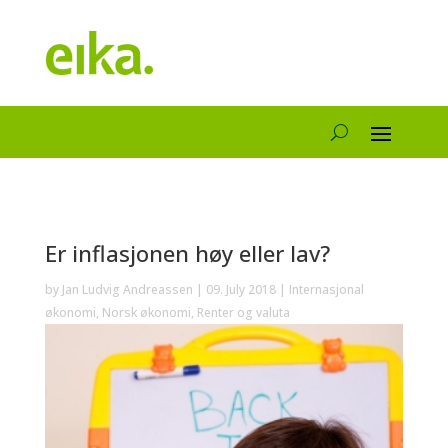
Er inflasjonen høy eller lav?
by
Jan Ludvig Andreassen
|
09. July 2018
|
Internasjonal
økonomi
,
Norsk økonomi
,
Renter og valuta