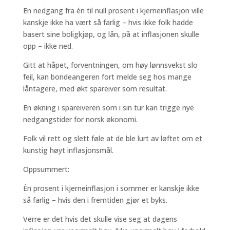
En nedgang fra én til null prosent i kjerneinflasjon ville
kanskje ikke ha vært så farlig – hvis ikke folk hadde
basert sine boligkjøp, og lån, på at inflasjonen skulle
opp – ikke ned.
Gitt at håpet, forventningen, om høy lønnsvekst slo
feil, kan bondeangeren fort melde seg hos mange
låntagere, med økt spareiver som resultat.
En økning i spareiveren som i sin tur kan trigge nye
nedgangstider for norsk økonomi.
Folk vil rett og slett føle at de ble lurt av løftet om et
kunstig høyt inflasjonsmål.
Oppsummert:
Èn prosent i kjerneinflasjon i sommer er kanskje ikke
så farlig – hvis den i fremtiden gjør et byks.
Verre er det hvis det skulle vise seg at dagens