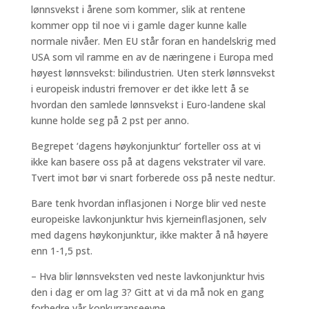
lønnsvekst i årene som kommer, slik at rentene
kommer opp til noe vi i gamle dager kunne kalle
normale nivåer. Men EU står foran en handelskrig med
USA som vil ramme en av de næringene i Europa med
høyest lønnsvekst: bilindustrien. Uten sterk lønnsvekst
i europeisk industri fremover er det ikke lett å se
hvordan den samlede lønnsvekst i Euro-landene skal
kunne holde seg på 2 pst per anno.
Begrepet ‘dagens høykonjunktur’ forteller oss at vi
ikke kan basere oss på at dagens vekstrater vil vare.
Tvert imot bør vi snart forberede oss på neste nedtur.
Bare tenk hvordan inflasjonen i Norge blir ved neste
europeiske lavkonjunktur hvis kjerneinflasjonen, selv
med dagens høykonjunktur, ikke makter å nå høyere
enn 1-1,5 pst.
– Hva blir lønnsveksten ved neste lavkonjunktur hvis
den i dag er om lag 3? Gitt at vi da må nok en gang
forbedre vår konkurranseevne.