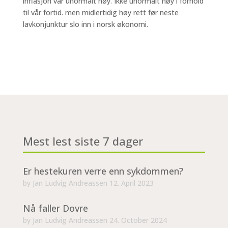
inflasjon var unormalt høy. Ikke unormalt høy i forhold
til vår fortid. men midlertidig høy rett før neste
lavkonjunktur slo inn i norsk økonomi.
Mest lest siste 7 dager
Er hestekuren verre enn sykdommen?
by
Jan Ludvig Andreassen
12. April 2023
Nå faller Dovre
by
Jan Ludvig Andreassen
24. October 2024