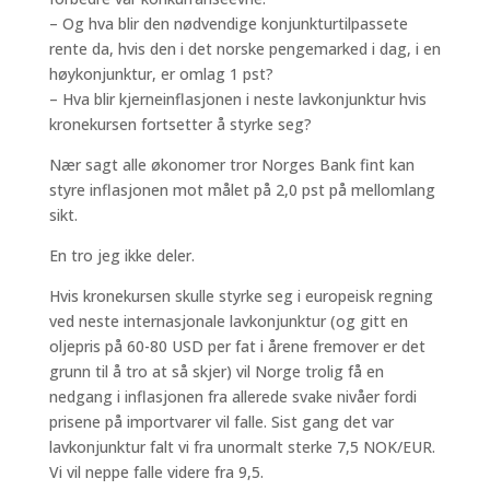
– Og hva blir den nødvendige konjunkturtilpassete
rente da, hvis den i det norske pengemarked i dag, i en
høykonjunktur, er omlag 1 pst?
– Hva blir kjerneinflasjonen i neste lavkonjunktur hvis
kronekursen fortsetter å styrke seg?
Nær sagt alle økonomer tror Norges Bank fint kan
styre inflasjonen mot målet på 2,0 pst på mellomlang
sikt.
En tro jeg ikke deler.
Hvis kronekursen skulle styrke seg i europeisk regning
ved neste internasjonale lavkonjunktur (og gitt en
oljepris på 60-80 USD per fat i årene fremover er det
grunn til å tro at så skjer) vil Norge trolig få en
nedgang i inflasjonen fra allerede svake nivåer fordi
prisene på importvarer vil falle. Sist gang det var
lavkonjunktur falt vi fra unormalt sterke 7,5 NOK/EUR.
Vi vil neppe falle videre fra 9,5.