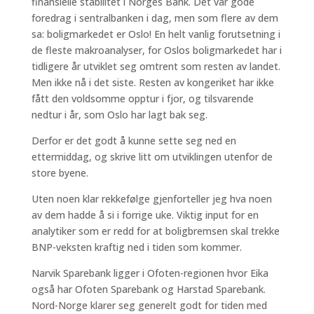
finansielle stabilitet i Norges Bank. Det var gode
foredrag i sentralbanken i dag, men som flere av dem
sa: boligmarkedet er Oslo! En helt vanlig forutsetning i
de fleste makroanalyser, for Oslos boligmarkedet har i
tidligere år utviklet seg omtrent som resten av landet.
Men ikke nå i det siste. Resten av kongeriket har ikke
fått den voldsomme opptur i fjor, og tilsvarende
nedtur i år, som Oslo har lagt bak seg.
Derfor er det godt å kunne sette seg ned en
ettermiddag, og skrive litt om utviklingen utenfor de
store byene.
Uten noen klar rekkefølge gjenforteller jeg hva noen
av dem hadde å si i forrige uke. Viktig input for en
analytiker som er redd for at boligbremsen skal trekke
BNP-veksten kraftig ned i tiden som kommer.
Narvik Sparebank ligger i Ofoten-regionen hvor Eika
også har Ofoten Sparebank og Harstad Sparebank.
Nord-Norge klarer seg generelt godt for tiden med