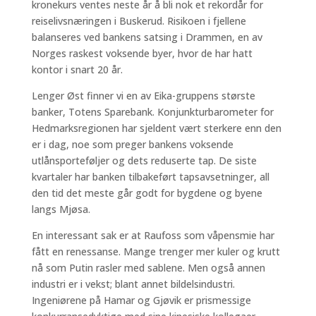
kronekurs ventes neste år å bli nok et rekordår for
reiselivsnæringen i Buskerud. Risikoen i fjellene
balanseres ved bankens satsing i Drammen, en av
Norges raskest voksende byer, hvor de har hatt
kontor i snart 20 år.
Lenger Øst finner vi en av Eika-gruppens største
banker, Totens Sparebank. Konjunkturbarometer for
Hedmarksregionen har sjeldent vært sterkere enn den
er i dag, noe som preger bankens voksende
utlånsporteføljer og dets reduserte tap. De siste
kvartaler har banken tilbakeført tapsavsetninger, all
den tid det meste går godt for bygdene og byene
langs Mjøsa.
En interessant sak er at Raufoss som våpensmie har
fått en renessanse. Mange trenger mer kuler og krutt
nå som Putin rasler med sablene. Men også annen
industri er i vekst; blant annet bildelsindustri.
Ingeniørene på Hamar og Gjøvik er prismessige