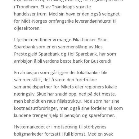
i Trondheim. Et av Trøndelags største
handelssentrum. Med sin havn er den også velegnet
for Midt-Norges omfangsrike leverandørindustri til
oljesektoren.
I fjellheimen finner vi mange Eika-banker. Skue
Sparebank som er en sammenslåing av Nes
Prestegjeld Sparebank og Hol Sparebank, har som
ambisjon å bli verdens beste bank for Buskerud!
En ambisjon som går igjen der lokalbanker blir
sammenslått, det å være den foretrukne
samarbeidspartner for fylkets eller regioners lokale
næringsliv. Skue har snudd opp, ned på det meste,
men beholdt en raus filialstruktur. Noe som har sine
kostnadsutfordringer, men også sine fordeler nå som
kundene trenger hjelp til pensjon og spareformer.
Hyttemarkedet er i motsetning til storbyenes
boligmarkeder fortsatt i full blomst. Med en svak