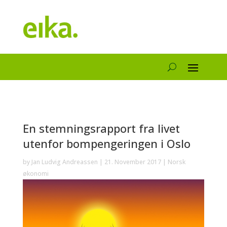
En stemningsrapport fra livet
utenfor bompengeringen i Oslo
by
Jan Ludvig Andreassen
|
21. November 2017
|
Norsk
økonomi