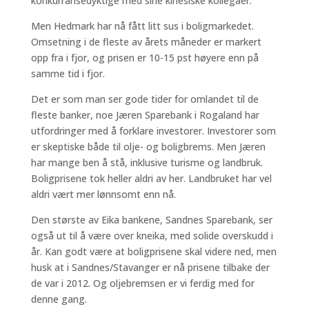
konkurransedyktige med sine kinesiske kollegaer.
Men Hedmark har nå fått litt sus i boligmarkedet.
Omsetning i de fleste av årets måneder er markert
opp fra i fjor, og prisen er 10-15 pst høyere enn på
samme tid i fjor.
Det er som man ser gode tider for omlandet til de
fleste banker, noe Jæren Sparebank i Rogaland har
utfordringer med å forklare investorer. Investorer som
er skeptiske både til olje- og boligbrems. Men Jæren
har mange ben å stå, inklusive turisme og landbruk.
Boligprisene tok heller aldri av her. Landbruket har vel
aldri vært mer lønnsomt enn nå.
Den største av Eika bankene, Sandnes Sparebank, ser
også ut til å være over kneika, med solide overskudd i
år. Kan godt være at boligprisene skal videre ned, men
husk at i Sandnes/Stavanger er nå prisene tilbake der
de var i 2012. Og oljebremsen er vi ferdig med for
denne gang.