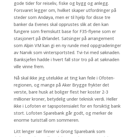
gode tider for reiseliv, fiske og bygg og anlegg.
Forsvaret legger om, hvilket skaper utfordringer på
steder som Andøya, men er til hjelp for disse tre
banker da Evenes skal opprustes slik at den kan
fungere som fremskutt base for F35-flyene som er
stasjonert på Ørlandet. Satsinger på arrangement
som Alpin VM kan gi en ny runde med oppgraderinger
av Narvik som vintersportsted. Tvi-tvi med søknaden.
Banksjefen hadde i hvert fall stor tro på at søknaden
ville vinne frem.
Nå skal ikke jeg utelukke at ting kan feile i Ofoten-
regionen, og mange på Aker Brygge frykter det
verste, bare husk at boliger flest her koster 2-3
millioner kroner, betydelig under teknisk verdi. Heller
ikke i Lofoten er tapspotensialet for en forsiktig bank
stort. Lofoten Sparebank går godt, og merker de
enorme turisttall om sommeren.
Litt lenger sør finner vi Grong Sparebank som