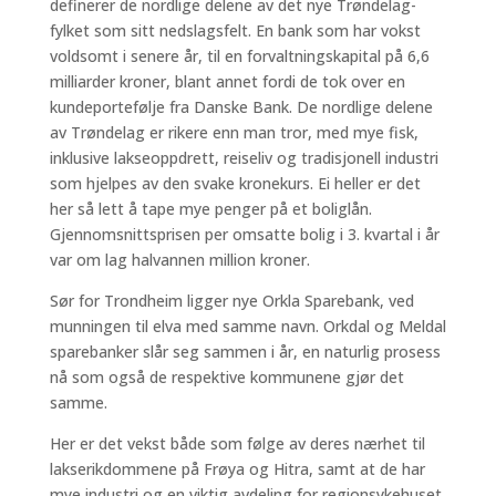
definerer de nordlige delene av det nye Trøndelag-
fylket som sitt nedslagsfelt. En bank som har vokst
voldsomt i senere år, til en forvaltningskapital på 6,6
milliarder kroner, blant annet fordi de tok over en
kundeportefølje fra Danske Bank. De nordlige delene
av Trøndelag er rikere enn man tror, med mye fisk,
inklusive lakseoppdrett, reiseliv og tradisjonell industri
som hjelpes av den svake kronekurs. Ei heller er det
her så lett å tape mye penger på et boliglån.
Gjennomsnittsprisen per omsatte bolig i 3. kvartal i år
var om lag halvannen million kroner.
Sør for Trondheim ligger nye Orkla Sparebank, ved
munningen til elva med samme navn. Orkdal og Meldal
sparebanker slår seg sammen i år, en naturlig prosess
nå som også de respektive kommunene gjør det
samme.
Her er det vekst både som følge av deres nærhet til
lakserikdommene på Frøya og Hitra, samt at de har
mye industri og en viktig avdeling for regionsykehuset