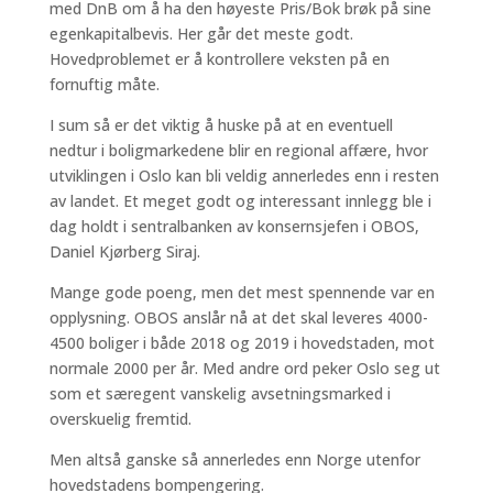
med DnB om å ha den høyeste Pris/Bok brøk på sine
egenkapitalbevis. Her går det meste godt.
Hovedproblemet er å kontrollere veksten på en
fornuftig måte.
I sum så er det viktig å huske på at en eventuell
nedtur i boligmarkedene blir en regional affære, hvor
utviklingen i Oslo kan bli veldig annerledes enn i resten
av landet. Et meget godt og interessant innlegg ble i
dag holdt i sentralbanken av konsernsjefen i OBOS,
Daniel Kjørberg Siraj.
Mange gode poeng, men det mest spennende var en
opplysning. OBOS anslår nå at det skal leveres 4000-
4500 boliger i både 2018 og 2019 i hovedstaden, mot
normale 2000 per år. Med andre ord peker Oslo seg ut
som et særegent vanskelig avsetningsmarked i
overskuelig fremtid.
Men altså ganske så annerledes enn Norge utenfor
hovedstadens bompengering.