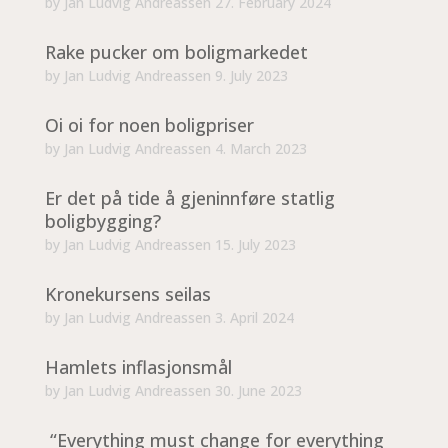
by
Jan Ludvig Andreassen
27. February 2024
Rake pucker om boligmarkedet
by
Jan Ludvig Andreassen
9. July 2023
Oi oi for noen boligpriser
by
Jan Ludvig Andreassen
4. March 2023
Er det på tide å gjeninnføre statlig
boligbygging?
by
Jan Ludvig Andreassen
15. July 2023
Kronekursens seilas
by
Jan Ludvig Andreassen
3. April 2024
Hamlets inflasjonsmål
by
Jan Ludvig Andreassen
30. June 2023
“Everything must change for everything