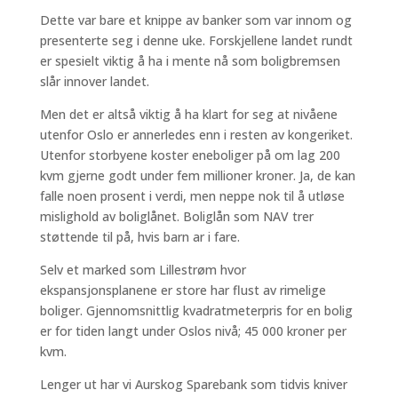
Dette var bare et knippe av banker som var innom og
presenterte seg i denne uke. Forskjellene landet rundt
er spesielt viktig å ha i mente nå som boligbremsen
slår innover landet.
Men det er altså viktig å ha klart for seg at nivåene
utenfor Oslo er annerledes enn i resten av kongeriket.
Utenfor storbyene koster eneboliger på om lag 200
kvm gjerne godt under fem millioner kroner. Ja, de kan
falle noen prosent i verdi, men neppe nok til å utløse
mislighold av boliglånet. Boliglån som NAV trer
støttende til på, hvis barn ar i fare.
Selv et marked som Lillestrøm hvor
ekspansjonsplanene er store har flust av rimelige
boliger. Gjennomsnittlig kvadratmeterpris for en bolig
er for tiden langt under Oslos nivå; 45 000 kroner per
kvm.
Lenger ut har vi Aurskog Sparebank som tidvis kniver