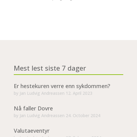
Mest lest siste 7 dager
Er hestekuren verre enn sykdommen?
by
Jan Ludvig Andreassen
12. April 2023
Nå faller Dovre
by
Jan Ludvig Andreassen
24. October 2024
Valutaeventyr