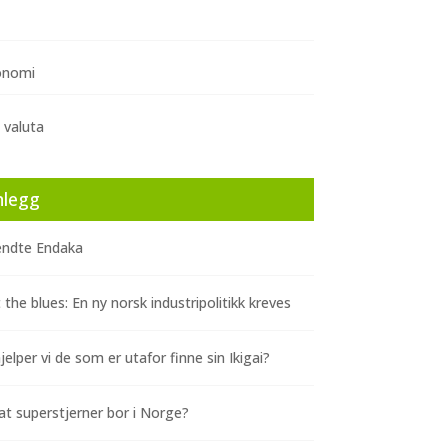
onomi
 valuta
nlegg
ndte Endaka
 the blues: En ny norsk industripolitikk kreves
elper vi de som er utafor finne sin Ikigai?
at superstjerner bor i Norge?