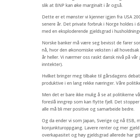
slik at BNP kan øke marginalt i år også.
Dette er et mønster vi kjenner igjen fra USA 20
senere år. Det private forbruk i Norge holdes i 
med en eksploderende gjeldsgrad i husholdning
Norske banker må være seg bevisst de farer so
nå, hvor den økonomiske veksten i all hovedsak er
år heller. Vi nærmer oss raskt dansk nivå på vå
inntekter).
Hvilket bringer meg tilbake til gårsdagens debat
produktive i en lang rekke næringer. Våre politik
Men det er bare ikke mulig å se at politikerne våre,
foreslå inngrep som kan flytte fjell. Det stoppe
alle må bli mer positive og samarbeide bedre.
Og da ender vi som Japan, Sverige og nå ESB, 
konjunkturoppgang. Lavere renter og mer gjel
overkapasitet og høy gjeldsgrad allerede har git