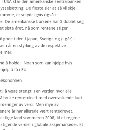
e. I USA står den amerikanske sentralbanken
sselsetting. De fleste sier at så vil skje i
omme, er vi tydeligvis også i
de. De amerikanske børsene har 3 doblet seg
t siste året, nå som rentene stiger.
 gode tider. I Japan, Sverige og (i går) i
r i år en styrking av de respektive
re mer.
ånd å holde i. Noen som kan hjelpe hvis
jelp å få i EU.
er økonomien.
l å være stengt. I en verden hvor alle
t å bruke rentetrikset med overraskende kutt
urderinger av verdi. Men mye av
nere år har allerede vært rentedrevet.
vestlige land sommeren 2008, til et regime
 stigende verdier i globale aksjemarkeder. Et