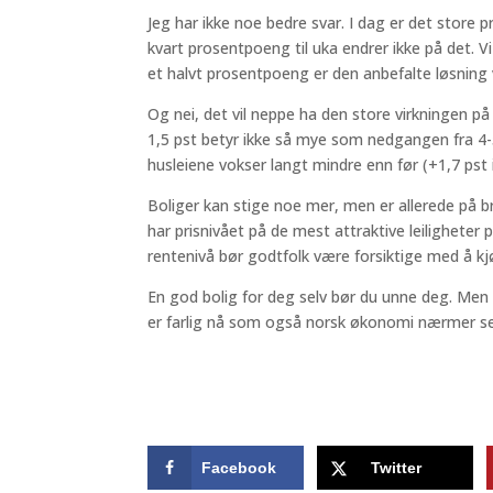
Jeg har ikke noe bedre svar. I dag er det store 
kvart prosentpoeng til uka endrer ikke på det. V
et halvt prosentpoeng er den anbefalte løsnin
Og nei, det vil neppe ha den store virkningen på 
1,5 pst betyr ikke så mye som nedgangen fra 4
husleiene vokser langt mindre enn før (+1,7 pst i 
Boliger kan stige noe mer, men er allerede på br
har prisnivået på de mest attraktive leilighete
rentenivå bør godtfolk være forsiktige med å kjø
En god bolig for deg selv bør du unne deg. Men 
er farlig nå som også norsk økonomi nærmer se
Facebook
Twitter