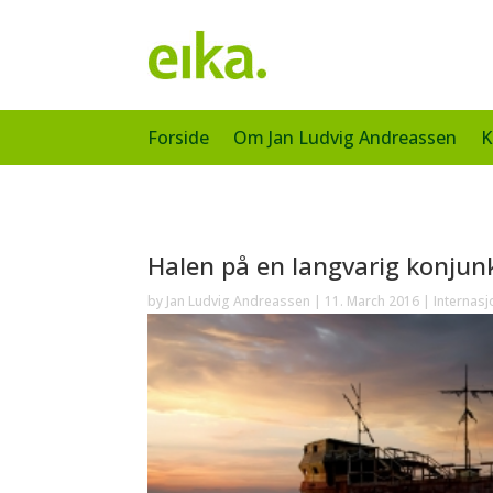
Forside
Om Jan Ludvig Andreassen
K
Halen på en langvarig konju
by
Jan Ludvig Andreassen
|
11. March 2016
|
Internas