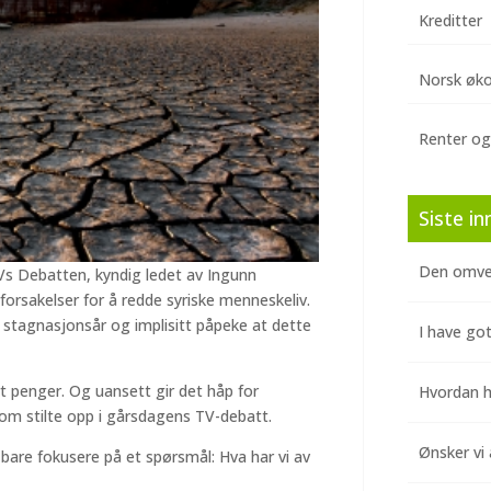
Kreditter
Norsk øk
Renter og
Siste in
Den omve
TVs Debatten, kyndig ledet av Ingunn
 forsakelser for å redde syriske menneskeliv.
 stagnasjonsår og implisitt påpeke at dette
I have got
bort penger. Og uansett gir det håp for
Hvordan hj
om stilte opp i gårsdagens TV-debatt.
Ønsker vi 
g bare fokusere på et spørsmål: Hva har vi av