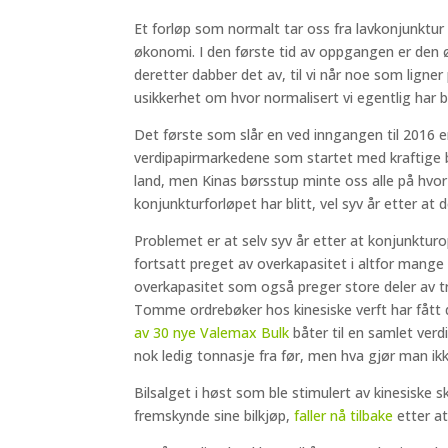
Et forløp som normalt tar oss fra lavkonjunktur
økonomi. I den første tid av oppgangen er den 
deretter dabber det av, til vi når noe som ligne
usikkerhet om hvor normalisert vi egentlig har bl
Det første som slår en ved inngangen til 2016 er 
verdipapirmarkedene som startet med kraftige børs
land, men Kinas børsstup minte oss alle på hv
konjunkturforløpet har blitt, vel syv år etter at 
Problemet er at selv syv år etter at konjunkt
fortsatt preget av overkapasitet i altfor mang
overkapasitet som også preger store deler av t
Tomme ordrebøker hos kinesiske verft har fått de
av 30 nye Valemax Bulk
båter til en samlet verd
nok ledig tonnasje fra før, men hva gjør man ikk
Bilsalget i høst som ble stimulert av kinesiske s
fremskynde sine bilkjøp,
faller nå tilbake
etter at