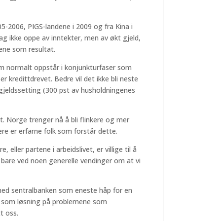
05-2006, PIGS-landene i 2009 og fra Kina i
dag ikke oppe av inntekter, men av økt gjeld,
ene som resultat.
m normalt oppstår i konjunkturfaser som
 kredittdrevet. Bedre vil det ikke bli neste
r gjeldssetting (300 pst av husholdningenes
t. Norge trenger nå å bli flinkere og mer
ere er erfarne folk som forstår dette.
 eller partene i arbeidslivet, er villige til å
r bare ved noen generelle vendinger om at vi
med sentralbanken som eneste håp for en
d som løsning på problemene som
t oss.