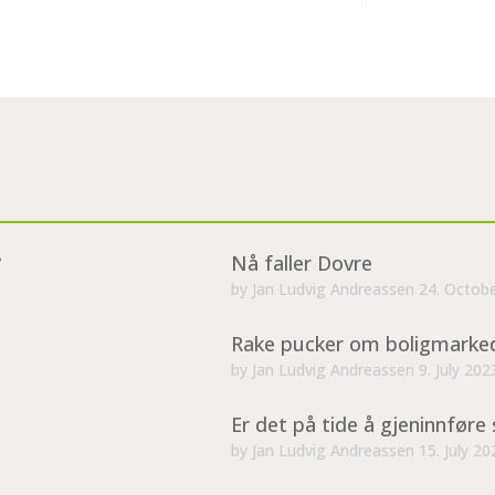
?
Nå faller Dovre
by
Jan Ludvig Andreassen
24. Octob
Rake pucker om boligmarke
by
Jan Ludvig Andreassen
9. July 202
Er det på tide å gjeninnføre 
by
Jan Ludvig Andreassen
15. July 20