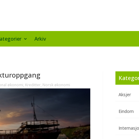
ategorier
Arkiv
nkturoppgang
Kategor
jonal økonomi
,
Kreditter
,
Norsk økonomi
Aksjer
Eindom
Internasj