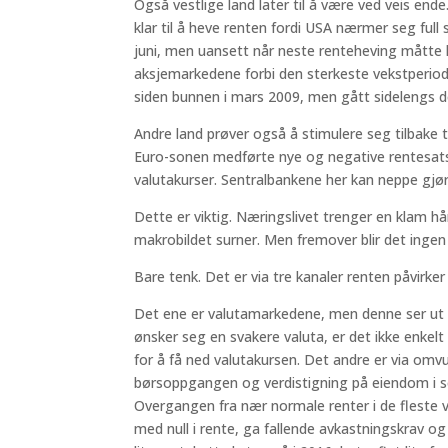
Også vestlige land later til å være ved veis end
klar til å heve renten fordi USA nærmer seg full sy
juni, men uansett når neste renteheving måtte k
aksjemarkedene forbi den sterkeste vekstperio
siden bunnen i mars 2009, men gått sidelengs de
Andre land prøver også å stimulere seg tilbake til
Euro-sonen medførte nye og negative rentesatse
valutakurser. Sentralbankene her kan neppe gjø
Dette er viktig. Næringslivet trenger en klam h
makrobildet surner. Men fremover blir det ingen h
Bare tenk. Det er via tre kanaler renten påvirk
Det ene er valutamarkedene, men denne ser ut ti
ønsker seg en svakere valuta, er det ikke enkel
for å få ned valutakursen. Det andre er via omv
børsoppgangen og verdistigning på eiendom i se
Overgangen fra nær normale renter i de fleste 
med null i rente, ga fallende avkastningskrav og