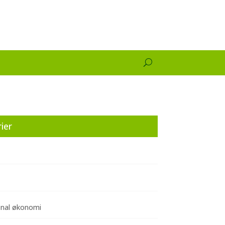
ier
onal økonomi