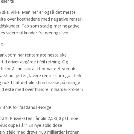
ller til.
 skal virke. Men her er også det meste
 velte over kostnadene med negative renter i
kuddskunder. Tap som stadig mer negative
s videre til kunder fra næringslivet.
ne.
lbank som har rentemøte neste uke.
id driver avgårde i feil retning. Og
 for å snu skuta. I fjor var det stimuli
atsbudsjettet, lavere renter som ga sterk
 nok til at det ble stinn brakke på mange
ld økte med over hundre milliarder kroner i
 i BNP for fastlands-Norge.
raft. Prisveksten i år blir 2,5-3,0 pst, noe
ruk oppe i år? En nye solid dose
sin gjeld med drøye 100 milliarder kroner,