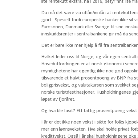
lite rentekutt ekstra, nå i 2016, betyr fint lite fra e
Da må det være via utlån/innlån at rentekuttene
gjort. Spesielt fordi europeiske banker ikke vil
Eurosonen, Danmark eller Sverige til sine inns
innskuddsrenter i sentralbankene gir må da sende
Det er bare ikke mer hjelp å få fra sentralbanke
Hvilket leder oss til Norge, og vår egen sentra
Hovedutfordringen er at norsk økonomi i senere t
myndighetene har egentlig ikke noe god oppskrift
tilsvarende et halvt prosentpoeng av BNP fra st
boligprisvekst, og valutakursen som svekket seg
norske turistdestinasjoner. Husholdningenes gje
løpet av fjoråret.
Og hva ble fasit? Ett fattig prosentpoeng vekst
I år er det ikke noen vekst i sikte for folks kjøpek
mer enn lønnsveksten. Hva skal holde privat forb
kredittvekst. Også i år skal husholdningene øke 