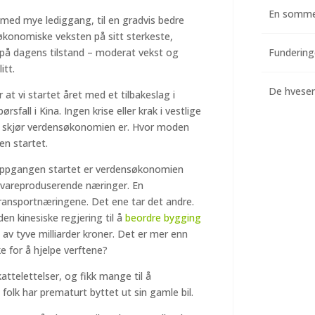
En somme
 med mye lediggang, til en gradvis bedre
økonomiske veksten på sitt sterkeste,
r på dagens tilstand – moderat vekst og
itt.
De hvesend
at vi startet året med et tilbakeslag i
fall i Kina. Ingen krise eller krak i vestlige
or skjør verdensøkonomien er. Hvor moden
den startet.
uroppgangen startet er verdensøkonomien
e vareproduserende næringer. En
ransportnæringene. Det ene tar det andre.
n kinesiske regjering til å
beordre bygging
i av tyve milliarder kroner. Det er mer enn
e for å hjelpe verftene?
kattelettelser, og fikk mange til å
 folk har prematurt byttet ut sin gamle bil.