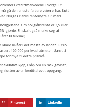
problemer i kredittmarkedene i Norge. Et
i må gå den eneste farbare veien vi har. Kutt
g ved Norges Banks rentemøte 17. mars.
boligprisene. Om boliglånsrenta er 2,5 eller
-5% gjorde. En skal også merke seg at
året til februar).
ukbare nivåer i det meste av landet. I Oslo
r passert 100 000 per kvadratmeter. Uansett
pe for mye til dette prisnivå.
spekulative kjøp, i håp om en rask gevinst,
g slutten av en kredittdrevet oppgang.
Pinterest
LinkedIn