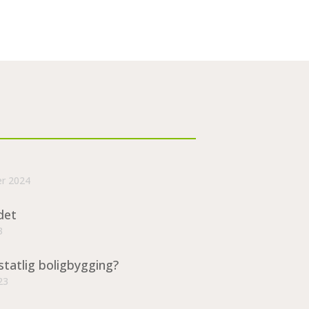
er 2024
det
3
statlig boligbygging?
23