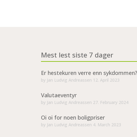
Mest lest siste 7 dager
Er hestekuren verre enn sykdommen
by
Jan Ludvig Andreassen
12. April 2023
Valutaeventyr
by
Jan Ludvig Andreassen
27. February 2024
Oi oi for noen boligpriser
by
Jan Ludvig Andreassen
4. March 2023