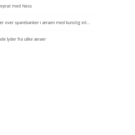
rprat med Ness
Funderinger over sparebanker i æraen med kunstig intelligens
e lyder fra ulike æraer