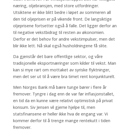
næring, oljebransjen, med store utfordringer.
Utsiktene er ikke blitt bedre i løpet av sommeren all
den tid oljeprisen er på vikende front. De langsiktige
oljeprisene fortsetter også å falle. Det ligger derfor an
til negative vekstbidrag til resten av økonomien.
Derfor er det behov for andre vekstimpulser, men det
blir ikke lett. Nå skal også husholdningene få slite.
Da gjenstår det bare offentlige sektor, og våre
tradisjonelle eksportnæringer som kilder til vekst. Man
kan si mye rart om mottaket av syriske flyktninger,
men det ser ut til å være bra timet rent konjunkturelt.
Men Norges Bank må bære tunge bører i flere år
fremover. Tyngre i dag enn de var før inflasjonstallet,
en tid da en kunne være relativt optimistisk på privat
konsum. Siv Jensen vil gjerne hjelpe til, men
statsfinansene er heller ikke hva de engang var. Vi
kommer derfor til å trenge mange rentekutt i tiden
fremover.