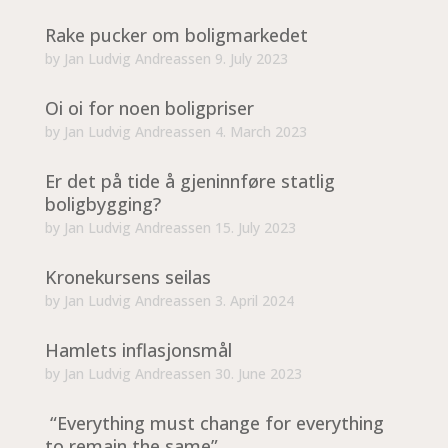
Rake pucker om boligmarkedet
by
Jan Ludvig Andreassen
9. July 2023
Oi oi for noen boligpriser
by
Jan Ludvig Andreassen
4. March 2023
Er det på tide å gjeninnføre statlig
boligbygging?
by
Jan Ludvig Andreassen
15. July 2023
Kronekursens seilas
by
Jan Ludvig Andreassen
3. April 2024
Hamlets inflasjonsmål
by
Jan Ludvig Andreassen
30. June 2023
“Everything must change for everything
to remain the same”