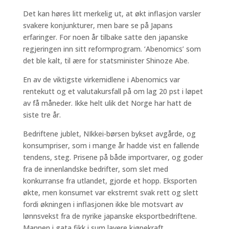
Det kan høres litt merkelig ut, at økt inflasjon varsler
svakere konjunkturer, men bare se på Japans
erfaringer. For noen år tilbake satte den japanske
regjeringen inn sitt reformprogram. ‘Abenomics’ som
det ble kalt, til ære for statsminister Shinoze Abe.
En av de viktigste virkemidlene i Abenomics var
rentekutt og et valutakursfall på om lag 20 pst i løpet
av få måneder. Ikke helt ulik det Norge har hatt de
siste tre år.
Bedriftene jublet, NIkkei-børsen bykset avgårde, og
konsumpriser, som i mange år hadde vist en fallende
tendens, steg. Prisene på både importvarer, og goder
fra de innenlandske bedrifter, som slet med
konkurranse fra utlandet, gjorde et hopp. Eksporten
økte, men konsumet var ekstremt svak rett og slett
fordi økningen i inflasjonen ikke ble motsvart av
lønnsvekst fra de nyrike japanske eksportbedriftene.
Mannen i gata fikk i sum lavere kjøpekraft.