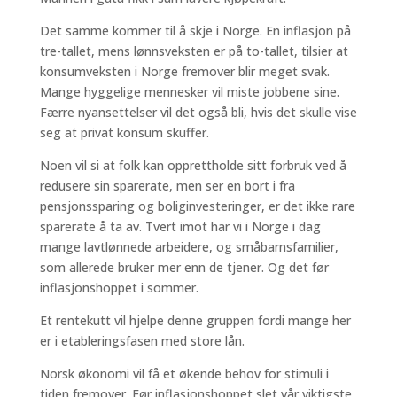
Det samme kommer til å skje i Norge. En inflasjon på
tre-tallet, mens lønnsveksten er på to-tallet, tilsier at
konsumveksten i Norge fremover blir meget svak.
Mange hyggelige mennesker vil miste jobbene sine.
Færre nyansettelser vil det også bli, hvis det skulle vise
seg at privat konsum skuffer.
Noen vil si at folk kan opprettholde sitt forbruk ved å
redusere sin sparerate, men ser en bort i fra
pensjonssparing og boliginvesteringer, er det ikke rare
sparerate å ta av. Tvert imot har vi i Norge i dag
mange lavtlønnede arbeidere, og småbarnsfamilier,
som allerede bruker mer enn de tjener. Og det før
inflasjonshoppet i sommer.
Et rentekutt vil hjelpe denne gruppen fordi mange her
er i etableringsfasen med store lån.
Norsk økonomi vil få et økende behov for stimuli i
tiden fremover. Før inflasjonshoppet slet vår viktigste