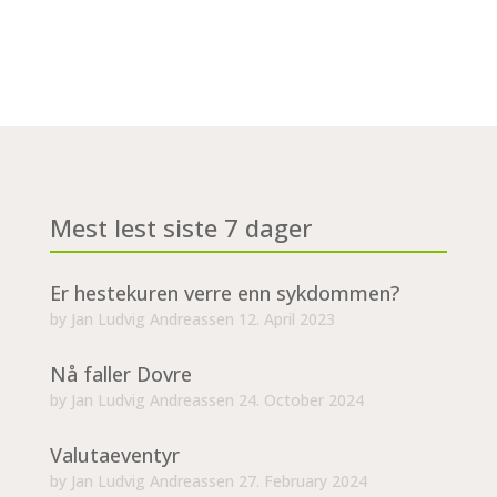
Mest lest siste 7 dager
Er hestekuren verre enn sykdommen?
by
Jan Ludvig Andreassen
12. April 2023
Nå faller Dovre
by
Jan Ludvig Andreassen
24. October 2024
Valutaeventyr
by
Jan Ludvig Andreassen
27. February 2024