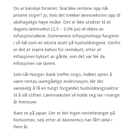
Du er kanskje forvirret. Skal ikke rentene opp når
prisene stiger? Jo, hvis det trekker lønnsveksten opp til
ubehagelige høye nivåer. Det er ikke utsikter til at
dagens lønnsvekst (2,5 – 3,0% pa) vil rikkes av
inflasjonstallene. Sommerens inflasjonshopp fungerer
i så fall som en ekstra skatt på husholdningene. Derfor
er det et større behov for rentekutt, etter at
inflasjonen bykset av gårde, enn det var før da
inflasjonen var lavere.
Selv når Norges Bank treffer origo, hvilket synes å
være rentas uunngåelige endestasjon, blir det
vanskelig å få en tungt forgjeldet husholdningssektor
til å slå stiften. Lønnsveksten vil holde seg lav i mange
år fremover.
Bare se på Japan. Der er det ingen rentehevinger på
horisonten, selv etter at Abenomics har fått virke i
flere år.