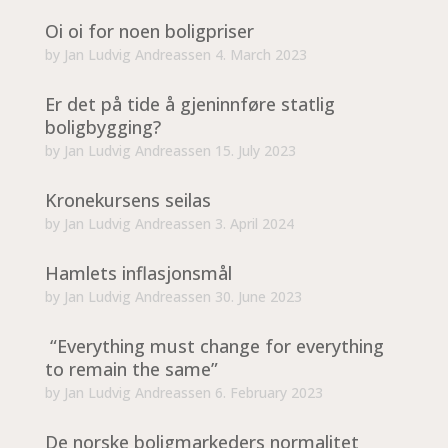
Oi oi for noen boligpriser
by
Jan Ludvig Andreassen
4. March 2023
Er det på tide å gjeninnføre statlig
boligbygging?
by
Jan Ludvig Andreassen
15. July 2023
Kronekursens seilas
by
Jan Ludvig Andreassen
3. April 2024
Hamlets inflasjonsmål
by
Jan Ludvig Andreassen
30. June 2023
“Everything must change for everything
to remain the same”
by
Jan Ludvig Andreassen
6. February 2023
De norske boligmarkeders normalitet