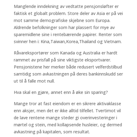
Manglende inndekning av vedtatte pensjonsløfter er
faktisk et globalt problem. Store deler av Asia er på vei
mot samme demografiske skjebne som Europa.
Aldrende befolkninger som har plassert for mye av
sparemidlene sine i rentebærende papirer. Renter som
svinner hen i: Kina,Taiwan,Korea,Thailand og Vietnam.
Råvareksportører som Kanada og Australia er hardt
rammet av prisfall på sine viktigste eksportvarer.
Pensjonistene her merker både redusert velferdstilbud
samtidig som avkastningen på deres bankinnskudd ser
ut til å falle mot null.
Hva skal en gjøre, annet enn å øke sin sparing?
Mange tror at fast eiendom er en sikrere aktivaklasse
enn aksjer, men det er ikke alltid tilfellet. Tvertimot vil
de lave rentene mange steder gi overinvesteringer i
mørtel og stein, med kollapsende husleier, og dermed
avkastning på kapitalen, som resultat.