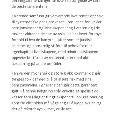
betalingsanmerkninger får ikke så stor glede av fall i
de beste lånerentene.
I aldrende samfunn gir vedvarende lave renter opphav
til systematiske pensjonskriser. Som Japan før, vakler
pensjonskasser og livselskaper i dag i vesten og i de
raskest aldrende delene av Asia. De har lovet for mye i
forhold til hva de kan yte. Løfter som er juridisk
bindene, og som trolig vil føre til behov for mer
egenkapital i livselskapene, med mindre selskapene
oppveier bortfallet av renteinntekter med økt
avkastning på andre områder.
I en verden hvor små og store krakk kommer og går,
tvinges folk dermed til å ta større risk med sine
pensjonsmidler. Før eller siden går dette garantert
galt. På denne bakgrunn spår enkelte at spesielt de
kasser som i dag er tungt eksponert i obligasjoner og
som før eller siden må våge seg til å kjøpe aksjer, og
det på rekordhøye kurser, er ille ute.