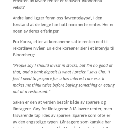
effekten av lavere renter er redusert økonomisk
vekst?
Andre land ligger foran oss ‘lavrenteløypa’, i den
forstand at de lenge har hatt minimerte renter. Her er
noen av deres erfaringer:
Fra Korea, etter at koreanerne satte renten ned til
rekordlave nivåer. En eldre koreaner sier i et intervju til
Bloomberg:
“People say I should invest in stocks, but I’m no good at
that, and a bank deposit is what I prefer,” says Cho. “I
feel I need to prepare for a low interest rate era. It
makes me think twice before buying something or eating
out at a restaurant.”
Saken er den at verden består både av sparere og
låntagere. Gøy for låntagerne å få lavere renter, men
tilsvarende tap lides av sparere. Sparere som ofte er
av den engstelige typen. Låntagere som kanskje har