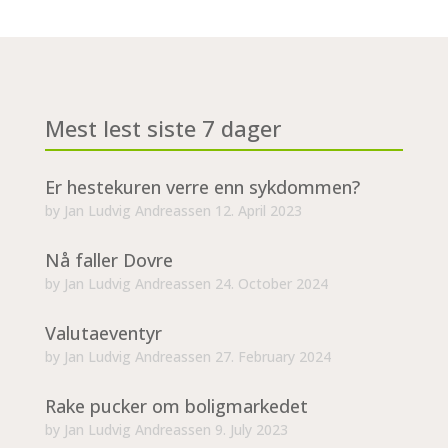
Mest lest siste 7 dager
Er hestekuren verre enn sykdommen?
by
Jan Ludvig Andreassen
12. April 2023
Nå faller Dovre
by
Jan Ludvig Andreassen
24. October 2024
Valutaeventyr
by
Jan Ludvig Andreassen
27. February 2024
Rake pucker om boligmarkedet
by
Jan Ludvig Andreassen
9. July 2023