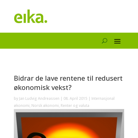
Bidrar de lave rentene til redusert
økonomisk vekst?
by
Jan Ludvig Andreassen
|
08. April 2015
|
Internasjonal
økonomi
,
Norsk økonomi
,
Renter og valuta