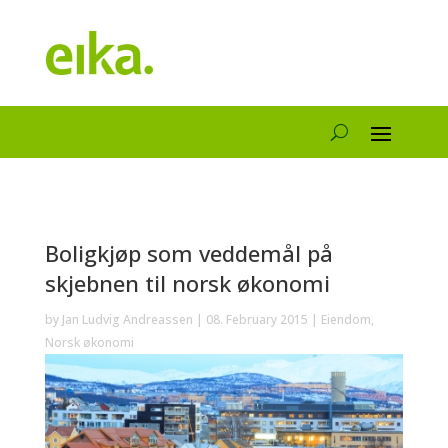
Boligkjøp som veddemål på
skjebnen til norsk økonomi
by
Jan Ludvig Andreassen
|
08. February 2015
|
Eiendom
,
Norsk økonomi