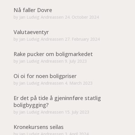
Nå faller Dovre
by
Jan Ludvig Andreassen
24. October 2024
Valutaeventyr
by
Jan Ludvig Andreassen
27. February 2024
Rake pucker om boligmarkedet
by
Jan Ludvig Andreassen
9. July 2023
Oi oi for noen boligpriser
by
Jan Ludvig Andreassen
4. March 2023
Er det på tide å gjeninnføre statlig
boligbygging?
by
Jan Ludvig Andreassen
15. July 2023
Kronekursens seilas
by
Jan Ludvig Andreassen
3. April 2024