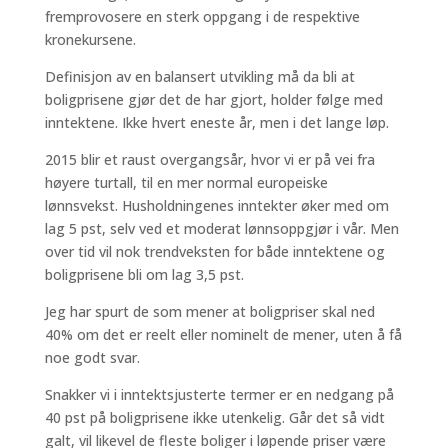
fremprovosere en sterk oppgang i de respektive
kronekursene.
Definisjon av en balansert utvikling må da bli at
boligprisene gjør det de har gjort, holder følge med
inntektene. Ikke hvert eneste år, men i det lange løp.
2015 blir et raust overgangsår, hvor vi er på vei fra
høyere turtall, til en mer normal europeiske
lønnsvekst. Husholdningenes inntekter øker med om
lag 5 pst, selv ved et moderat lønnsoppgjør i vår. Men
over tid vil nok trendveksten for både inntektene og
boligprisene bli om lag 3,5 pst.
Jeg har spurt de som mener at boligpriser skal ned
40% om det er reelt eller nominelt de mener, uten å få
noe godt svar.
Snakker vi i inntektsjusterte termer er en nedgang på
40 pst på boligprisene ikke utenkelig. Går det så vidt
galt, vil likevel de fleste boliger i løpende priser være