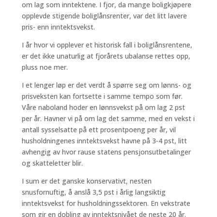
om lag som inntektene. I fjor, da mange boligkjøpere
opplevde stigende boliglånsrenter, var det litt lavere
pris- enn inntektsvekst.
I år hvor vi opplever et historisk fall i boliglånsrentene,
er det ikke unaturlig at fjorårets ubalanse rettes opp,
pluss noe mer.
I et lenger løp er det verdt å spørre seg om lønns- og
prisveksten kan fortsette i samme tempo som før.
Våre naboland hoder en lønnsvekst på om lag 2 pst
per år. Havner vi på om lag det samme, med en vekst i
antall sysselsatte på ett prosentpoeng per år, vil
husholdningenes inntektsvekst havne på 3-4 pst, litt
avhengig av hvor rause statens pensjonsutbetalinger
og skatteletter blir.
I sum er det ganske konservativt, nesten
snusfornuftig, å anslå 3,5 pst i årlig langsiktig
inntektsvekst for husholdningssektoren. En vekstrate
som gir en dobling av inntektsnivået de neste 20 år.