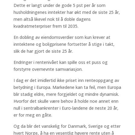
Dette er langt under de gode 5 pst per år som
husholdningenes inntekter har økt med de siste 25 år,
men altså likevel nok til å doble dagens
kvadratmeterpriser frem til 2035.
En dobling av eiendomsverdier som kun krever at
inntektene og boligprisene fortsetter å stige i takt,
slik de har gjort de siste 25 år.
Endringer i rentenivået kan spille oss et puss og
forstyrre overnevnte samvariasjon.
I dag er det imidlertid ikke priset inn renteoppgang av
betydning i Europa. Markedene kan ta feil, men Europa
blir stadig eldre, mere forgjeldet og mindre dynamisk.
Hvorfor det skulle være behov å holde noe annet enn
null i sentralbankrenter i Euro-landene de neste 20 år,
er for meg en gåte.
Og da blir det vanskelig for Danmark, Sverige og etter
hvert Norge, å ha en vesentlig høyere rente uten å