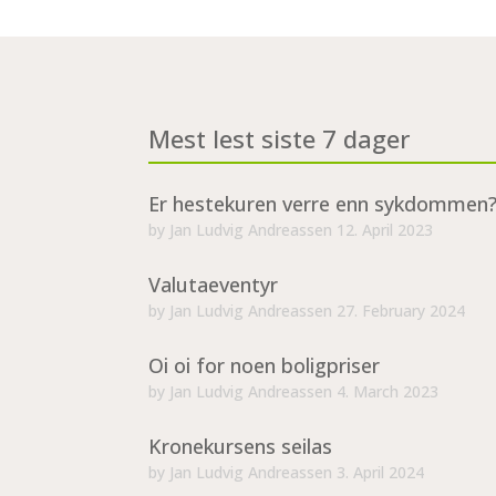
Mest lest siste 7 dager
Er hestekuren verre enn sykdommen
by
Jan Ludvig Andreassen
12. April 2023
Valutaeventyr
by
Jan Ludvig Andreassen
27. February 2024
Oi oi for noen boligpriser
by
Jan Ludvig Andreassen
4. March 2023
Kronekursens seilas
by
Jan Ludvig Andreassen
3. April 2024