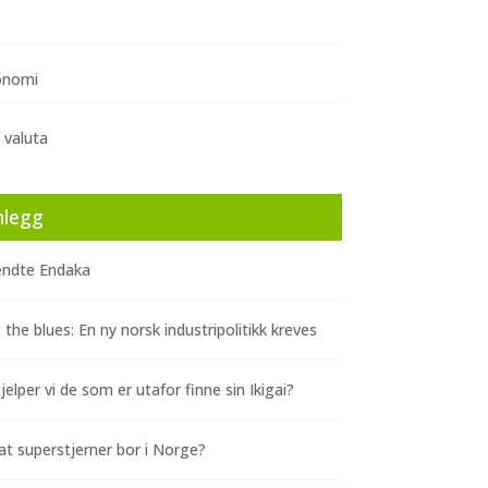
onomi
 valuta
nlegg
ndte Endaka
 the blues: En ny norsk industripolitikk kreves
elper vi de som er utafor finne sin Ikigai?
at superstjerner bor i Norge?