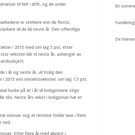
eranser til felt i drift, og de under
En somme
arkedene er sterkere enn de fleste,
erkere vil de bli neste år. Den offentlige
De hvesend
ntekter i 2015 med om lag 5 pst, etter
stor veksten blir til neste år, avhenger av
tatsbudsjett.
i år og neste år, vil trolig den
e i 2015 enn inntektsveksten: om lag 7,5 pst.
kal huske på at i år vil boligprisene stige
 tilsi. Neste års vekst i boligpriser har et
tar innover seg at rentene forblir lave i flere
e ned.
emover. Etter flere år med økning i