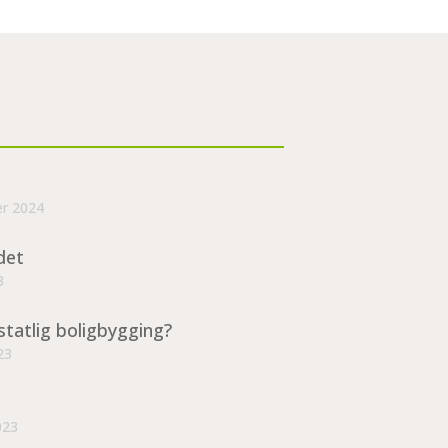
er 2024
det
3
statlig boligbygging?
23
023