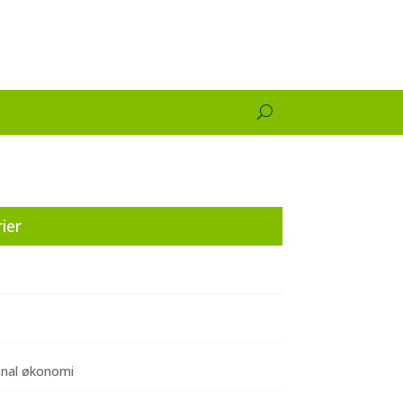
ier
onal økonomi