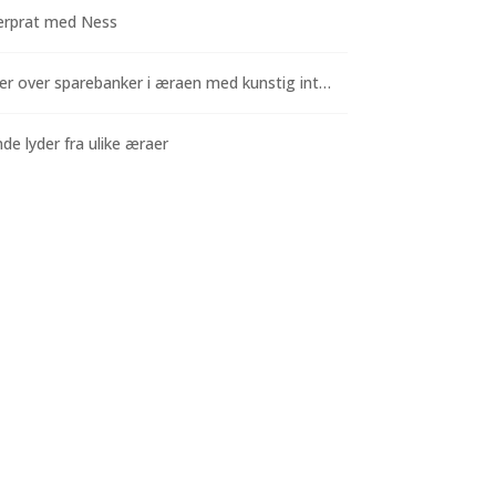
rprat med Ness
Funderinger over sparebanker i æraen med kunstig intelligens
e lyder fra ulike æraer