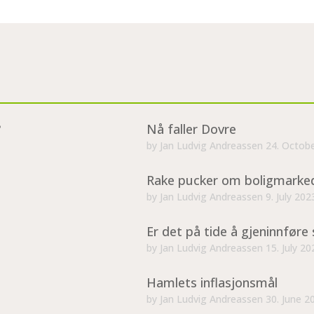
?
Nå faller Dovre
by
Jan Ludvig Andreassen
24. Octob
Rake pucker om boligmarke
by
Jan Ludvig Andreassen
9. July 202
Er det på tide å gjeninnføre 
by
Jan Ludvig Andreassen
15. July 20
Hamlets inflasjonsmål
by
Jan Ludvig Andreassen
30. June 2