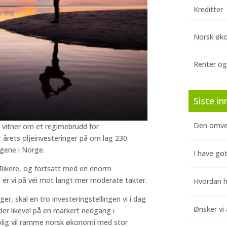
Kreditter
Norsk øk
Renter og
Siste in
Den omve
g vitner om et regimebrudd for
er årets oljeinvesteringer på om lag 230
ingene i Norge.
I have got
. Rikere, og fortsatt med en enorm
 er vi på vei mot langt mer moderate takter.
Hvordan hj
er, skal en tro investeringstellingen vi i dag
Ønsker vi 
tyder likevel på en markert nedgang i
rolig vil ramme norsk økonomi med stor