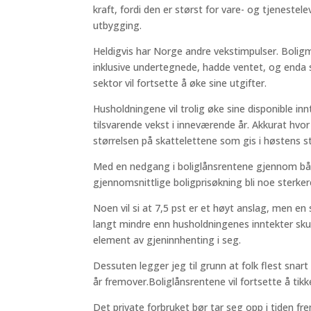
kraft, fordi den er størst for vare- og tjenestelev
utbygging.
Heldigvis har Norge andre vekstimpulser. Boligm
inklusive undertegnede, hadde ventet, og enda st
sektor vil fortsette å øke sine utgifter.
Husholdningene vil trolig øke sine disponible in
tilsvarende vekst i inneværende år. Akkurat hvor 
størrelsen på skattelettene som gis i høstens s
Med en nedgang i boliglånsrentene gjennom både 
gjennomsnittlige boligprisøkning bli noe sterker
Noen vil si at 7,5 pst er et høyt anslag, men en s
langt mindre enn husholdningenes inntekter skulle
element av gjeninnhenting i seg.
Dessuten legger jeg til grunn at folk flest snart 
år fremover.Boliglånsrentene vil fortsette å tikk
Det private forbruket bør tar seg opp i tiden fr