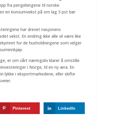
islepp fra pengebingene til norske
men en konsumvekst på om lag 3 pst bør
steringene har drevet nasjonens
det vekst. En endring ikke alle vil være like
å bekymret for de husholdningene som velger
onsuminnkjøp.
, er om vårt næringsliv klarer å omstille
investeringer i Norge, til en ny æra. En
in lykke i eksportmarkedene, eller skifte
sveier.
Pinterest
LinkedIn