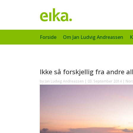
Forside
Om Jan Ludvig Andreassen
K
Ikke så forskjellig fra andre al
by
Jan Ludvig Andreassen
|
03. September 2014
|
Nor