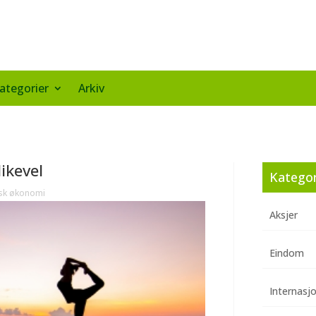
ategorier
Arkiv
likevel
Kategor
sk økonomi
Aksjer
Eindom
Internasj