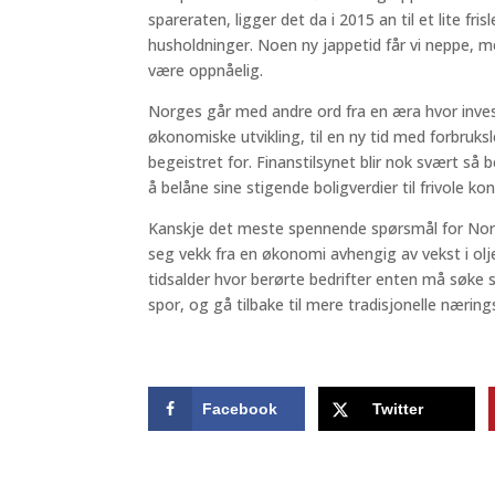
spareraten, ligger det da i 2015 an til et lite fr
husholdninger. Noen ny jappetid får vi neppe, 
være oppnåelig.
Norges går med andre ord fra en æra hvor inve
økonomiske utvikling, til en ny tid med forbruksle
begeistret for. Finanstilsynet blir nok svært s
å belåne sine stigende boligverdier til frivole k
Kanskje det meste spennende spørsmål for Norge
seg vekk fra en økonomi avhengig av vekst i olje
tidsalder hvor berørte bedrifter enten må søke s
spor, og gå tilbake til mere tradisjonelle næring
Facebook
Twitter