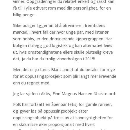
vinner. Oppgraderinger du relativt enkelt og raskt kan
få til. Fylle ethvert rom med din personlighet, for en
billig penge.
Slike boliger ligger an til å bli vinnere i fremtidens
marked. I hvert fall der hvor unge par, med interiør
som hobby, er den dominerende kjøpergruppen. Har
boligen i tillegg god logistikk og kan alternativt leies
ut, hvis omstendighetene ellers skulle plutselig kreve
det, ja da har du trolig vinnerboligen i 2015!
Men det er jo farer. Blant annet at du betaler for mye
for et oppussingsprosjekt som blir langt mer krevende
enn du regnet med.
Jeg lar sjefen i Aktiv, Finn Magnus Hansen få siste ord:
Folk har fortsatt en åpenbar fetisj for gamle rønner,
og gyver løs på oppussingsobjekt etter
oppussingsobjekt på tross av at sannsynligheten for
en skilsmisse øker proporsjonalt med hvert