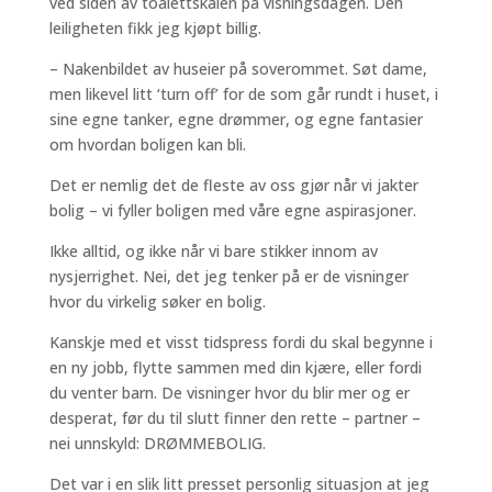
ved siden av toalettskålen på visningsdagen. Den
leiligheten fikk jeg kjøpt billig.
– Nakenbildet av huseier på soverommet. Søt dame,
men likevel litt ‘turn off’ for de som går rundt i huset, i
sine egne tanker, egne drømmer, og egne fantasier
om hvordan boligen kan bli.
Det er nemlig det de fleste av oss gjør når vi jakter
bolig – vi fyller boligen med våre egne aspirasjoner.
Ikke alltid, og ikke når vi bare stikker innom av
nysjerrighet. Nei, det jeg tenker på er de visninger
hvor du virkelig søker en bolig.
Kanskje med et visst tidspress fordi du skal begynne i
en ny jobb, flytte sammen med din kjære, eller fordi
du venter barn. De visninger hvor du blir mer og er
desperat, før du til slutt finner den rette – partner –
nei unnskyld: DRØMMEBOLIG.
Det var i en slik litt presset personlig situasjon at jeg