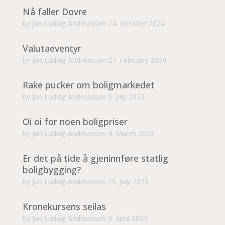
Nå faller Dovre
by
Jan Ludvig Andreassen
24. October 2024
Valutaeventyr
by
Jan Ludvig Andreassen
27. February 2024
Rake pucker om boligmarkedet
by
Jan Ludvig Andreassen
9. July 2023
Oi oi for noen boligpriser
by
Jan Ludvig Andreassen
4. March 2023
Er det på tide å gjeninnføre statlig
boligbygging?
by
Jan Ludvig Andreassen
15. July 2023
Kronekursens seilas
by
Jan Ludvig Andreassen
3. April 2024