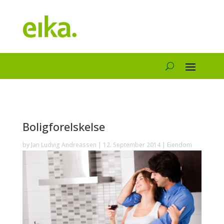
Boligforelskelse
by
Jan Ludvig Andreassen
|
12. September 2014
|
Eiendom