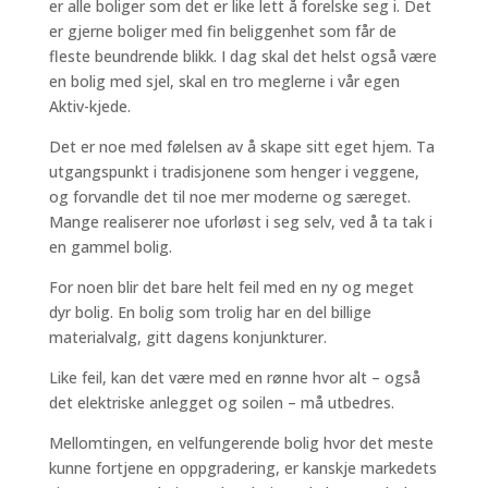
er alle boliger som det er like lett å forelske seg i. Det
er gjerne boliger med fin beliggenhet som får de
fleste beundrende blikk. I dag skal det helst også være
en bolig med sjel, skal en tro meglerne i vår egen
Aktiv-kjede.
Det er noe med følelsen av å skape sitt eget hjem. Ta
utgangspunkt i tradisjonene som henger i veggene,
og forvandle det til noe mer moderne og særeget.
Mange realiserer noe uforløst i seg selv, ved å ta tak i
en gammel bolig.
For noen blir det bare helt feil med en ny og meget
dyr bolig. En bolig som trolig har en del billige
materialvalg, gitt dagens konjunkturer.
Like feil, kan det være med en rønne hvor alt – også
det elektriske anlegget og soilen – må utbedres.
Mellomtingen, en velfungerende bolig hvor det meste
kunne fortjene en oppgradering, er kanskje markedets