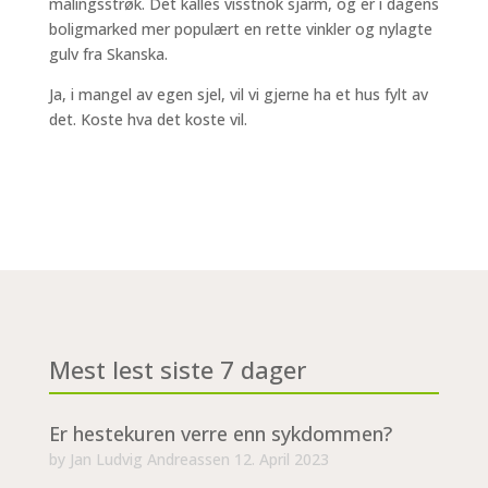
malingsstrøk. Det kalles visstnok sjarm, og er i dagens
boligmarked mer populært en rette vinkler og nylagte
gulv fra Skanska.
Ja, i mangel av egen sjel, vil vi gjerne ha et hus fylt av
det. Koste hva det koste vil.
Mest lest siste 7 dager
Er hestekuren verre enn sykdommen?
by
Jan Ludvig Andreassen
12. April 2023