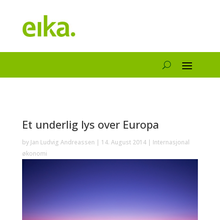
Et underlig lys over Europa
by
Jan Ludvig Andreassen
|
14. August 2014
|
Internasjonal
økonomi