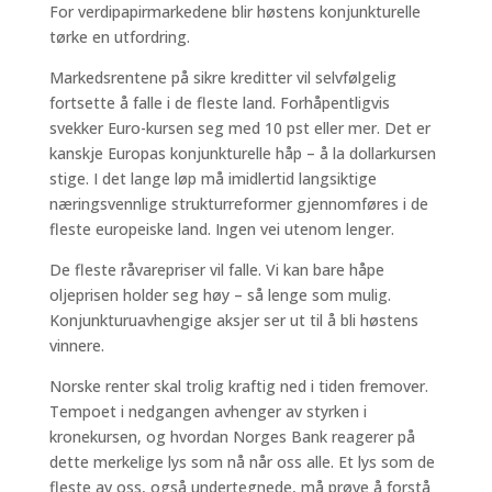
For verdipapirmarkedene blir høstens konjunkturelle
tørke en utfordring.
Markedsrentene på sikre kreditter vil selvfølgelig
fortsette å falle i de fleste land. Forhåpentligvis
svekker Euro-kursen seg med 10 pst eller mer. Det er
kanskje Europas konjunkturelle håp – å la dollarkursen
stige. I det lange løp må imidlertid langsiktige
næringsvennlige strukturreformer gjennomføres i de
fleste europeiske land. Ingen vei utenom lenger.
De fleste råvarepriser vil falle. Vi kan bare håpe
oljeprisen holder seg høy – så lenge som mulig.
Konjunkturuavhengige aksjer ser ut til å bli høstens
vinnere.
Norske renter skal trolig kraftig ned i tiden fremover.
Tempoet i nedgangen avhenger av styrken i
kronekursen, og hvordan Norges Bank reagerer på
dette merkelige lys som nå når oss alle. Et lys som de
fleste av oss, også undertegnede, må prøve å forstå