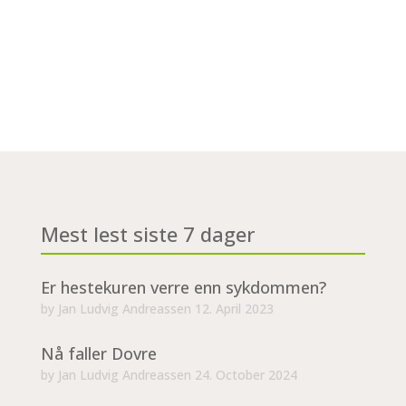
Mest lest siste 7 dager
Er hestekuren verre enn sykdommen?
by
Jan Ludvig Andreassen
12. April 2023
Nå faller Dovre
by
Jan Ludvig Andreassen
24. October 2024