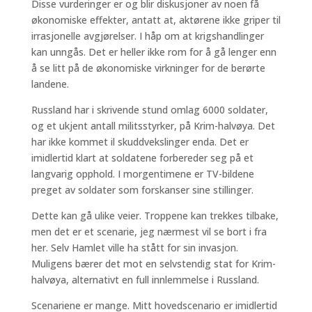
Disse vurderinger er og blir diskusjoner av noen få
økonomiske effekter, antatt at, aktørene ikke griper til
irrasjonelle avgjørelser. I håp om at krigshandlinger
kan unngås. Det er heller ikke rom for å gå lenger enn
å se litt på de økonomiske virkninger for de berørte
landene.
Russland har i skrivende stund omlag 6000 soldater,
og et ukjent antall militsstyrker, på Krim-halvøya. Det
har ikke kommet il skuddvekslinger enda. Det er
imidlertid klart at soldatene forbereder seg på et
langvarig opphold. I morgentimene er TV-bildene
preget av soldater som forskanser sine stillinger.
Dette kan gå ulike veier. Troppene kan trekkes tilbake,
men det er et scenarie, jeg nærmest vil se bort i fra
her. Selv Hamlet ville ha stått for sin invasjon.
Muligens bærer det mot en selvstendig stat for Krim-
halvøya, alternativt en full innlemmelse i Russland.
Scenariene er mange. Mitt hovedscenario er imidlertid