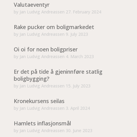
Valutaeventyr
by
Jan Ludvig Andreassen
27. February 2024
Rake pucker om boligmarkedet
by
Jan Ludvig Andreassen
9. July 2023
Oi oi for noen boligpriser
by
Jan Ludvig Andreassen
4. March 2023
Er det på tide å gjeninnføre statlig
boligbygging?
by
Jan Ludvig Andreassen
15. July 2023
Kronekursens seilas
by
Jan Ludvig Andreassen
3. April 2024
Hamlets inflasjonsmål
by
Jan Ludvig Andreassen
30. June 2023