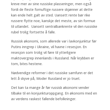
kreve mer av sine russiske plasseringer, men også
fordi de fleste fornuftige russere skjønner at dette
kan ende helt galt av sted. Uansett rente bør rike
russere flytte noe, kanskje det meste, av sin formue
til utlandet. Uansett sentralbankrente vil den russiske
rubel trolig fortsette å falle.
Russisk økonomi, som allerede var i lavkonjunktur før
Putins inngrep i Ukraine, vil havne i resesjon. En
resesjon som trolig vil føre til ytterligere
maktovergrep innenlands i Russland. Når krybben er
tom, bites hestene.
Nødvendige reformer i det russiske samfunn er det
lett å skyve på, Moder Russland er jo truet.
Det kan ta mange år før russisk økonomi vender
tilbake til en konjunkturoppgang. En økonomi med en
av verdens raskest fallende befolkninger.