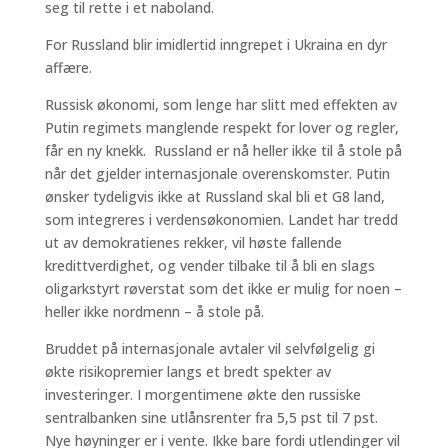
seg til rette i et naboland.
For Russland blir imidlertid inngrepet i Ukraina en dyr
affære.
Russisk økonomi, som lenge har slitt med effekten av
Putin regimets manglende respekt for lover og regler,
får en ny knekk. Russland er nå heller ikke til å stole på
når det gjelder internasjonale overenskomster. Putin
ønsker tydeligvis ikke at Russland skal bli et G8 land,
som integreres i verdensøkonomien. Landet har tredd
ut av demokratienes rekker, vil høste fallende
kredittverdighet, og vender tilbake til å bli en slags
oligarkstyrt røverstat som det ikke er mulig for noen –
heller ikke nordmenn – å stole på.
Bruddet på internasjonale avtaler vil selvfølgelig gi
økte risikopremier langs et bredt spekter av
investeringer. I morgentimene økte den russiske
sentralbanken sine utlånsrenter fra 5,5 pst til 7 pst.
Nye høyninger er i vente. Ikke bare fordi utlendinger vil