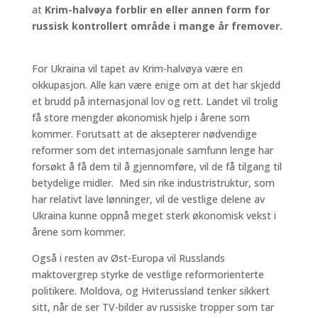
at
Krim-halvøya forblir en eller annen form for
russisk kontrollert område i mange år fremover.
For Ukraina vil tapet av Krim-halvøya være en
okkupasjon. Alle kan være enige om at det har skjedd
et brudd på internasjonal lov og rett. Landet vil trolig
få store mengder økonomisk hjelp i årene som
kommer. Forutsatt at de aksepterer nødvendige
reformer som det internasjonale samfunn lenge har
forsøkt å få dem til å gjennomføre, vil de få tilgang til
betydelige midler. Med sin rike industristruktur, som
har relativt lave lønninger, vil de vestlige delene av
Ukraina kunne oppnå meget sterk økonomisk vekst i
årene som kommer.
Også i resten av Øst-Europa vil Russlands
maktovergrep styrke de vestlige reformorienterte
politikere. Moldova, og Hviterussland tenker sikkert
sitt, når de ser TV-bilder av russiske tropper som tar