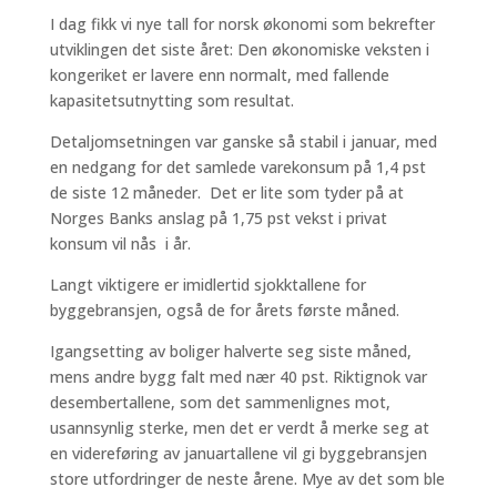
I dag fikk vi nye tall for norsk økonomi som bekrefter
utviklingen det siste året: Den økonomiske veksten i
kongeriket er lavere enn normalt, med fallende
kapasitetsutnytting som resultat.
Detaljomsetningen var ganske så stabil i januar, med
en nedgang for det samlede varekonsum på 1,4 pst
de siste 12 måneder. Det er lite som tyder på at
Norges Banks anslag på 1,75 pst vekst i privat
konsum vil nås i år.
Langt viktigere er imidlertid sjokktallene for
byggebransjen, også de for årets første måned.
Igangsetting av boliger halverte seg siste måned,
mens andre bygg falt med nær 40 pst. Riktignok var
desembertallene, som det sammenlignes mot,
usannsynlig sterke, men det er verdt å merke seg at
en videreføring av januartallene vil gi byggebransjen
store utfordringer de neste årene. Mye av det som ble