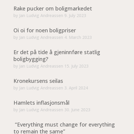
Rake pucker om boligmarkedet
by
Jan Ludvig Andreassen
9. July 2023
Oi oi for noen boligpriser
by
Jan Ludvig Andreassen
4. March 2023
Er det på tide å gjeninnføre statlig
boligbygging?
by
Jan Ludvig Andreassen
15. July 2023
Kronekursens seilas
by
Jan Ludvig Andreassen
3. April 2024
Hamlets inflasjonsmål
by
Jan Ludvig Andreassen
30. June 2023
“Everything must change for everything
to remain the same”