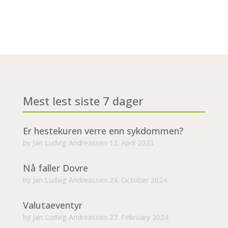
Mest lest siste 7 dager
Er hestekuren verre enn sykdommen?
by
Jan Ludvig Andreassen
12. April 2023
Nå faller Dovre
by
Jan Ludvig Andreassen
24. October 2024
Valutaeventyr
by
Jan Ludvig Andreassen
27. February 2024