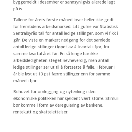
byggemeldt i desember er sannsynligvis allerede lagt
på is.
Tallene for årets første måned lover heller ikke godt
for fremtidens arbeidsmarked. Litt gufne var Statistisk
Sentralbyrås tall for antall ledige stillinger, som vi fikk i
går. De viste en markert nedgang for det samlede
antall ledige stillinger i løpet av 4. kvartal i fjor, fra
samme kvartal året før. En så lenge har ikke
arbeidsledigheten steget nevneverdig, men antall
ledige stillinger ser ut til å fortsette å falle. I februar i
år ble lyst ut 13 pst færre stillinger enn for samme
måned i fjor.
Behovet for omlegging og nytenking i den
økonomiske politikken har sjeldent vært større. Stimuli
bør komme i form av deregulering av bankene,
rentekutt og skattelettelser.