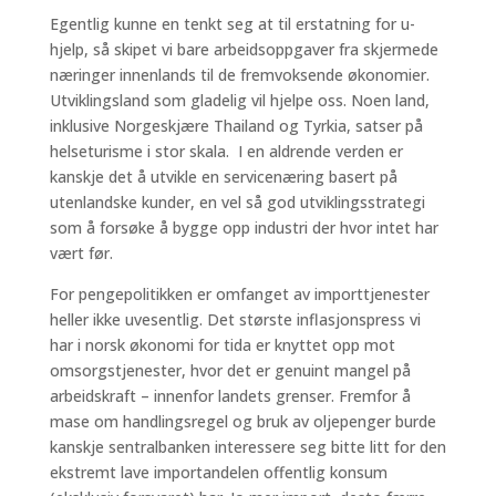
Egentlig kunne en tenkt seg at til erstatning for u-
hjelp, så skipet vi bare arbeidsoppgaver fra skjermede
næringer innenlands til de fremvoksende økonomier.
Utviklingsland som gladelig vil hjelpe oss. Noen land,
inklusive Norgeskjære Thailand og Tyrkia, satser på
helseturisme i stor skala. I en aldrende verden er
kanskje det å utvikle en servicenæring basert på
utenlandske kunder, en vel så god utviklingsstrategi
som å forsøke å bygge opp industri der hvor intet har
vært før.
For pengepolitikken er omfanget av importtjenester
heller ikke uvesentlig. Det største inflasjonspress vi
har i norsk økonomi for tida er knyttet opp mot
omsorgstjenester, hvor det er genuint mangel på
arbeidskraft – innenfor landets grenser. Fremfor å
mase om handlingsregel og bruk av oljepenger burde
kanskje sentralbanken interessere seg bitte litt for den
ekstremt lave importandelen offentlig konsum