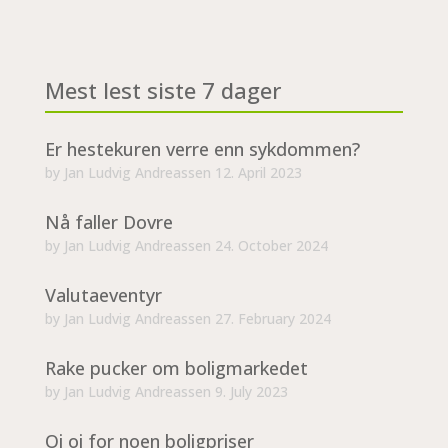
Mest lest siste 7 dager
Er hestekuren verre enn sykdommen?
by
Jan Ludvig Andreassen
12. April 2023
Nå faller Dovre
by
Jan Ludvig Andreassen
24. October 2024
Valutaeventyr
by
Jan Ludvig Andreassen
27. February 2024
Rake pucker om boligmarkedet
by
Jan Ludvig Andreassen
9. July 2023
Oi oi for noen boligpriser