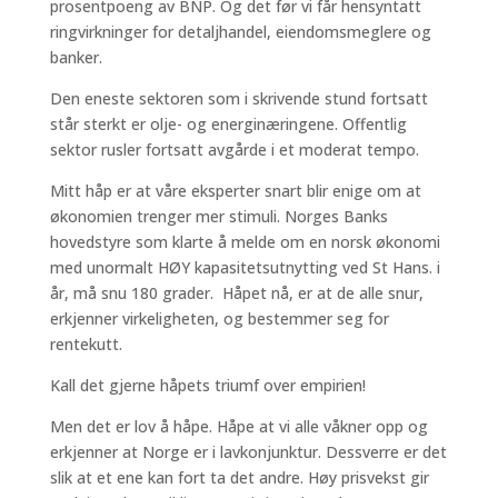
prosentpoeng av BNP. Og det før vi får hensyntatt
ringvirkninger for detaljhandel, eiendomsmeglere og
banker.
Den eneste sektoren som i skrivende stund fortsatt
står sterkt er olje- og energinæringene. Offentlig
sektor rusler fortsatt avgårde i et moderat tempo.
Mitt håp er at våre eksperter snart blir enige om at
økonomien trenger mer stimuli. Norges Banks
hovedstyre som klarte å melde om en norsk økonomi
med unormalt HØY kapasitetsutnytting ved St Hans. i
år, må snu 180 grader. Håpet nå, er at de alle snur,
erkjenner virkeligheten, og bestemmer seg for
rentekutt.
Kall det gjerne håpets triumf over empirien!
Men det er lov å håpe. Håpe at vi alle våkner opp og
erkjenner at Norge er i lavkonjunktur. Dessverre er det
slik at et ene kan fort ta det andre. Høy prisvekst gir