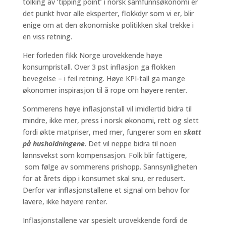
tolking av ’tipping point’ i norsk samfunnsøkonomi er
det punkt hvor alle eksperter, flokkdyr som vi er, blir
enige om at den økonomiske politikken skal trekke i
en viss retning.
Her forleden fikk Norge urovekkende høye
konsumpristall. Over 3 pst inflasjon ga flokken
bevegelse – i feil retning. Høye KPI-tall ga mange
økonomer inspirasjon til å rope om høyere renter.
Sommerens høye inflasjonstall vil imidlertid bidra til
mindre, ikke mer, press i norsk økonomi, rett og slett
fordi økte matpriser, med mer, fungerer som en
skatt
på husholdningene
. Det vil neppe bidra til noen
lønnsvekst som kompensasjon. Folk blir fattigere,
som følge av sommerens prishopp. Sannsynligheten
for at årets dipp i konsumet skal snu, er redusert.
Derfor var inflasjonstallene et signal om behov for
lavere, ikke høyere renter.
Inflasjonstallene var spesielt urovekkende fordi de