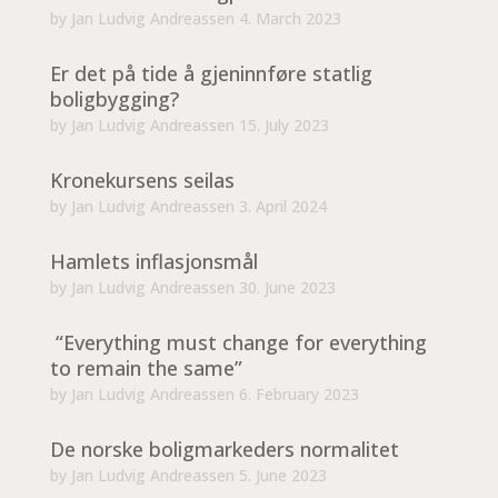
by
Jan Ludvig Andreassen
4. March 2023
Er det på tide å gjeninnføre statlig
boligbygging?
by
Jan Ludvig Andreassen
15. July 2023
Kronekursens seilas
by
Jan Ludvig Andreassen
3. April 2024
Hamlets inflasjonsmål
by
Jan Ludvig Andreassen
30. June 2023
“Everything must change for everything
to remain the same”
by
Jan Ludvig Andreassen
6. February 2023
De norske boligmarkeders normalitet
by
Jan Ludvig Andreassen
5. June 2023