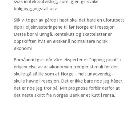
svak inntektsutvikling, som igjen gir svake
boligbyggingstall osv.
Slik vi toger av gårde i høst skal det bare en uforutsett
dipp i oljeinvesteringene til før Norge er i resesjon.
Dette bør vi unngå. Rentekutt og skatteletter er
oppskriften hvis en ønsker å normalisere norsk
økonomi.
Forhåpentligvis når våre eksperter et ’’tipping point’’ i
erkjennelse av at økonomien trenger stimuli før det
skulle gå så ille som at Norge – helt unødvendig –
skulle havne i resesjon. Det er ikke bare noe jeg håper,
det er noe jeg tror på. Min prognose forblir derfor at
det neste skritt fra Norges Bank er et kutt i renta.