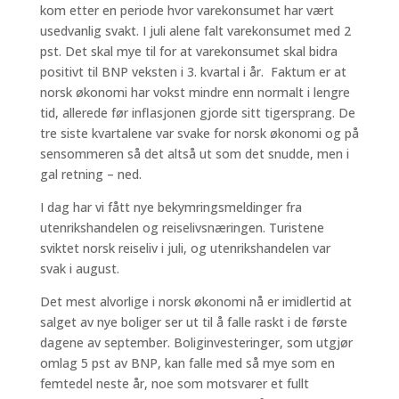
kom etter en periode hvor varekonsumet har vært
usedvanlig svakt. I juli alene falt varekonsumet med 2
pst. Det skal mye til for at varekonsumet skal bidra
positivt til BNP veksten i 3. kvartal i år. Faktum er at
norsk økonomi har vokst mindre enn normalt i lengre
tid, allerede før inflasjonen gjorde sitt tigersprang. De
tre siste kvartalene var svake for norsk økonomi og på
sensommeren så det altså ut som det snudde, men i
gal retning – ned.
I dag har vi fått nye bekymringsmeldinger fra
utenrikshandelen og reiselivsnæringen. Turistene
sviktet norsk reiseliv i juli, og utenrikshandelen var
svak i august.
Det mest alvorlige i norsk økonomi nå er imidlertid at
salget av nye boliger ser ut til å falle raskt i de første
dagene av september. Boliginvesteringer, som utgjør
omlag 5 pst av BNP, kan falle med så mye som en
femtedel neste år, noe som motsvarer et fullt