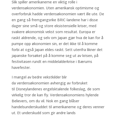
Slik spiller amerikanerne en viktig rolle i
verdensøkonomien. Uten amerikansk optimisme og
overforbruk hadde verdensøkonomien vært ille ute. De
en gang så fremgangsrike BRIC-landene har i disse
dager sine små og store eksistensielle kriser, med
svakere økonomisk vekst som resultat. Europa er
raskt aldrende, og selv om Japan gjør hva de kan for å
pumpe opp økonomien sin, er det ikke til å komme
forbi at også Japan eldes raskt. Sett utenfra likner det
japanske forsøket på å komme seg ut av krisen, på
festivitasen rundt en middelalderkrise i Bærums
havefester.
I mangel av bedre vekstkilder blir
da verdensøkonomien avhengig av forbruket
til Disneylandenes engelsktalende folkeslag, de som
virkelig tror de kan fly. Verdensøkonomiens hylende
Believers, om du vil. Nok en gang blåser
handelsunderskuddet til amerikanerne og deres venner
ut. Et underskudd som gir andre lands