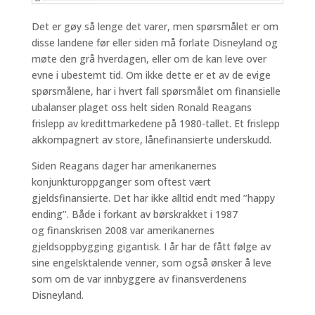
Det er gøy så lenge det varer, men spørsmålet er om
disse landene før eller siden må forlate Disneyland og
møte den grå hverdagen, eller om de kan leve over
evne i ubestemt tid. Om ikke dette er et av de evige
spørsmålene, har i hvert fall spørsmålet om finansielle
ubalanser plaget oss helt siden Ronald Reagans
frislepp av kredittmarkedene på 1980-tallet. Et frislepp
akkompagnert av store, lånefinansierte underskudd.
Siden Reagans dager har amerikanernes
konjunkturoppganger som oftest vært
gjeldsfinansierte. Det har ikke alltid endt med ’’happy
ending’’. Både i forkant av børskrakket i 1987
og finanskrisen 2008 var amerikanernes
gjeldsoppbygging gigantisk. I år har de fått følge av
sine engelsktalende venner, som også ønsker å leve
som om de var innbyggere av finansverdenens
Disneyland.