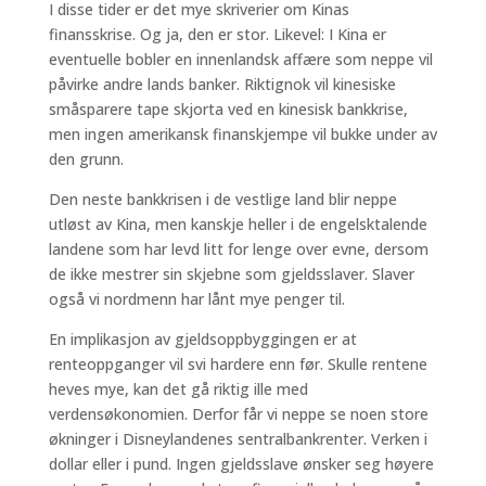
I disse tider er det mye skriverier om Kinas
finansskrise. Og ja, den er stor. Likevel: I Kina er
eventuelle bobler en innenlandsk affære som neppe vil
påvirke andre lands banker. Riktignok vil kinesiske
småsparere tape skjorta ved en kinesisk bankkrise,
men ingen amerikansk finanskjempe vil bukke under av
den grunn.
Den neste bankkrisen i de vestlige land blir neppe
utløst av Kina, men kanskje heller i de engelsktalende
landene som har levd litt for lenge over evne, dersom
de ikke mestrer sin skjebne som gjeldsslaver. Slaver
også vi nordmenn har lånt mye penger til.
En implikasjon av gjeldsoppbyggingen er at
renteoppganger vil svi hardere enn før. Skulle rentene
heves mye, kan det gå riktig ille med
verdensøkonomien. Derfor får vi neppe se noen store
økninger i Disneylandenes sentralbankrenter. Verken i
dollar eller i pund. Ingen gjeldsslave ønsker seg høyere