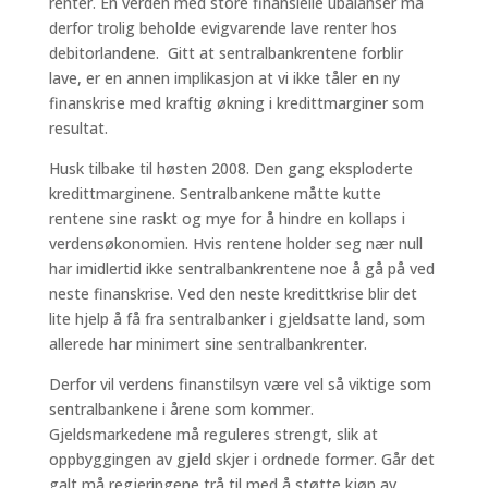
renter. En verden med store finansielle ubalanser må
derfor trolig beholde evigvarende lave renter hos
debitorlandene. Gitt at sentralbankrentene forblir
lave, er en annen implikasjon at vi ikke tåler en ny
finanskrise med kraftig økning i kredittmarginer som
resultat.
Husk tilbake til høsten 2008. Den gang eksploderte
kredittmarginene. Sentralbankene måtte kutte
rentene sine raskt og mye for å hindre en kollaps i
verdensøkonomien. Hvis rentene holder seg nær null
har imidlertid ikke sentralbankrentene noe å gå på ved
neste finanskrise. Ved den neste kredittkrise blir det
lite hjelp å få fra sentralbanker i gjeldsatte land, som
allerede har minimert sine sentralbankrenter.
Derfor vil verdens finanstilsyn være vel så viktige som
sentralbankene i årene som kommer.
Gjeldsmarkedene må reguleres strengt, slik at
oppbyggingen av gjeld skjer i ordnede former. Går det
galt må regjeringene trå til med å støtte kjøp av