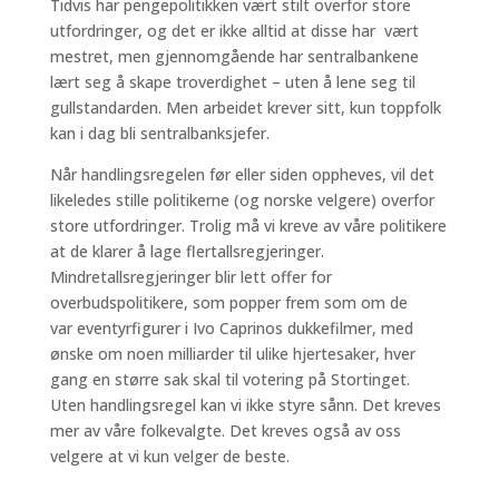
Tidvis har pengepolitikken vært stilt overfor store
utfordringer, og det er ikke alltid at disse har vært
mestret, men gjennomgående har sentralbankene
lært seg å skape troverdighet – uten å lene seg til
gullstandarden. Men arbeidet krever sitt, kun toppfolk
kan i dag bli sentralbanksjefer.
Når handlingsregelen før eller siden oppheves, vil det
likeledes stille politikerne (og norske velgere) overfor
store utfordringer. Trolig må vi kreve av våre politikere
at de klarer å lage flertallsregjeringer.
Mindretallsregjeringer blir lett offer for
overbudspolitikere, som popper frem som om de
var eventyrfigurer i Ivo Caprinos dukkefilmer, med
ønske om noen milliarder til ulike hjertesaker, hver
gang en større sak skal til votering på Stortinget.
Uten handlingsregel kan vi ikke styre sånn. Det kreves
mer av våre folkevalgte. Det kreves også av oss
velgere at vi kun velger de beste.