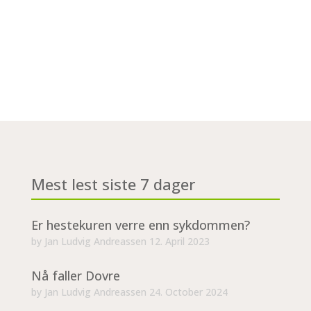
Mest lest siste 7 dager
Er hestekuren verre enn sykdommen?
by
Jan Ludvig Andreassen
12. April 2023
Nå faller Dovre
by
Jan Ludvig Andreassen
24. October 2024