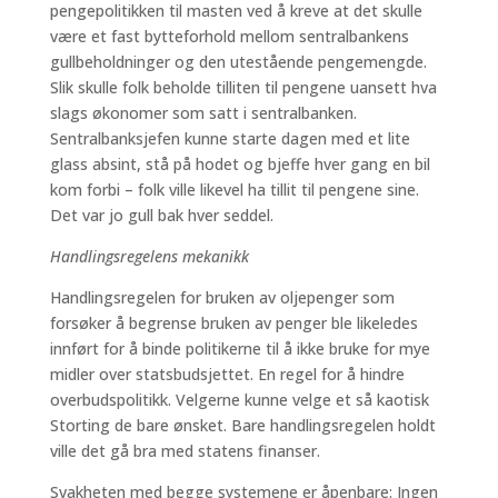
pengepolitikken til masten ved å kreve at det skulle
være et fast bytteforhold mellom sentralbankens
gullbeholdninger og den utestående pengemengde.
Slik skulle folk beholde tilliten til pengene uansett hva
slags økonomer som satt i sentralbanken.
Sentralbanksjefen kunne starte dagen med et lite
glass absint, stå på hodet og bjeffe hver gang en bil
kom forbi – folk ville likevel ha tillit til pengene sine.
Det var jo gull bak hver seddel.
Handlingsregelens mekanikk
Handlingsregelen for bruken av oljepenger som
forsøker å begrense bruken av penger ble likeledes
innført for å binde politikerne til å ikke bruke for mye
midler over statsbudsjettet. En regel for å hindre
overbudspolitikk. Velgerne kunne velge et så kaotisk
Storting de bare ønsket. Bare handlingsregelen holdt
ville det gå bra med statens finanser.
Svakheten med begge systemene er åpenbare: Ingen