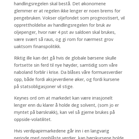
handlingsregelen skal bestå. Det økonomene
glemmer er at regelen ikke lenger er noen brems for
pengebruken. Vokser oljefondet som prognostisert, vil
opprettholdelse av handlingsregelen for bruk av
oljepenger, hvor nær 4 pst av saldoen skal brukes,
være svært så raus, og gi rom for nærmest grov
uaktsom finanspolitikk.
Riktig ille kan det gå hvis de globale børsene skulle
fortsette sin ferd til nye høyder, samtidig som våre
naboland forblir i krise. Da blåses våre formuesverdier
opp, både fordi aksjeverdiene øker, og fordi kursene
på statsobligasjoner vil stige.
Keynes ord om at markedet kan være irrasjonelt
lenger enn du klarer å holde deg solvent, (som jo er
myntet på børskrakk), kan vel så gjerne brukes på
oppside-volatilitet.
Hvis verdipapirmarkedene går inn i en langvarig
periode med oppblåste verdier, kan børskursene holde