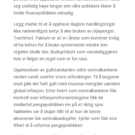
seg uvirkelig høye lenger enn våre politikere klarer å
holde finanspolitikken edruelig.
Legg merke til at å oppheve dagens handlingsregel
ikke nødvendigvis betyr å øke bruken av oljepenger.
Tvertimot. Faktum er at vi i årene som kommer trolig
vil ha behov for å bruke systematisk mindre enn
regelen skulle tilsi. Budsjettkutt som vanskeliggjøres
hvis vi følger en regel som er for raus.
Opphevelsen av gullstandarden stilte sentralbankene
verden rundt overfor store utfordringer. Til å begynne
med gikk det helt galt med massive mengder uønsket
global inflasjon. Etter hvert som sentralbankene fikk
kontroll over inflasjonsforventningene fikk de
imidlertid pengepolitikken inn på et riktig spor.
Nøkkelen var å skape tillit til at kun de beste
økonomer ble sentralbanksjefer. Sjefer som fikk stor
frihet til å utforme pengepolitikken.