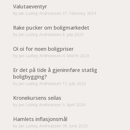
Valutaeventyr
by
Jan Ludvig Andreassen
27. February 2024
Rake pucker om boligmarkedet
by
Jan Ludvig Andreassen
9. July 2023
Oi oi for noen boligpriser
by
Jan Ludvig Andreassen
4. March 2023
Er det på tide å gjeninnføre statlig
boligbygging?
by
Jan Ludvig Andreassen
15. July 2023
Kronekursens seilas
by
Jan Ludvig Andreassen
3. April 2024
Hamlets inflasjonsmål
by
Jan Ludvig Andreassen
30. June 2023