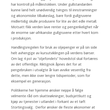
har kontroll på målestokken. Under gullstandarden
kunne land helt unødvendig tvinges til innstramninger
og økonomiske tilbakeslag, bare fordi gullgruvene
midlertidig skulle produsere for lite av det edle metall.
Motsatt fikk verden lave renter og pengerikelighet når
de enorme sør-afrikanske gullgruvene etter hvert kom
i produksjon.
Handlingsregelen for bruk av oljepenger er på sin side
helt avhengige av kursutviklingen på verdens børser.
Om lag 4 pst av ”oljefondets” hovedstol skal fortæres
av det offentlige. Riktignok åpnes det for at
pengebruken i utvalgte år kan avvike vesentlig fra
dette, men ikke over lengre tidsperioder, som for
eksempel en generasjon.
Politikerne her hjemme ønsker neppe å følge
velmente råd om skatteøkninger, budsjettkutt og
kjøp av tjenester i utlandet i forkant av et tøft
Stortingsvalg. Derfor ønsker de fleste økonomer at