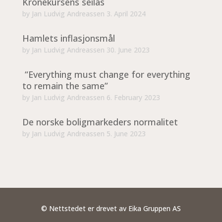
Kronekursens seilas
by
Jan Ludvig Andreassen
3. April 2024
Hamlets inflasjonsmål
by
Jan Ludvig Andreassen
30. June 2023
“Everything must change for everything
to remain the same”
by
Jan Ludvig Andreassen
6. February 2023
De norske boligmarkeders normalitet
by
Jan Ludvig Andreassen
5. June 2023
© Nettstedet er drevet av Eika Gruppen AS