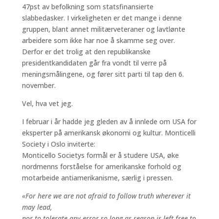
47pst av befolkning som statsfinansierte
slabbedasker. I virkeligheten er det mange i denne
gruppen, blant annet militærveteraner og lavtlønte
arbeidere som ikke har noe å skamme seg over.
Derfor er det trolig at den republikanske
presidentkandidaten går fra vondt til verre på
meningsmålingene, og fører sitt parti til tap den 6.
november.
Vel, hva vet jeg.
I februar i år hadde jeg gleden av å innlede om USA for
eksperter på amerikansk økonomi og kultur. Monticelli
Society i Oslo inviterte:
Monticello Societys formål er å studere USA, øke
nordmenns forståelse for amerikanske forhold og
motarbeide antiamerikanisme, særlig i pressen.
«For here we are not afraid to follow truth wherever it
may lead,
nor to tolerate any error so long as reason is left free to