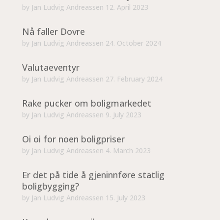
by
Jan Ludvig Andreassen
12. April 2023
Nå faller Dovre
by
Jan Ludvig Andreassen
24. October 2024
Valutaeventyr
by
Jan Ludvig Andreassen
27. February 2024
Rake pucker om boligmarkedet
by
Jan Ludvig Andreassen
9. July 2023
Oi oi for noen boligpriser
by
Jan Ludvig Andreassen
4. March 2023
Er det på tide å gjeninnføre statlig
boligbygging?
by
Jan Ludvig Andreassen
15. July 2023