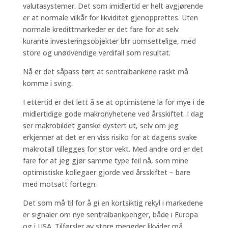
valutasystemer. Det som imidlertid er helt avgjørende
er at normale vilkår for likviditet gjenopprettes. Uten
normale kredittmarkeder er det fare for at selv
kurante investeringsobjekter blir uomsettelige, med
store og unødvendige verdifall som resultat.
Nå er det såpass tørt at sentralbankene raskt må
komme i sving.
I ettertid er det lett å se at optimistene la for mye i de
midlertidige gode makronyhetene ved årsskiftet. I dag
ser makrobildet ganske dystert ut, selv om jeg
erkjenner at det er en viss risiko for at dagens svake
makrotall tillegges for stor vekt. Med andre ord er det
fare for at jeg gjør samme type feil nå, som mine
optimistiske kollegaer gjorde ved årsskiftet – bare
med motsatt fortegn.
Det som må til for å gi en kortsiktig rekyl i markedene
er signaler om nye sentralbankpenger, både i Europa
og i USA. Tilførsler av store mengder likvider må