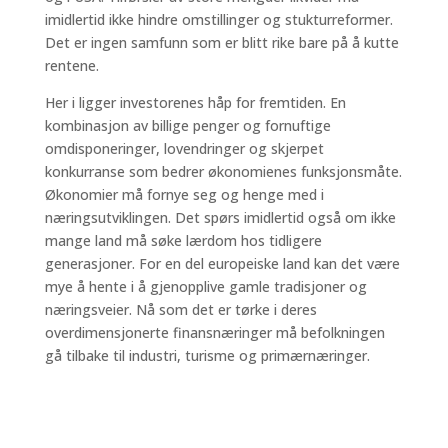
imidlertid ikke hindre omstillinger og stukturreformer.
Det er ingen samfunn som er blitt rike bare på å kutte
rentene.
Her i ligger investorenes håp for fremtiden. En
kombinasjon av billige penger og fornuftige
omdisponeringer, lovendringer og skjerpet
konkurranse som bedrer økonomienes funksjonsmåte.
Økonomier må fornye seg og henge med i
næringsutviklingen. Det spørs imidlertid også om ikke
mange land må søke lærdom hos tidligere
generasjoner. For en del europeiske land kan det være
mye å hente i å gjenopplive gamle tradisjoner og
næringsveier. Nå som det er tørke i deres
overdimensjonerte finansnæringer må befolkningen
gå tilbake til industri, turisme og primærnæringer.