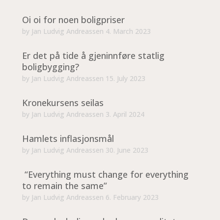
Oi oi for noen boligpriser
by
Jan Ludvig Andreassen
4. March 2023
Er det på tide å gjeninnføre statlig
boligbygging?
by
Jan Ludvig Andreassen
15. July 2023
Kronekursens seilas
by
Jan Ludvig Andreassen
3. April 2024
Hamlets inflasjonsmål
by
Jan Ludvig Andreassen
30. June 2023
“Everything must change for everything
to remain the same”
by
Jan Ludvig Andreassen
6. February 2023