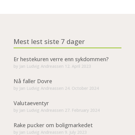
Mest lest siste 7 dager
Er hestekuren verre enn sykdommen?
by
Jan Ludvig Andreassen
12. April 2023
Nå faller Dovre
by
Jan Ludvig Andreassen
24. October 2024
Valutaeventyr
by
Jan Ludvig Andreassen
27. February 2024
Rake pucker om boligmarkedet
by
Jan Ludvig Andreassen
9. July 2023