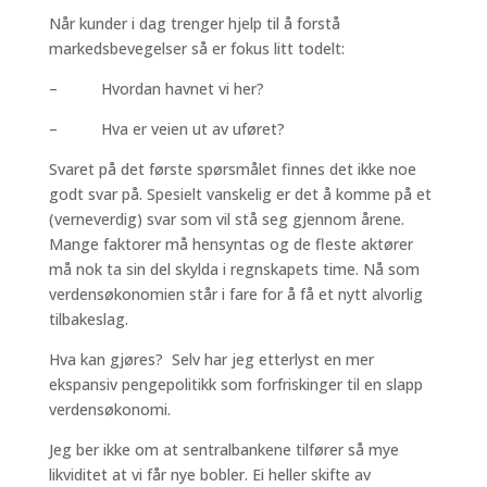
Når kunder i dag trenger hjelp til å forstå
markedsbevegelser så er fokus litt todelt:
– Hvordan havnet vi her?
– Hva er veien ut av uføret?
Svaret på det første spørsmålet finnes det ikke noe
godt svar på. Spesielt vanskelig er det å komme på et
(verneverdig) svar som vil stå seg gjennom årene.
Mange faktorer må hensyntas og de fleste aktører
må nok ta sin del skylda i regnskapets time. Nå som
verdensøkonomien står i fare for å få et nytt alvorlig
tilbakeslag.
Hva kan gjøres? Selv har jeg etterlyst en mer
ekspansiv pengepolitikk som forfriskinger til en slapp
verdensøkonomi.
Jeg ber ikke om at sentralbankene tilfører så mye
likviditet at vi får nye bobler. Ei heller skifte av